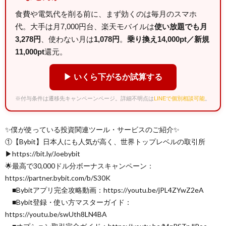
食費や電気代を削る前に、まず効くのは毎月のスマホ
代。大手は月7,000円台、楽天モバイルは
使い放題でも月
3,278円
、使わない月は
1,078円
。
乗り換え14,000pt／新規
11,000pt
還元。
▶ いくら下がるか試算する
※付与条件は遷移先キャンペーンページ。詳細不明点は
LINEで個別相談可能
。
✨僕が使っている投資関連ツール・サービスのご紹介✨
①【Bybit】日本人にも人気が高く、世界トップレベルの取引所
▶︎https://bit.ly/Joebybit
🌟最高で30,000ドル分ボーナスキャンペーン：
https://partner.bybit.com/b/S30K
■Bybitアプリ完全攻略動画：https://youtu.be/jPL4ZYwZ2eA
■Bybit登録・使い方マスターガイド：
https://youtu.be/swUth8LN4BA