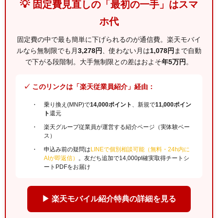
💡 固定費見直しの「最初の一手」はスマ
ホ代
固定費の中で最も簡単に下げられるのが通信費。楽天モバイ
ルなら無制限でも月
3,278円
、使わない月は
1,078円
まで自動
で下がる段階制。大手無制限との差はおよそ
年5万円
。
✓ このリンクは「楽天従業員紹介」経由：
乗り換え(MNP)で
14,000ポイント
、新規で
11,000ポイン
ト
還元
楽天グループ従業員が運営する紹介ページ（実体験ベー
ス）
申込み前の疑問は
LINEで個別相談可能（無料・24h内に
AIが即返信）
。友だち追加で14,000pt確実取得チートシ
ートPDFをお届け
▶ 楽天モバイル紹介特典の詳細を見る