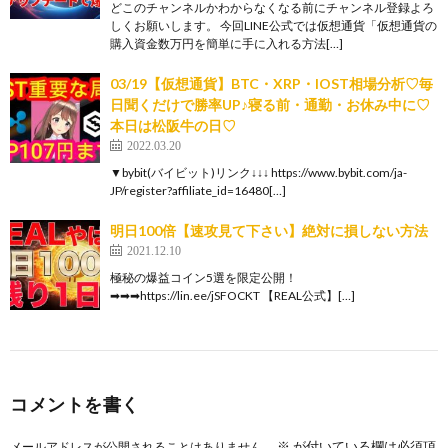
どこのチャンネルかわからなくなる前にチャンネル登録よろ
しくお願いします。 今回LINE公式では仮想通貨「仮想通貨の
購入資金数万円を簡単に手に入れる方法[…]
03/19【仮想通貨】BTC・XRP・IOST相場分析♡毎
日聞くだけで勝率UP♪寝る前・通勤・お休み中に♡
本日は松阪牛の日♡
2022.03.20
▼bybit(バイビット)リンク↓↓↓ https://www.bybit.com/ja-
JP/register?affiliate_id=16480[…]
明日100倍【速攻見て下さい】絶対に損しない方法
2021.12.10
極秘の爆益コイン5選を限定公開！
➡︎➡︎➡︎https://lin.ee/jSFOCKT 【REAL公式】[…]
コメントを書く
※
が付いている欄は必須項
メールアドレスが公開されることはありません。