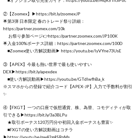
■オプション取引完全ガイド：https://youtu.be/MqRSTnJlPoc
②【Zoomex】▶︎https://bit.ly/zoomexJP
🌟第3弾 日本限定 春のトレード祭り詳細：
https://partner.zoomex.com/10k
お祭り参加ページ👉https://partner.zoomex.com/JP100K
🌟入金100%ボーナス詳細：https://partner.zoomex.com/100D
■Zoomex使い方解説動画▶︎ https://youtu.be/IyVYne73UsE
③【APEX】今最も熱い世界で最も使いやすい
DEX▶︎https://bit.ly/apexdex
■使い方解説動画▶︎https://youtu.be/GTdIwfhBa_k
※スマホからの登録で紹介コード【APEX-JP】入力で手数料が割引
✨
④【FXGT】一つの口座で仮想通貨、株、為替、コモディティが取
引できる▶︎https://bit.ly/3a3BLPu
★取引ボーナス120万円分や初回入金ボーナスも豊富✨
■FXGTの使い方解説動画はコチラ
▶︎https://youtu.be/qw42g4SRpMs