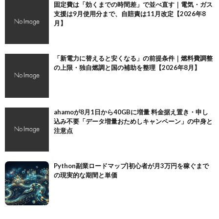
固定費は「効くまでの時間差」で並べ直す｜電気・ガス
支援は9月使用分まで、自賠責は11月改定【2026年8
月】
「新電力に替えると安くなる」の前提条件｜燃料費調整
の上限・独自燃調と国の補助を整理【2026年8月】
ahamoが8月1日から40GBに増量 料金据え置き・申し
込み不要「データ増量おためしキャンペーン」の中身と
注意点
Python副業ロードマップ|初心者が月3万円を稼ぐまで
の現実的な期間と単価