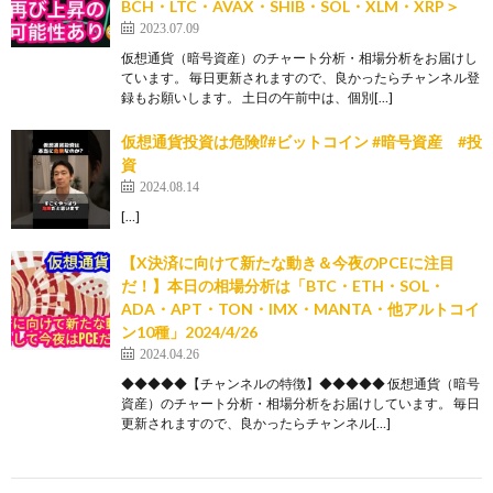
BCH・LTC・AVAX・SHIB・SOL・XLM・XRP＞
2023.07.09
仮想通貨（暗号資産）のチャート分析・相場分析をお届けし
ています。 毎日更新されますので、良かったらチャンネル登
録もお願いします。 土日の午前中は、個別[…]
仮想通貨投資は危険⁉︎#ビットコイン #暗号資産 #投
資
2024.08.14
[…]
【X決済に向けて新たな動き＆今夜のPCEに注目
だ！】本日の相場分析は「BTC・ETH・SOL・
ADA・APT・TON・IMX・MANTA・他アルトコイ
ン10種」2024/4/26
2024.04.26
◆◆◆◆◆【チャンネルの特徴】◆◆◆◆◆ 仮想通貨（暗号
資産）のチャート分析・相場分析をお届けしています。 毎日
更新されますので、良かったらチャンネル[…]