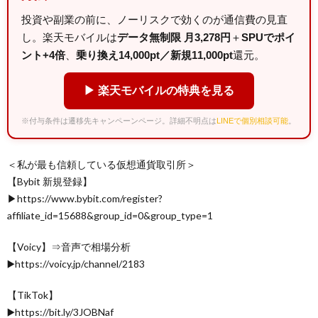
投資や副業の前に、ノーリスクで効くのが通信費の見直
し。楽天モバイルは
データ無制限 月3,278円
＋
SPUでポイ
ント+4倍
、
乗り換え14,000pt／新規11,000pt
還元。
▶ 楽天モバイルの特典を見る
※付与条件は遷移先キャンペーンページ。詳細不明点は
LINEで個別相談可能
。
＜私が最も信頼している仮想通貨取引所＞
【Bybit 新規登録】
▶https://www.bybit.com/register?
affiliate_id=15688&group_id=0&group_type=1
【Voicy】⇒音声で相場分析
▶️https://voicy.jp/channel/2183
【TikTok】
▶️https://bit.ly/3JOBNaf