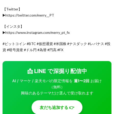
【Twitter】
▶️https://twitter.com/merry__PT
【インスタ】
▶️https://www.instagram.com/merry_pt_fx
#ビットコイン #BTC #仮想通貨 #米国株 #ナスダック #レバナス #投
資 #暗号資産 #ドル円 #為替 #円高 #FX
📩 LINE で深掘り配信中
AI / マーケ / 楽天モバの限定情報を
週1〜2回
お届け
（無料）
興味のあるテーマだけ選んで受け取れます
友だち追加する 👉