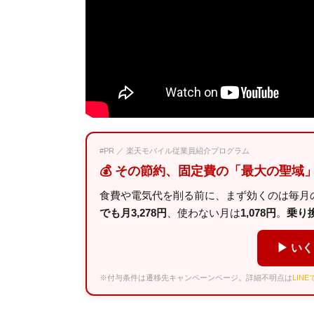
#PR ／ 楽天モバイル従業員紹介プログラム
💰 その節約、固定費の「最大の聖域
食費や電気代を削る前に、まず効くのは毎月の
でも月3,278円
、使わない月は
1,078円
。
乗り換え
▶ い
※付与条件は遷移先キャンペーンページ。詳細不明点は
LIN