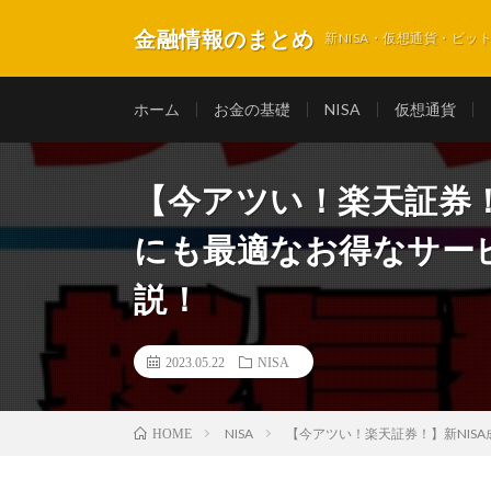
金融情報のまとめ
新NISA・仮想通貨・ビ
ホーム
お金の基礎
NISA
仮想通貨
【今アツい！楽天証券！
にも最適なお得なサー
説！
2023.05.22
NISA
NISA
【今アツい！楽天証券！】新NIS
HOME