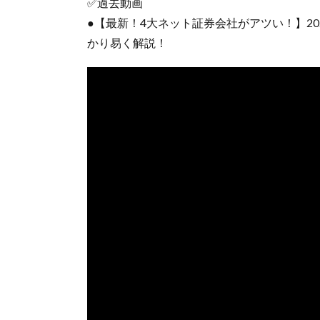
✅過去動画
●【最新！4大ネット証券会社がアツい！】20
かり易く解説！