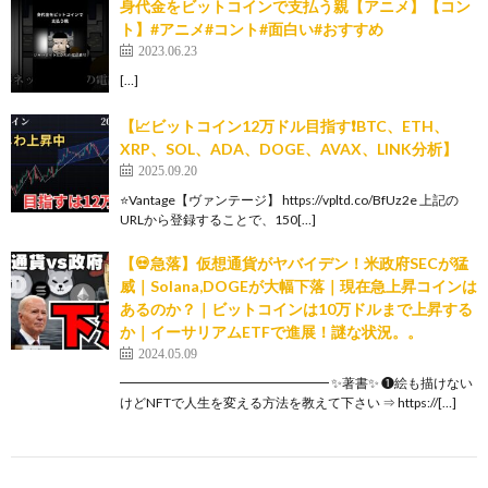
身代金をビットコインで支払う親【アニメ】【コン
ト】#アニメ#コント#面白い#おすすめ
2023.06.23
[…]
【📈ビットコイン12万ドル目指す❗️BTC、ETH、
XRP、SOL、ADA、DOGE、AVAX、LINK分析】
2025.09.20
⭐️Vantage【ヴァンテージ】 https://vpltd.co/BfUz2e 上記の
URLから登録することで、150[…]
【💀急落】仮想通貨がヤバイデン！米政府SECが猛
威｜Solana,DOGEが大幅下落｜現在急上昇コインは
あるのか？｜ビットコインは10万ドルまで上昇する
か｜イーサリアムETFで進展！謎な状況。。
2024.05.09
━━━━━━━━━━━━━━━━ ✨著書✨ ❶絵も描けない
けどNFTで人生を変える方法を教えて下さい ⇒ https://[…]