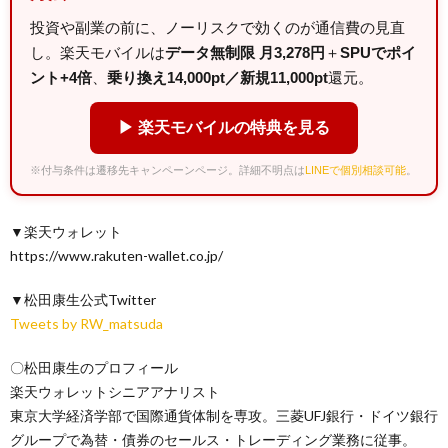
投資や副業の前に、ノーリスクで効くのが通信費の見直
し。楽天モバイルは
データ無制限 月3,278円
＋
SPUでポイ
ント+4倍
、
乗り換え14,000pt／新規11,000pt
還元。
▶ 楽天モバイルの特典を見る
※付与条件は遷移先キャンペーンページ。詳細不明点は
LINEで個別相談可能
。
▼楽天ウォレット
https://www.rakuten-wallet.co.jp/
▼松田康生公式Twitter
Tweets by RW_matsuda
〇松田康生のプロフィール
楽天ウォレットシニアアナリスト
東京大学経済学部で国際通貨体制を専攻。三菱UFJ銀行・ドイツ銀行
グループで為替・債券のセールス・トレーディング業務に従事。