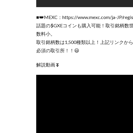
■👑MEXC：https://www.mexc.com/ja-JP/regis
話題の$GXEコインも購入可能！取引銘柄数
数料小。
取引銘柄数は1,500種類以上！上記リンクか
必須の取引所！！😃
解説動画⏬