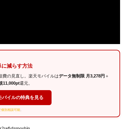
単に減らす方法
信費の見直し。楽天モバイルは
データ無制限 月3,278円
＋
11,000pt
還元。
モバイルの特典を見る
Eで個別相談可能
。
r?refid=moshin