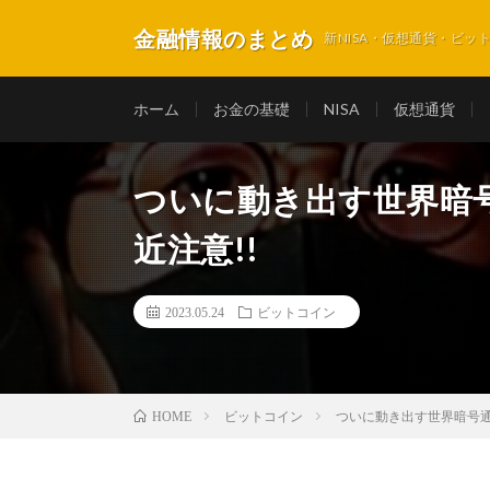
金融情報のまとめ
新NISA・仮想通貨・ビ
ホーム
お金の基礎
NISA
仮想通貨
ついに動き出す世界暗
近注意!!
2023.05.24
ビットコイン
ビットコイン
ついに動き出す世界暗号通
HOME