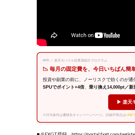
#PR ／ 楽天モバイル従業員紹介プログラム
📉 毎月の固定費を、今日いちばん簡
投資や副業の前に、ノーリスクで効くのが通
SPUでポイント+4倍
、
乗り換え14,000pt／新規
▶ 楽天
※付与条件は遷移先キャンペーンページ。詳細不明点は
LIN
■🎉FXGT登録→https://portal.fxgt.com/registe