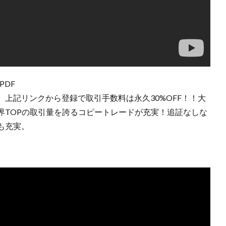
GPDF
上記リンクから登録で取引手数料は永久30%OFF！！大
界TOPの取引量を誇るコピートレードが充実！追証なしな
も充実。