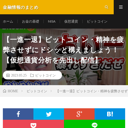
金融情報のまとめ
ホーム
お金の基礎
NISA
仮想通貨
ビットコイン
【一進一退】ビットコイン・精神を疲
弊させずにドシッと構えましょう！
【仮想通貨分析を先出し配信】
2023.05.25
ビットコイン
ビットコイン
【一進一退】ビットコイン・精神を疲弊させず
HOME