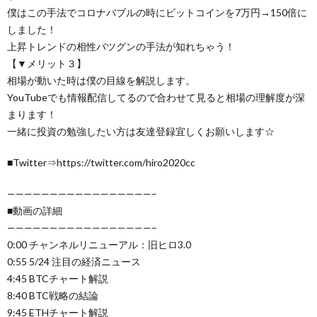
僕はこの手法でコロナバブルの時にビットコインを7万円→150倍に
しました！
上昇トレンドの相性バツグンの手法が知れちゃう！
【▼メリット３】
相場が動いた時は僕の目線を解説します。
YouTubeでも情報配信してるので合わせて見ると相場の理解度が深
まります！
一緒に投資の勉強したい方は友達登録宜しくお願いします☆
■Twitter⇒https://twitter.com/hiro2020cc
—————————————————–
■動画の詳細
—————————————————–
0:00 チャンネルリニューアル：旧ヒロ3.0
0:55 5/24 注目の経済ニュース
4:45 BTCチャート解説
8:40 BTC戦略の結論
9:45 ETHチャート解説