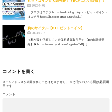
ビットコインBTC調整終了？BCHは〇万目指す！
2022.04.02
・ブログはコチラ https://makoblog.tokyo/ ・ビットポイント
はコチラ https://h.accesstrade.net/sp/[…]
負のサイクル【BTC ビットコイン】
2023.03.16
＜私が最も信頼している仮想通貨取引所＞ 【Bybit 新規登
録】 ▶https://www.bybit.com/register?aff[…]
コメントを書く
※
が付いている欄は必須項
メールアドレスが公開されることはありません。
目です
コメント