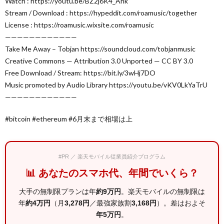
Watch : https://youtu.be/BZ2j6K4_Ank
Stream / Download : https://hypeddit.com/roamusic/together
License : https://roamusic.wixsite.com/roamusic
————————————
Take Me Away – Tobjan https://soundcloud.com/tobjanmusic
Creative Commons — Attribution 3.0 Unported — CC BY 3.0
Free Download / Stream: https://bit.ly/3wHj7DO
Music promoted by Audio Library https://youtu.be/vKV0LkYaTrU
————————————
#bitcoin #ethereum #6月末まで相場は上
#PR ／ 楽天モバイル従業員紹介プログラム
📊 あなたのスマホ代、年間でいくら？
大手の無制限プランは年
約9万円
。楽天モバイルの無制限は
年
約4万円
（月
3,278円
／最強家族割
3,168円
）。差はおよそ
年5万円
。