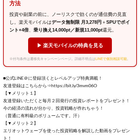
方法
投資や副業の前に、ノーリスクで効くのが通信費の見直
し。楽天モバイルは
データ無制限 月3,278円
＋
SPUでポイ
ント+4倍
、
乗り換え14,000pt／新規11,000pt
還元。
▶ 楽天モバイルの特典を見る
※付与条件は遷移先キャンペーンページ。詳細不明点は
LINEで個別相談可能
。
■公式LINE＠に登録頂くとレベルアップ特典満載！
友達登録はこちらから⇒https://bit.ly/3mvm06O
【▼メリット１】
友達登録いただくと毎月２回発行の投資レポートをプレゼント！
今の経済の流れが分かり、投資戦略が作れちゃう！
（普通に有料級のボリュームです。汗）
【▼メリット２】
エリオットウェーブを使った投資戦略を解説した動画をプレゼン
ト！