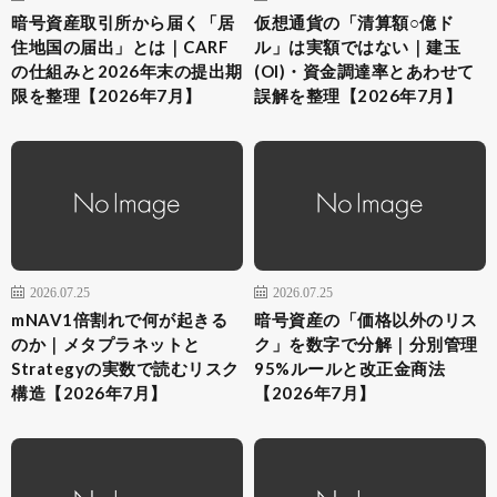
暗号資産取引所から届く「居
仮想通貨の「清算額○億ド
住地国の届出」とは｜CARF
ル」は実額ではない｜建玉
の仕組みと2026年末の提出期
(OI)・資金調達率とあわせて
限を整理【2026年7月】
誤解を整理【2026年7月】
2026.07.25
2026.07.25
mNAV1倍割れで何が起きる
暗号資産の「価格以外のリス
のか｜メタプラネットと
ク」を数字で分解｜分別管理
Strategyの実数で読むリスク
95%ルールと改正金商法
構造【2026年7月】
【2026年7月】