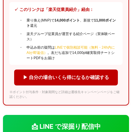
✓ このリンクは「楽天従業員紹介」経由：
乗り換え(MNP)で
14,000ポイント
、新規で
11,000ポイン
ト
還元
楽天グループ従業員が運営する紹介ページ（実体験ベー
ス）
申込み前の疑問は
LINEで個別相談可能（無料・24h内に
AIが即返信）
。友だち追加で14,000pt確実取得チートシ
ートPDFをお届け
▶ 自分の場合いくら得になるか確認する
※ポイント付与条件・対象期間など詳細は遷移先キャンペーンページをご確
認ください。
📩 LINE で深掘り配信中