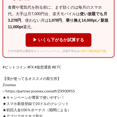
食費や電気代を削る前に、まず効くのは毎月のスマホ
代。大手は月7,000円台、楽天モバイルは
使い放題でも月
3,278円
、使わない月は
1,078円
。
乗り換え14,000pt／新規
11,000pt
還元。
▶ いくら下がるか試算する
※付与条件は遷移先キャンペーンページ。詳細不明点は
LINEで個別相談可能
。
#ビットコイン #FX #仮想通貨 #BTC
【僕が使ってるオススメの取引所】
Zoomex
✅https://partner.zoomex.com/aff/ZX900955
★キャンペーンが豊富で使いやすい！
★スマホ新規登録で20ドルのクレジット
★初回入金100％ボーナス（期間による）
★アプリでサクサク取引