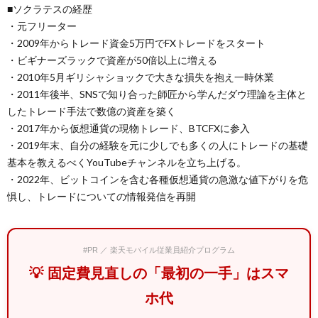
■ソクラテスの経歴
・元フリーター
・2009年からトレード資金5万円でFXトレードをスタート
・ビギナーズラックで資産が50倍以上に増える
・2010年5月ギリシャショックで大きな損失を抱え一時休業
・2011年後半、SNSで知り合った師匠から学んだダウ理論を主体と
したトレード手法で数億の資産を築く
・2017年から仮想通貨の現物トレード、BTCFXに参入
・2019年末、自分の経験を元に少しでも多くの人にトレードの基礎
基本を教えるべくYouTubeチャンネルを立ち上げる。
・2022年、ビットコインを含む各種仮想通貨の急激な値下がりを危
惧し、トレードについての情報発信を再開
#PR ／ 楽天モバイル従業員紹介プログラム
💡 固定費見直しの「最初の一手」はスマ
ホ代