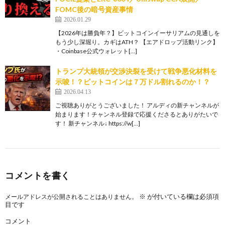
FOMC後の暗号資産事情
2026.01.29
【2026年は勝負年？】ビットコインイーサリアムの見通しを
もう少し深堀り。カギはATH？ 【エアドロップ活動リンク】
・Coinbase公式ウォレット[…]
トランプ大統領が交渉決裂を受けて戦争悪化材料を
示唆！？ビットコインは７万ドル割れるのか！？
2026.04.13
ご視聴ありがとうございました！ アルディの新チャンネルが
始まります！チャンネル登録で応援くださるとありがたいで
す！ 新チャンネル↓ https://w[…]
コメントを書く
※
が付いている欄は必須項
メールアドレスが公開されることはありません。
目です
コメント