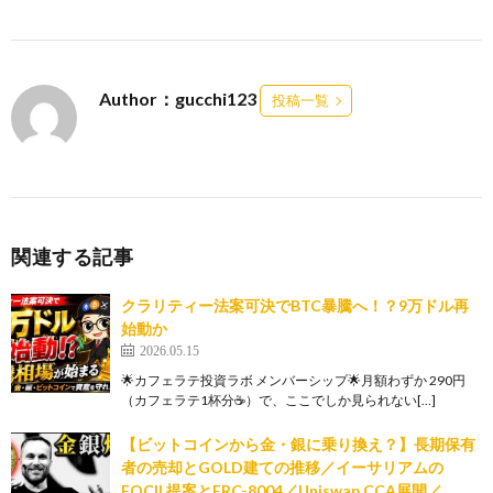
Author：gucchi123
投稿一覧
関連する記事
クラリティー法案可決でBTC暴騰へ！？9万ドル再
始動か
2026.05.15
🌟カフェラテ投資ラボ メンバーシップ🌟月額わずか 290円
（カフェラテ1杯分☕）で、ここでしか見られない[…]
【ビットコインから金・銀に乗り換え？】長期保有
者の売却とGOLD建ての推移／イーサリアムの
FOCIL提案とERC-8004／Uniswap CCA展開／