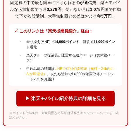
固定費の中で最も簡単に下げられるのが通信費。楽天モバイ
ルなら無制限でも月
3,278円
、使わない月は
1,078円
まで自動
で下がる段階制。大手無制限との差はおよそ
年5万円
。
✓ このリンクは「楽天従業員紹介」経由：
乗り換え(MNP)で
14,000ポイント
、新規で
11,000ポイン
ト
還元
楽天グループ従業員が運営する紹介ページ（実体験ベー
ス）
申込み前の疑問は
LINEで個別相談可能（無料・24h内に
AIが即返信）
。友だち追加で14,000pt確実取得チートシ
ートPDFをお届け
▶ 楽天モバイル紹介特典の詳細を見る
※ポイント付与条件・対象期間など詳細は遷移先キャンペーンページをご確
認ください。