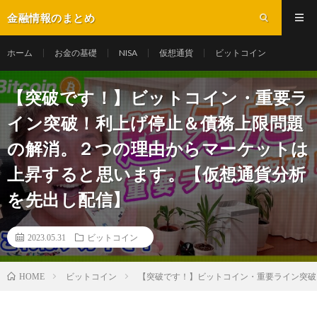
金融情報のまとめ
ホーム
お金の基礎
NISA
仮想通貨
ビットコイン
【突破です！】ビットコイン・重要ラ
イン突破！利上げ停止＆債務上限問題
の解消。２つの理由からマーケットは
上昇すると思います。【仮想通貨分析
を先出し配信】
2023.05.31
ビットコイン
ビットコイン
【突破です！】ビットコイン・重要ライン突破
HOME