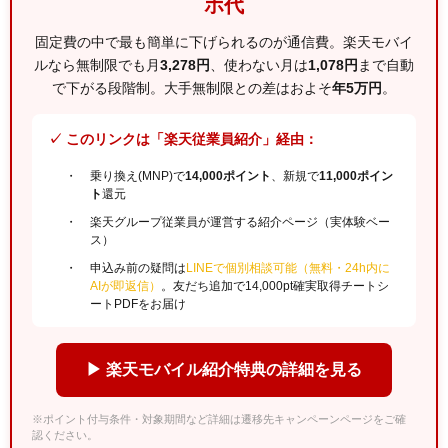
ホ代
固定費の中で最も簡単に下げられるのが通信費。楽天モバイ
ルなら無制限でも月
3,278円
、使わない月は
1,078円
まで自動
で下がる段階制。大手無制限との差はおよそ
年5万円
。
✓ このリンクは「楽天従業員紹介」経由：
乗り換え(MNP)で
14,000ポイント
、新規で
11,000ポイン
ト
還元
楽天グループ従業員が運営する紹介ページ（実体験ベー
ス）
申込み前の疑問は
LINEで個別相談可能（無料・24h内に
AIが即返信）
。友だち追加で14,000pt確実取得チートシ
ートPDFをお届け
▶ 楽天モバイル紹介特典の詳細を見る
※ポイント付与条件・対象期間など詳細は遷移先キャンペーンページをご確
認ください。