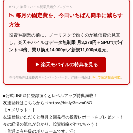
#PR ／ 楽天モバイル従業員紹介プログラム
📉 毎月の固定費を、今日いちばん簡単に減らす
方法
投資や副業の前に、ノーリスクで効くのが通信費の見直
し。楽天モバイルは
データ無制限 月3,278円
＋
SPUでポイ
ント+4倍
、
乗り換え14,000pt／新規11,000pt
還元。
▶ 楽天モバイルの特典を見る
※付与条件は遷移先キャンペーンページ。詳細不明点は
LINEで個別相談可能
。
■公式LINE＠に登録頂くとレベルアップ特典満載！
友達登録はこちらから⇒https://bit.ly/3mvm06O
【▼メリット１】
友達登録いただくと毎月２回発行の投資レポートをプレゼント！
今の経済の流れが分かり、投資戦略が作れちゃう！
（普通に有料級のボリュームです。汗）