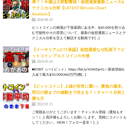
厚？！今週は大変動警戒！仮想通貨最新ニュース&
テクニカル分析【LATEST:Bitcoin Chart
Analysis】
2026.06.10
ビットコインの相場が下落基調にある中、$60,000を割り込
む可能性やその背景について、最新の仮想通貨ニュースとテ
クニカル分析を交えて解説する動画です[…]
【イーサリアムETF承認】仮想通貨なぜ乱高下？ビ
ットコイン アルトコインの今後
2024.05.24
■BYBIT（バイビット） https://bit.ly/41WZqHG ✅新規登録&
入金で最大$30,000(460万円)獲[…]
【ビットコイン】上値が非常に重い。勝負の週末。
明日の朝までの値動きで決まる？！チャート分析と
勝ち方
2022.01.15
ご視聴ありがとうございます！ チャンネル登録（通知もオ
ン！）と高評価もよろしくお願いします。 気軽にコメントも
してください。 NEW！フォロー是非！ […]