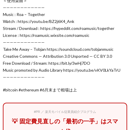
＜使用楽曲＞
————————————
Music : Roa – Together
Watch : https://youtu.be/BZ2j6K4_Ank
Stream / Download : https://hypeddit.com/roamusic/together
License : https://roamusic.wixsite.com/roamusic
————————————
Take Me Away – Tobjan https://soundcloud.com/tobjanmusic
Creative Commons — Attribution 3.0 Unported — CC BY 3.0
Free Download / Stream: https://bit.ly/3wHj7DO
Music promoted by Audio Library https://youtu.be/vKV0LkYaTrU
————————————
#bitcoin #ethereum #6月末まで相場は上
#PR ／ 楽天モバイル従業員紹介プログラム
💡 固定費見直しの「最初の一手」はスマ