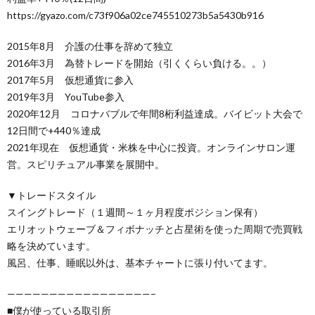
https://gyazo.com/c73f906a02ce745510273b5a5430b916
2015年8月 介護の仕事を辞めて独立
2016年3月 為替トレードを開始（引くくらい負ける。。）
2017年5月 仮想通貨に参入
2019年3月 YouTube参入
2020年12月 コロナバブルで年間8桁利益達成。バイビット大会で
12日間で+440％達成
2021年現在 仮想通貨・米株を中心に投資。オンラインサロン運
営。スピリチュアル事業を展開中。
▼トレードスタイル
スイングトレード（１週間～１ヶ月程度ポジション保有）
エリオットウェーブ＆フィボナッチと占星術を使った周期で売買戦
略を決めています。
風呂、仕事、睡眠以外は、基本チャートに張り付いてます。
—————————————————–
■僕が使っている取引所