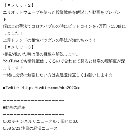
【▼メリット２】
エリオットウェーブを使った投資戦略を解説した動画をプレゼン
ト！
僕はこの手法でコロナバブルの時にビットコインを7万円→150倍に
しました！
上昇トレンドの相性バツグンの手法が知れちゃう！
【▼メリット３】
相場が動いた時は僕の目線を解説します。
YouTubeでも情報配信してるので合わせて見ると相場の理解度が深
まります！
一緒に投資の勉強したい方は友達登録宜しくお願いします☆
■Twitter⇒https://twitter.com/hiro2020cc
—————————————————–
■動画の詳細
—————————————————–
0:00 チャンネルリニューアル：旧ヒロ3.0
0:58 5/23 注目の経済ニュース