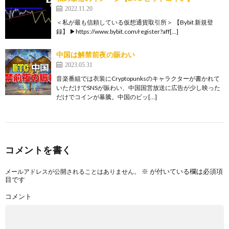
2022.11.20
＜私が最も信頼している仮想通貨取引所＞ 【Bybit 新規登
録】 ▶https://www.bybit.com/register?aff[…]
中国は解禁前夜の賑わい
2023.05.31
音楽番組では衣装にCryptopunksのキャラクターが書かれて
いただけでSNSが賑わい、中国国営放送に広告が少し映った
だけでコインが暴騰。中国のビッ[…]
コメントを書く
※
が付いている欄は必須項
メールアドレスが公開されることはありません。
目です
コメント