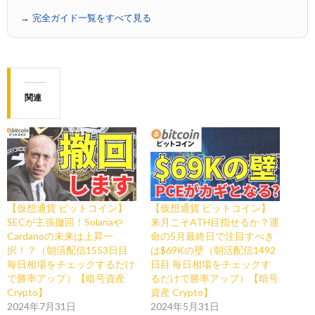
→ 完全ガイド一覧をすべて見る
関連
【仮想通貨 ビットコイン】
【仮想通貨 ビットコイン】
SECが主張撤回！Solanaや
来月こそATH目指せるか？運
Cardanoの未来は上昇一
命の5月最終日で注目すべき
択！？（朝活配信1553日目
は$69Kの壁（朝活配信1492
毎日相場をチェックするだけ
日目 毎日相場をチェックす
で勝率アップ）【暗号資産
るだけで勝率アップ）【暗号
Crypto】
資産 Crypto】
2024年7月31日
2024年5月31日