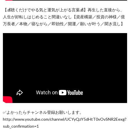
【💰聴くだけでやる気と運気が上がる言葉💰】再生した直後から、
人生が好転しはじめること間違いなし【資産構築／投資の神様／億
万長者／本物／寝ながら／即効性／開運／願いが叶う／聞き流し】
✅よかったらチャンネル登録お願いします。
http://www.youtube.com/channel/UCYyQzY5dHtT0vOvSNR2Eexg?
sub_confirmation=1