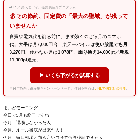
#PR ／ 楽天モバイル従業員紹介プログラム
💰 その節約、固定費の「最大の聖域」が残って
いませんか
食費や電気代を削る前に、まず効くのは毎月のスマホ
代。大手は月7,000円台、楽天モバイルは
使い放題でも月
3,278円
、使わない月は
1,078円
。
乗り換え14,000pt／新規
11,000pt
還元。
▶ いくら下がるか試算する
※付与条件は遷移先キャンペーンページ。詳細不明点は
LINEで個別相談可能
。
まいどモーニング！
今日で5月も終了ですね
今月、退場しなかった人！
今月、ルール徹底が出来た人！
今月、毎日相場と向き合い自分で仮説検証できた人！