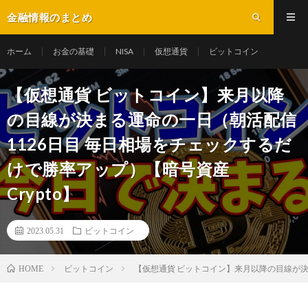
金融情報のまとめ
ホーム
お金の基礎
NISA
仮想通貨
ビットコイン
【仮想通貨 ビットコイン】来月以降
の目線が決まる運命の一日（朝活配信
1126日目 毎日相場をチェックするだ
けで勝率アップ）【暗号資産
Crypto】
2023.05.31
ビットコイン
ビットコイン
【仮想通貨 ビットコイン】来月以降の目線が決ま
HOME