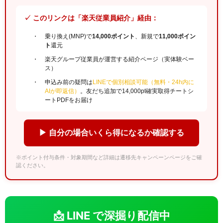
✓ このリンクは「楽天従業員紹介」経由：
乗り換え(MNP)で
14,000ポイント
、新規で
11,000ポイン
ト
還元
楽天グループ従業員が運営する紹介ページ（実体験ベー
ス）
申込み前の疑問は
LINEで個別相談可能（無料・24h内に
AIが即返信）
。友だち追加で14,000pt確実取得チートシ
ートPDFをお届け
▶ 自分の場合いくら得になるか確認する
※ポイント付与条件・対象期間など詳細は遷移先キャンペーンページをご確
認ください。
📩 LINE で深掘り配信中