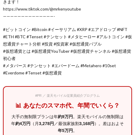
きます！
https://www.tiktok.com/@mrkenyoutube
——————————————-
#ビットコイン​ #Bitcoin #イーサリアム #XRP​ #エアドロップ #NFT
#ETH #BTC #Tenset #テンセット #メタヒーロー #アルトコイン #仮
想通貨チャート分析 #投資 #投資家 #仮想通貨バブル
#仮想通貨とは #仮想通貨YouTuber #仮想通貨チャンネル #仮想通貨
初心者
#メタバース #テンセット #エバードーム #Metahero #10set
#Everdome #Tenset #仮想通貨
#PR ／ 楽天モバイル従業員紹介プログラム
📊 あなたのスマホ代、年間でいくら？
大手の無制限プランは年
約9万円
。楽天モバイルの無制限は
年
約4万円
（月
3,278円
／最強家族割
3,168円
）。差はおよそ
年5万円
。