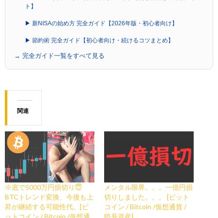
ト】
▶ 新NISAの始め方 完全ガイド【2026年版・初心者向け】
▶ 節約術 完全ガイド【初心者向け・続けるコツまとめ】
→ 完全ガイド一覧をすべて見る
関連
※底で5000万円損切り😇
メンタル限界。。。一億円損
BTCトレンド変換、今後も上
切りしました。。。 [ビット
昇が継続する可能性代。[ビ
コイン / Bitcoin /仮想通貨 /
ットコイン / Bitcoin /仮想通
暗号資産]