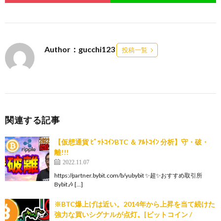
Author：gucchi123
投稿一覧
関連する記事
【仮想通貨 ﾋﾞｯﾄｺｲﾝBTC ＆ ｱﾙﾄｺｲﾝ 分析】守・破・
離!!!
2022.11.07
https://partner.bybit.com/b/yubybit ✨超✨おすすめ取引所
Bybit🎶 […]
※BTC爆上げは近い。2014年から上昇を当て続けた
強力な買いシグナルが点灯。[ビットコイン /