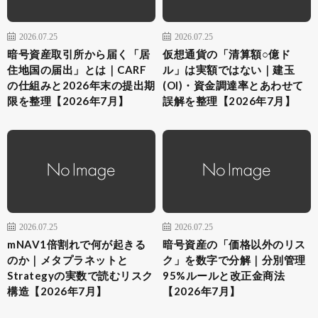
2026.07.25
2026.07.25
暗号資産取引所から届く「居
仮想通貨の「清算額○億ド
住地国の届出」とは｜CARF
ル」は実額ではない｜建玉
の仕組みと2026年末の提出期
(OI)・資金調達率とあわせて
限を整理【2026年7月】
誤解を整理【2026年7月】
2026.07.25
2026.07.25
mNAV1倍割れで何が起きる
暗号資産の「価格以外のリス
のか｜メタプラネットと
ク」を数字で分解｜分別管理
Strategyの実数で読むリスク
95%ルールと改正金商法
構造【2026年7月】
【2026年7月】