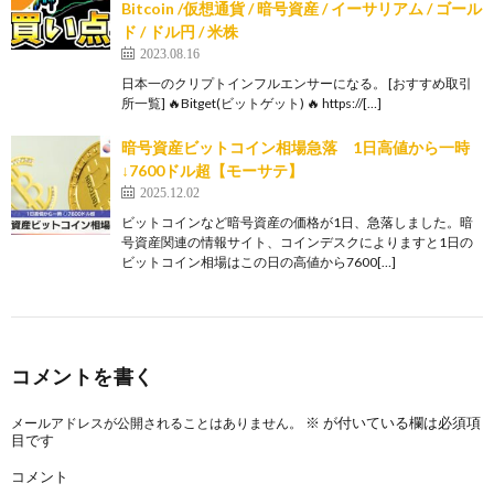
Bitcoin /仮想通貨 / 暗号資産 / イーサリアム / ゴール
ド / ドル円 / 米株
2023.08.16
日本一のクリプトインフルエンサーになる。 [おすすめ取引
所一覧] 🔥Bitget(ビットゲット) 🔥 https://[…]
暗号資産ビットコイン相場急落 1日高値から一時
↓7600ドル超【モーサテ】
2025.12.02
ビットコインなど暗号資産の価格が1日、急落しました。暗
号資産関連の情報サイト、コインデスクによりますと1日の
ビットコイン相場はこの日の高値から7600[…]
コメントを書く
※
が付いている欄は必須項
メールアドレスが公開されることはありません。
目です
コメント