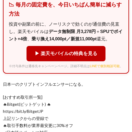
📉 毎月の固定費を、今日いちばん簡単に減らす
方法
投資や副業の前に、ノーリスクで効くのが通信費の見直
し。楽天モバイルは
データ無制限 月3,278円
＋
SPUでポイ
ント+4倍
、
乗り換え14,000pt／新規11,000pt
還元。
▶ 楽天モバイルの特典を見る
※付与条件は遷移先キャンペーンページ。詳細不明点は
LINEで個別相談可能
。
日本一のクリプトインフルエンサーになる。
[おすすめ取引所一覧]
🔥Bitget(ビットゲット) 🔥
https://bit.ly/BitgetJP
上記リンクからの登録で
🔥取引手数料が業界最安更に30%オフ