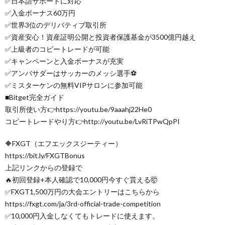
✅日本語サポートに対応
✅入金ボーナス60万円
✅世界3位のデリバティブ取引所
✅資産安心！資産証明公開と投資者保護基金が3500億円越え
✅上級者のコピートレードが可能
✅キャンペーンと入金ボーナスが充実
✅アンバサダーはサッカーのメッシ選手⚽
✅ミスターケンの無料VIPサロンに参加可能
■Bitget完全ガイド
取引所使い方👉️https://youtu.be/9aaahj22He0
コピートレードやり方👉️http://youtu.be/LvRiTPwQpPI
🔶FXGT（エフエックスジーティー）
https://bit.ly/FXGTBonus
上記リンクからの登録で
🔥初回登録+本人確認で10,000円今すぐ貰える🤯
✅FXGT1,500万円の大会エントリーはこちらから
https://fxgt.com/ja/3rd-official-trade-competition
✅10,000円入金しなくてもトレードに使えます。