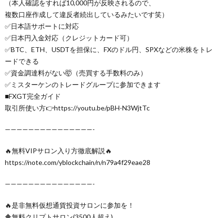
（本人確認をすれば10,000円が反映されるので、
複数口座作成して違反者続出しているみたいです笑）
✅日本語サポートに対応
✅日本円入金対応（クレジットカード可）
✅BTC、ETH、USDTを担保に、FXのドル円、SPXなどの米株をトレ
ードできる
✅資金調達料がない🤯（売買する手数料のみ）
✅ミスターケンのトレードグループに参加できます
■FXGT完全ガイド
取引所使い方👉️https://youtu.be/pBH-N3WjtTc
———————————————-
🔥無料VIPサロン入り方徹底解説🔥
https://note.com/yblockchain/n/n79a4f29eae28
———————————————-
🔥是非無料仮想通貨投資サロンに参加を！
🔶無料クリプトサロン(3500人超え)