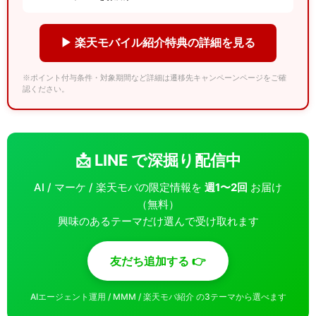
▶ 楽天モバイル紹介特典の詳細を見る
※ポイント付与条件・対象期間など詳細は遷移先キャンペーンページをご確
認ください。
📩 LINE で深掘り配信中
AI / マーケ / 楽天モバの限定情報を
週1〜2回
お届け
（無料）
興味のあるテーマだけ選んで受け取れます
友だち追加する 👉
AIエージェント運用 / MMM / 楽天モバ紹介 の3テーマから選べます