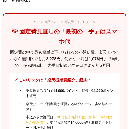
ID→ @989ijcbs
#PR ／ 楽天モバイル従業員紹介プログラム
💡 固定費見直しの「最初の一手」はスマ
ホ代
固定費の中で最も簡単に下げられるのが通信費。楽天モバイ
ルなら無制限でも月
3,278円
、使わない月は
1,078円
まで自動
で下がる段階制。大手無制限との差はおよそ
年5万円
。
✓ このリンクは「楽天従業員紹介」経由：
乗り換え(MNP)で
14,000ポイント
、新規で
11,000ポイン
ト
還元
楽天グループ従業員が運営する紹介ページ（実体験ベー
ス）
申込み前の疑問は
LINEで個別相談可能（無料・24h内に
AIが即返信）
。友だち追加で14,000pt確実取得チートシ
ートPDFをお届け