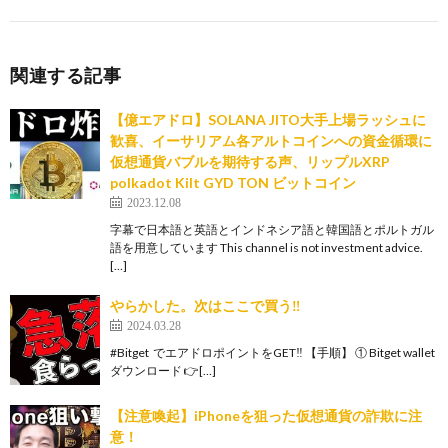
関連する記事
【億エアドロ】SOLANA JITO大手上場ラッシュに
歓喜、イーサリアム各アルトコインへの資金循環に
仮想通貨バブルを期待する声、リップルXRP
polkadot Kilt GYD TON ビットコイン
2023.12.08
字幕で日本語と英語とインドネシア語と韓国語とポルトガル
語を用意しています This channel is not investment advice.
[…]
やらかした。次はここで買う‼️
2024.03.28
#Bitget でエアドロポイントをGET‼️ 【手順】 ① Bitget wallet
ダウンロード 👉[…]
【注意喚起】iPhoneを狙った仮想通貨の詐欺に注
意！