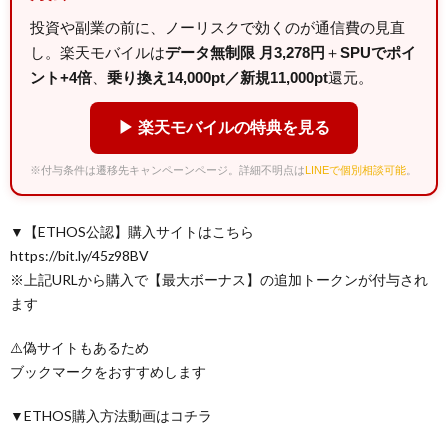
投資や副業の前に、ノーリスクで効くのが通信費の見直
し。楽天モバイルは
データ無制限 月3,278円
＋
SPUでポイ
ント+4倍
、
乗り換え14,000pt／新規11,000pt
還元。
▶ 楽天モバイルの特典を見る
※付与条件は遷移先キャンペーンページ。詳細不明点は
LINEで個別相談可能
。
▼【ETHOS公認】購入サイトはこちら
https://bit.ly/45z98BV
※上記URLから購入で【最大ボーナス】の追加トークンが付与され
ます
⚠️偽サイトもあるため
ブックマークをおすすめします
▼ETHOS購入方法動画はコチラ