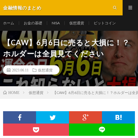
金融情報のまとめ
ホーム
お金の基礎
NISA
仮想通貨
ビットコイン
【CAW】6月6日に売ると大損に！？
ホルダーは全員見てください
2023.06.11
仮想通貨
仮想通貨
【CAW】6月6日に売ると大損に！？ホルダーは全
HOME