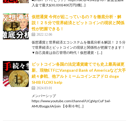
入金で最大$30,030(400万円)獲[…]
仮想通貨 今何が起こっているの？を徹底分析・解
説！２５分で世界経済とビットコインの現状と関係
性が把握できる！
2022.12.06
仮想通貨と世界経済エコシステムを徹底分析＆解説！ ２５分
で世界経済とビットコインの現状と関係性が把握できます！
▼自己資産は自己管理の時代！仮想通貨・[…]
ビットコイン各国の法定通貨建てでも史上最高値更
新、現物ETFにVanguard Bank of Americaなど大手
続々参戦、他アルトミームコインエアドロ doge
SHIB FLOKI kelp
2024.03.01
メンバーシップ
https://www.youtube.com/channel/UCgVqzCuF1wl-
AMUBaqgaJiA/join 【令和６年[…]