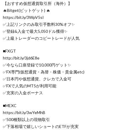
【おすすめ仮想通貨取引所（海外）】
🔥Bitget(ビットゲット) 🔥
https://bit.ly/3WpV5sI
✅上記リンクのみ取引手数料30%オフ✨
✅登録&入金で最大5,050ドル獲得✨
✅上級トレーダーのコピートレードが人気
■FXGT
http://bit.ly/3jd6E8e
✅今なら口座登録で10,000円ゲット✨
✅FX専門(仮想通貨・為替・株価・貴金属etc)
✅日本円や仮想通貨、クレカで入金可
✅FXで人気のMT5が利用可能
✅充実の入金ボーナス
■MEXC
https://bit.ly/3wYeMhB
✅500種類以上の現物取引
✅下落相場で嬉しいショートのETFが充実