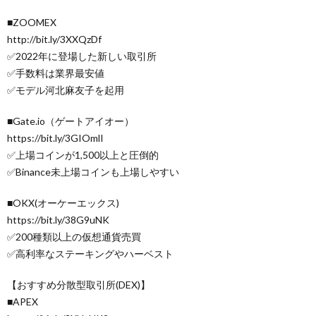
■ZOOMEX
http://bit.ly/3XXQzDf
✅2022年に登場した新しい取引所
✅手数料は業界最安値
✅モデル河北麻友子を起用
■Gate.io（ゲートアイオー）
https://bit.ly/3GIOmlI
✅上場コインが1,500以上と圧倒的
✅Binance未上場コインも上場しやすい
■OKX(オーケーエックス)
https://bit.ly/38G9uNK
✅200種類以上の仮想通貨売買
✅高利率なステーキングやハーベスト
【おすすめ分散型取引所(DEX)】
■APEX