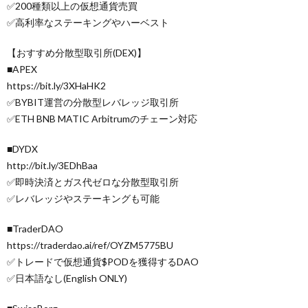
✅200種類以上の仮想通貨売買
✅高利率なステーキングやハーベスト
【おすすめ分散型取引所(DEX)】
■APEX
https://bit.ly/3XHaHK2
✅BYBIT運営の分散型レバレッジ取引所
✅ETH BNB MATIC Arbitrumのチェーン対応
■DYDX
http://bit.ly/3EDhBaa
✅即時決済とガス代ゼロな分散型取引所
✅レバレッジやステーキングも可能
■TraderDAO
https://traderdao.ai/ref/OYZM5775BU
✅トレードで仮想通貨$PODを獲得するDAO
✅日本語なし(English ONLY)