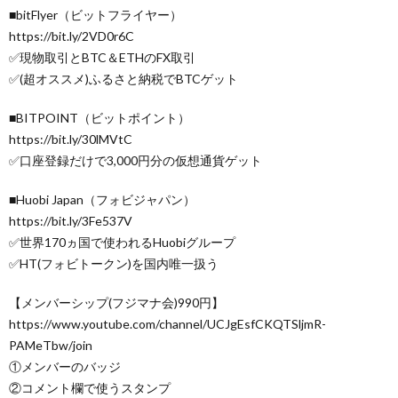
■bitFlyer（ビットフライヤー）
https://bit.ly/2VD0r6C
✅現物取引とBTC＆ETHのFX取引
✅(超オススメ)ふるさと納税でBTCゲット
■BITPOINT（ビットポイント）
https://bit.ly/30lMVtC
✅口座登録だけで3,000円分の仮想通貨ゲット
■Huobi Japan（フォビジャパン）
https://bit.ly/3Fe537V
✅世界170ヵ国で使われるHuobiグループ
✅HT(フォビトークン)を国内唯一扱う
【メンバーシップ(フジマナ会)990円】
https://www.youtube.com/channel/UCJgEsfCKQTSljmR-
PAMeTbw/join
①メンバーのバッジ
②コメント欄で使うスタンプ