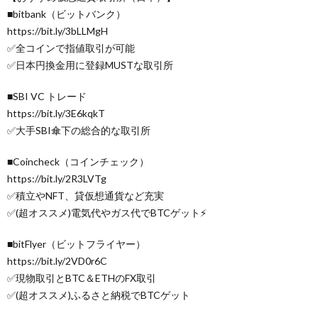
■bitbank（ビットバンク）
https://bit.ly/3bLLMgH
✅全コインで指値取引が可能
✅日本円換金用に登録MUSTな取引所
■SBI VC トレード
https://bit.ly/3E6kqkT
✅大手SBI傘下の総合的な取引所
■Coincheck（コインチェック）
https://bit.ly/2R3LVTg
✅積立やNFT、貸仮想通貨など充実
✅(超オススメ)電気代やガス代でBTCゲット⚡
■bitFlyer（ビットフライヤー）
https://bit.ly/2VD0r6C
✅現物取引とBTC＆ETHのFX取引
✅(超オススメ)ふるさと納税でBTCゲット