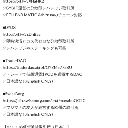
https://bit.ly/3XHaHK2
✅BYBIT運営の分散型レバレッジ取引所
✅ETH BNB MATIC Arbitrumのチェーン対応
■DYDX
http://bit.ly/3EDhBaa
✅即時決済とガス代ゼロな分散型取引所
✅レバレッジやステーキングも可能
■TraderDAO
https://traderdao.ai/ref/OYZM5775BU
✅トレードで仮想通貨$PODを獲得するDAO
✅日本語なし(English ONLY)
■SwissBorg
https://join.swissborg.com/en/r/manabuOG2C
✅フジマナの友人が経営する欧州の取引所
✅日本語なし(English ONLY)
【おすすめ仮想通貨取引所（日本）】