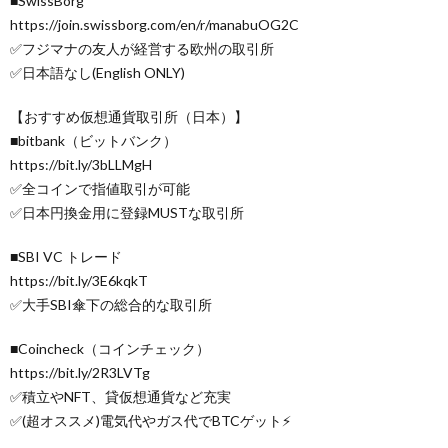
■SwissBorg
https://join.swissborg.com/en/r/manabuOG2C
✅フジマナの友人が経営する欧州の取引所
✅日本語なし(English ONLY)
【おすすめ仮想通貨取引所（日本）】
■bitbank（ビットバンク）
https://bit.ly/3bLLMgH
✅全コインで指値取引が可能
✅日本円換金用に登録MUSTな取引所
■SBI VC トレード
https://bit.ly/3E6kqkT
✅大手SBI傘下の総合的な取引所
■Coincheck（コインチェック）
https://bit.ly/2R3LVTg
✅積立やNFT、貸仮想通貨など充実
✅(超オススメ)電気代やガス代でBTCゲット⚡