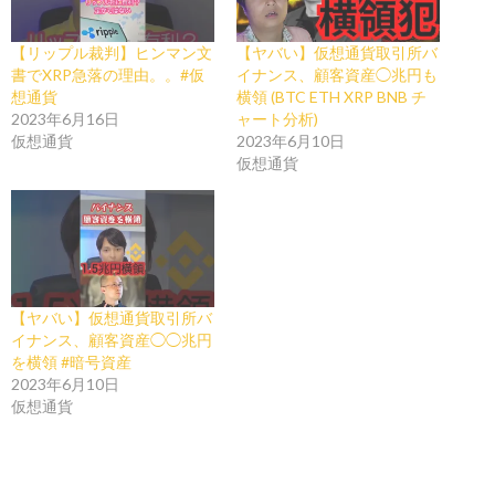
【リップル裁判】ヒンマン文
【ヤバい】仮想通貨取引所バ
書でXRP急落の理由。。#仮
イナンス、顧客資産◯兆円も
想通貨
横領 (BTC ETH XRP BNB チ
2023年6月16日
ャート分析)
仮想通貨
2023年6月10日
仮想通貨
【ヤバい】仮想通貨取引所バ
イナンス、顧客資産◯◯兆円
を横領 #暗号資産
2023年6月10日
仮想通貨