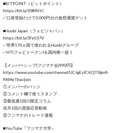
■BITPOINT（ビットポイント）
https://bit.ly/30lMVtC
✅口座登録だけで3,000円分の仮想通貨ゲット
■Huobi Japan（フォビジャパン）
https://bit.ly/3Fe537V
✅世界170ヵ国で使われるHuobiグループ
✅HT(フォビトークン)を国内唯一扱う
【メンバーシップ(フジマナ会)990円】
https://www.youtube.com/channel/UCJgEsfCKQTSljmR-
PAMeTbw/join
①メンバーのバッジ
②コメント欄で使うスタンプ
③最低週1回の限定コラム
④月1回の質疑応答動画
⑤フジマナのトレード速報
■YouTube『フジマナ大学』