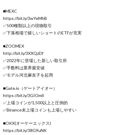
■MEXC
https://bit.ly/3wYeMhB
✅500種類以上の現物取引
✅下落相場で嬉しいショートのETFが充実
■ZOOMEX
http://bit.ly/3XXQzDf
✅2022年に登場した新しい取引所
✅手数料は業界最安値
✅モデル河北麻友子を起用
■Gate.io（ゲートアイオー）
https://bit.ly/3GIOmlI
✅上場コインが1,500以上と圧倒的
✅Binance未上場コインも上場しやすい
■OKX(オーケーエックス)
https://bit.ly/38G9uNK