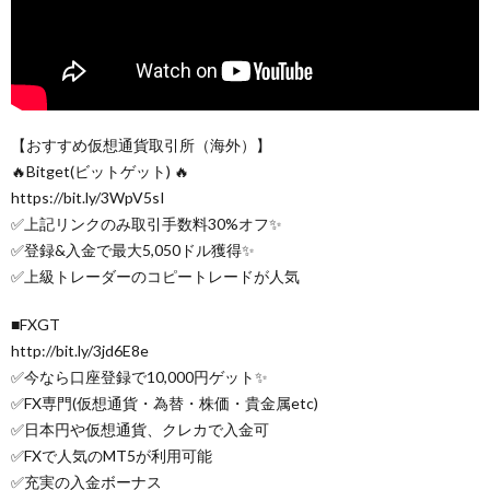
【おすすめ仮想通貨取引所（海外）】
🔥Bitget(ビットゲット) 🔥
https://bit.ly/3WpV5sI
✅上記リンクのみ取引手数料30%オフ✨
✅登録&入金で最大5,050ドル獲得✨
✅上級トレーダーのコピートレードが人気
■FXGT
http://bit.ly/3jd6E8e
✅今なら口座登録で10,000円ゲット✨
✅FX専門(仮想通貨・為替・株価・貴金属etc)
✅日本円や仮想通貨、クレカで入金可
✅FXで人気のMT5が利用可能
✅充実の入金ボーナス