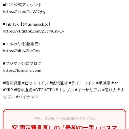
■LINE公式アカウント
https://lin.ee/NaWiQEg
■Tik Tok【@fujimana.btc】
https://vt.tiktok.com/ZSJfhCnxQ/
■メルカリ(私物販売)
https://bit.ly/3lJiOVs
■フジマナ公式ブログ
https://fujimana.com/
#暗号資産 #ビットコイン #仮想通貨 #ライトコイン #半減期 #ltc
#XRP #暗号通貨 #BTC #ETH #リップル #イーサリアム #億り人 #リ
ップル #バイナンス
#PR ／ 楽天モバイル従業員紹介プログラム
💡 固定費見直しの「最初の一手」はスマ