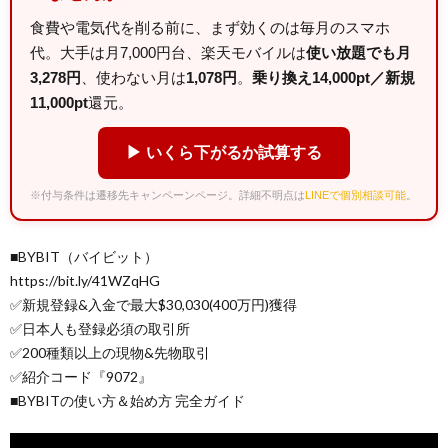
食費や電気代を削る前に、まず効くのは毎月のスマホ
代。大手は月7,000円台、楽天モバイルは
使い放題でも月
3,278円
、使わない月は
1,078円
。
乗り換え14,000pt／新規
11,000pt
還元。
▶ いくら下がるか試算する
※付与条件は遷移先キャンペーンページ。詳細不明点は
LINEで個別相談可能
。
■BYBIT（バイビット）
https://bit.ly/41WZqHG
✅新規登録&入金で最大$30,030(400万円)獲得
✅日本人も登録必須の取引所
✅200種類以上の現物&先物取引
✅紹介コード『9072』
■BYBITの使い方＆始め方 完全ガイド