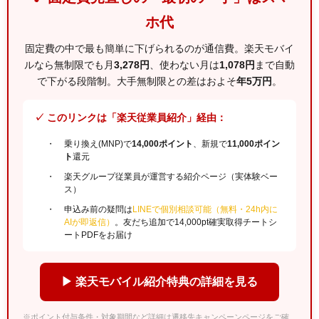
ホ代
固定費の中で最も簡単に下げられるのが通信費。楽天モバイ
ルなら無制限でも月
3,278円
、使わない月は
1,078円
まで自動
で下がる段階制。大手無制限との差はおよそ
年5万円
。
✓ このリンクは「楽天従業員紹介」経由：
乗り換え(MNP)で
14,000ポイント
、新規で
11,000ポイン
ト
還元
楽天グループ従業員が運営する紹介ページ（実体験ベー
ス）
申込み前の疑問は
LINEで個別相談可能（無料・24h内に
AIが即返信）
。友だち追加で14,000pt確実取得チートシ
ートPDFをお届け
▶ 楽天モバイル紹介特典の詳細を見る
※ポイント付与条件・対象期間など詳細は遷移先キャンペーンページをご確