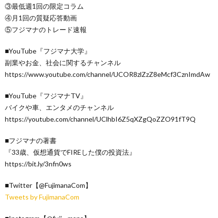
③最低週1回の限定コラム
④月1回の質疑応答動画
⑤フジマナのトレード速報
■YouTube『フジマナ大学』
副業やお金、社会に関するチャンネル
https://www.youtube.com/channel/UCOR8zlZzZ8eMcf3CznImdAw
■YouTube『フジマナTV』
バイクや車、エンタメのチャンネル
https://youtube.com/channel/UClhbI6Z5qXZgQoZZO91fT9Q
■フジマナの著書
『33歳、仮想通貨でFIREした僕の投資法』
https://bit.ly/3nfn0ws
■Twitter【@FujimanaCom】
Tweets by FujimanaCom