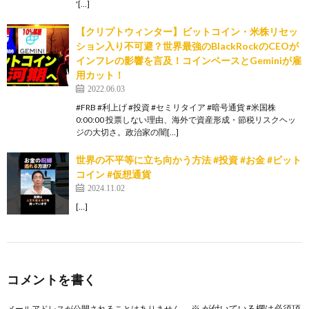
'[…]
【クリプトウィンター】ビットコイン・米株リセッ
ション入り不可避？世界最強のBlackRockのCEOが
インフレの影響を言及！コインベースとGeminiが雇
用カット！
2022.06.03
#FRB #利上げ #投資 #セミリタイア #暗号通貨 #米国株
0:00:00 投票しない理由、海外で資産形成・節税リスクヘッ
ジの大切さ。政治家の闇[…]
世界の不平等に立ち向かう方法 #投資 #お金 #ビット
コイン #仮想通貨
2024.11.02
[…]
コメントを書く
※
が付いている欄は必須項
メールアドレスが公開されることはありません。