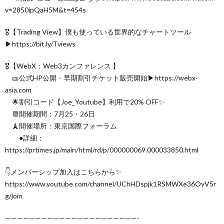
v=2850ipQaH5M&t=454s
🎖【Trading View】僕も使っている世界的なチャートツール
▶︎https://bit.ly/Tviews
🎖【WebX：Web3カンファレンス 】
🎫公式HP公開・早期割引チケット販売開始▶︎https://webx-
asia.com
🌟割引コード【Joe_Youtube】利用で20% OFF✨
📆開催期間：7月25・26日
🗼開催場所：東京国際フォーラム
●詳細：
https://prtimes.jp/main/html/rd/p/000000069.000033850.html
👇メンバーシップ加入はこちらから✨
https://www.youtube.com/channel/UChHDspjk1RSMWXe36OyV5r
g/join
——————————————————————-