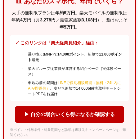
📊 あなたのスマホ代、年間でいくら？
大手の無制限プランは年
約9万円
。楽天モバイルの無制限は
年
約4万円
（月
3,278円
／最強家族割
3,168円
）。差はおよそ
年5万円
。
✓ このリンクは「楽天従業員紹介」経由：
乗り換え(MNP)で
14,000ポイント
、新規で
11,000ポイン
ト
還元
楽天グループ従業員が運営する紹介ページ（実体験ベー
ス）
申込み前の疑問は
LINEで個別相談可能（無料・24h内に
AIが即返信）
。友だち追加で14,000pt確実取得チートシ
ートPDFをお届け
▶ 自分の場合いくら得になるか確認する
※ポイント付与条件・対象期間など詳細は遷移先キャンペーンページをご確
認ください。