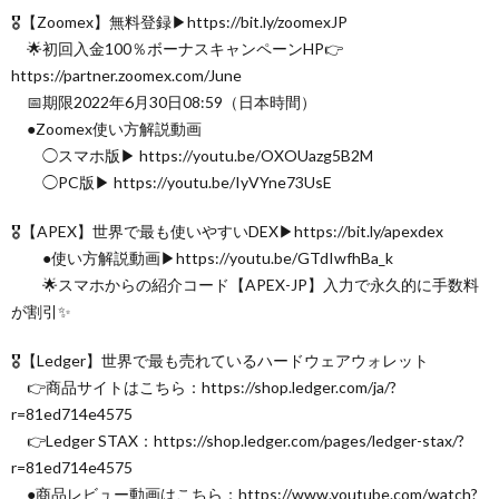
🎖【Zoomex】無料登録▶︎https://bit.ly/zoomexJP
🌟初回入金100％ボーナスキャンペーンHP👉
https://partner.zoomex.com/June
📅期限2022年6月30日08:59（日本時間）
●Zoomex使い方解説動画
◯スマホ版▶︎ https://youtu.be/OXOUazg5B2M
◯PC版▶︎ https://youtu.be/IyVYne73UsE
🎖【APEX】世界で最も使いやすいDEX▶︎https://bit.ly/apexdex
●使い方解説動画▶︎https://youtu.be/GTdIwfhBa_k
🌟スマホからの紹介コード【APEX-JP】入力で永久的に手数料
が割引✨
🎖【Ledger】世界で最も売れているハードウェアウォレット
👉商品サイトはこちら：https://shop.ledger.com/ja/?
r=81ed714e4575
👉Ledger STAX：https://shop.ledger.com/pages/ledger-stax/?
r=81ed714e4575
●商品レビュー動画はこちら：https://www.youtube.com/watch?