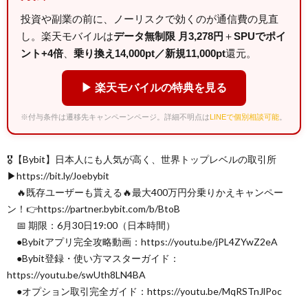
投資や副業の前に、ノーリスクで効くのが通信費の見直
し。楽天モバイルは
データ無制限 月3,278円
＋
SPUでポイ
ント+4倍
、
乗り換え14,000pt／新規11,000pt
還元。
▶ 楽天モバイルの特典を見る
※付与条件は遷移先キャンペーンページ。詳細不明点は
LINEで個別相談可能
。
🎖【Bybit】日本人にも人気が高く、世界トップレベルの取引所
▶︎https://bit.ly/Joebybit
🔥既存ユーザーも貰える🔥最大400万円分乗りかえキャンペー
ン！👉https://partner.bybit.com/b/BtoB
📅 期限：6月30日19:00（日本時間）
●Bybitアプリ完全攻略動画：https://youtu.be/jPL4ZYwZ2eA
●Bybit登録・使い方マスターガイド：
https://youtu.be/swUth8LN4BA
●オプション取引完全ガイド：https://youtu.be/MqRSTnJlPoc