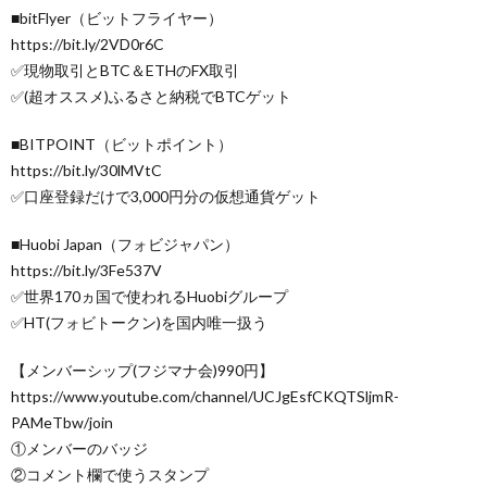
■bitFlyer（ビットフライヤー）
https://bit.ly/2VD0r6C
✅現物取引とBTC＆ETHのFX取引
✅(超オススメ)ふるさと納税でBTCゲット
■BITPOINT（ビットポイント）
https://bit.ly/30lMVtC
✅口座登録だけで3,000円分の仮想通貨ゲット
■Huobi Japan（フォビジャパン）
https://bit.ly/3Fe537V
✅世界170ヵ国で使われるHuobiグループ
✅HT(フォビトークン)を国内唯一扱う
【メンバーシップ(フジマナ会)990円】
https://www.youtube.com/channel/UCJgEsfCKQTSljmR-
PAMeTbw/join
①メンバーのバッジ
②コメント欄で使うスタンプ