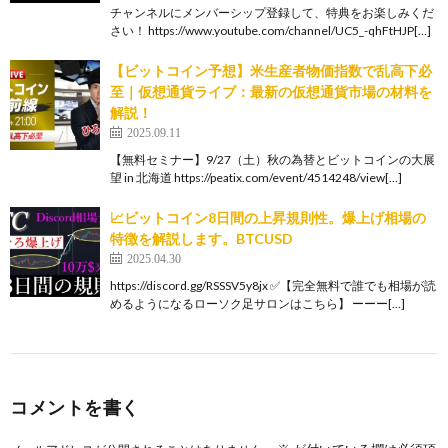
チャンネルにメンバーシップ登録して、特典をお楽しみくだ
さい！ https://www.youtube.com/channel/UC5_-qhFtHJP[…]
【ビットコイン予想】米生産者物価指数で乱高下必
至｜仮想通貨ライブ：最新の仮想通貨市場の材料を
解説！
2025.09.11
【無料セミナー】9/27（土）秋の為替とビットコインの大展
望 in 北海道 https://peatix.com/event/4514248/view[…]
📈ビットコイン8日間の上昇規則性。爆上げ相場の
特徴を解説します。BTCUSD
2025.04.30
https://discord.gg/RSSSV5y8jx ✅【完全無料で誰でも相場が読
めるようになるローソク足サロンはこちら】 ーーー[…]
コメントを書く