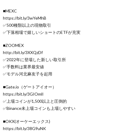
■MEXC
https://bit.ly/3wYeMhB
✅500種類以上の現物取引
✅下落相場で嬉しいショートのETFが充実
■ZOOMEX
http://bit.ly/3XXQzDf
✅2022年に登場した新しい取引所
✅手数料は業界最安値
✅モデル河北麻友子を起用
■Gate.io（ゲートアイオー）
https://bit.ly/3GIOmlI
✅上場コインが1,500以上と圧倒的
✅Binance未上場コインも上場しやすい
■OKX(オーケーエックス)
https://bit.ly/38G9uNK