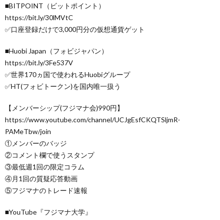
■BITPOINT（ビットポイント）
https://bit.ly/30lMVtC
✅口座登録だけで3,000円分の仮想通貨ゲット
■Huobi Japan（フォビジャパン）
https://bit.ly/3Fe537V
✅世界170ヵ国で使われるHuobiグループ
✅HT(フォビトークン)を国内唯一扱う
【メンバーシップ(フジマナ会)990円】
https://www.youtube.com/channel/UCJgEsfCKQTSljmR-
PAMeTbw/join
①メンバーのバッジ
②コメント欄で使うスタンプ
③最低週1回の限定コラム
④月1回の質疑応答動画
⑤フジマナのトレード速報
■YouTube『フジマナ大学』