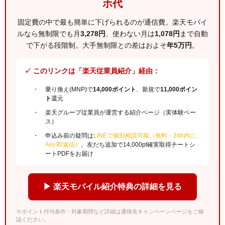
ホ代
固定費の中で最も簡単に下げられるのが通信費。楽天モバイ
ルなら無制限でも月
3,278円
、使わない月は
1,078円
まで自動
で下がる段階制。大手無制限との差はおよそ
年5万円
。
✓ このリンクは「楽天従業員紹介」経由：
乗り換え(MNP)で
14,000ポイント
、新規で
11,000ポイン
ト
還元
楽天グループ従業員が運営する紹介ページ（実体験ベー
ス）
申込み前の疑問は
LINEで個別相談可能（無料・24h内に
AIが即返信）
。友だち追加で14,000pt確実取得チートシ
ートPDFをお届け
▶ 楽天モバイル紹介特典の詳細を見る
※ポイント付与条件・対象期間など詳細は遷移先キャンペーンページをご確
認ください。