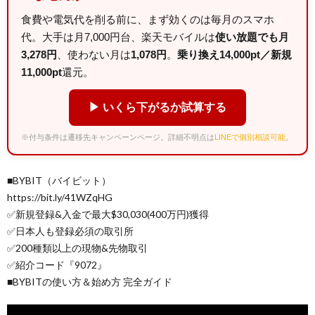
食費や電気代を削る前に、まず効くのは毎月のスマホ
代。大手は月7,000円台、楽天モバイルは
使い放題でも月
3,278円
、使わない月は
1,078円
。
乗り換え14,000pt／新規
11,000pt
還元。
▶ いくら下がるか試算する
※付与条件は遷移先キャンペーンページ。詳細不明点は
LINEで個別相談可能
。
■BYBIT（バイビット）
https://bit.ly/41WZqHG
✅新規登録&入金で最大$30,030(400万円)獲得
✅日本人も登録必須の取引所
✅200種類以上の現物&先物取引
✅紹介コード『9072』
■BYBITの使い方＆始め方 完全ガイド