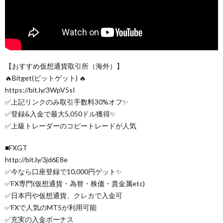
【おすすめ仮想通貨取引所（海外）】
🔥Bitget(ビットゲット) 🔥
https://bit.ly/3WpV5sI
✅上記リンクのみ取引手数料30%オフ✨
✅登録&入金で最大5,050ドル獲得✨
✅上級トレーダーのコピートレードが人気
■FXGT
http://bit.ly/3jd6E8e
✅今なら口座登録で10,000円ゲット✨
✅FX専門(仮想通貨・為替・株価・貴金属etc)
✅日本円や仮想通貨、クレカで入金可
✅FXで人気のMT5が利用可能
✅充実の入金ボーナス