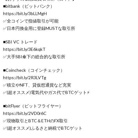
■bitbank（ビットバンク）
https://bit.ly/3bLLMgH
✅全コインで指値取引が可能
✅日本円換金用に登録MUSTな取引所
■SBI VC トレード
https://bit.ly/3E6kqkT
✅大手SBI傘下の総合的な取引所
■Coincheck（コインチェック）
https://bit.ly/2R3LVTg
✅積立やNFT、貸仮想通貨など充実
✅(超オススメ)電気代やガス代でBTCゲット⚡
■bitFlyer（ビットフライヤー）
https://bit.ly/2VD0r6C
✅現物取引とBTC＆ETHのFX取引
✅(超オススメ)ふるさと納税でBTCゲット