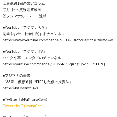
③最低週1回の限定コラム
④月1回の質疑応答動画
⑤フジマナのトレード速報
■YouTube『フジマナ大学』
副業やお金、社会に関するチャンネル
https://www.youtube.com/channel/UCOR8zlZzZ8eMcf3CznImdAw
■YouTube『フジマナTV』
バイクや車、エンタメのチャンネル
https://youtube.com/channel/UClhbI6Z5qXZgQoZZO91fT9Q
■フジマナの著書
『33歳、仮想通貨でFIREした僕の投資法』
https://bit.ly/3nfn0ws
■Twitter【@FujimanaCom】
Tweets by FujimanaCom