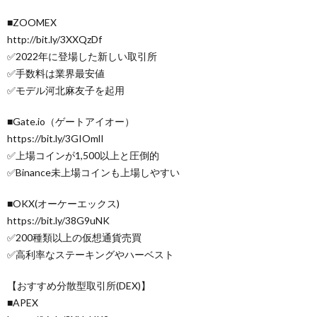
■ZOOMEX
http://bit.ly/3XXQzDf
✅2022年に登場した新しい取引所
✅手数料は業界最安値
✅モデル河北麻友子を起用
■Gate.io（ゲートアイオー）
https://bit.ly/3GIOmlI
✅上場コインが1,500以上と圧倒的
✅Binance未上場コインも上場しやすい
■OKX(オーケーエックス)
https://bit.ly/38G9uNK
✅200種類以上の仮想通貨売買
✅高利率なステーキングやハーベスト
【おすすめ分散型取引所(DEX)】
■APEX