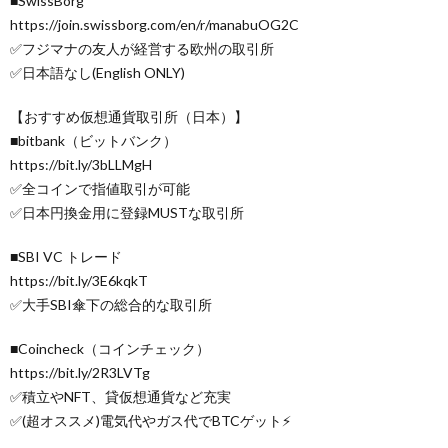
■SwissBorg
https://join.swissborg.com/en/r/manabuOG2C
✅フジマナの友人が経営する欧州の取引所
✅日本語なし(English ONLY)
【おすすめ仮想通貨取引所（日本）】
■bitbank（ビットバンク）
https://bit.ly/3bLLMgH
✅全コインで指値取引が可能
✅日本円換金用に登録MUSTな取引所
■SBI VC トレード
https://bit.ly/3E6kqkT
✅大手SBI傘下の総合的な取引所
■Coincheck（コインチェック）
https://bit.ly/2R3LVTg
✅積立やNFT、貸仮想通貨など充実
✅(超オススメ)電気代やガス代でBTCゲット⚡