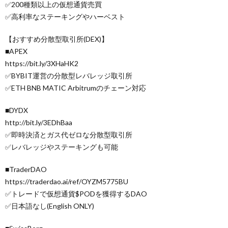
✅200種類以上の仮想通貨売買
✅高利率なステーキングやハーベスト
【おすすめ分散型取引所(DEX)】
■APEX
https://bit.ly/3XHaHK2
✅BYBIT運営の分散型レバレッジ取引所
✅ETH BNB MATIC Arbitrumのチェーン対応
■DYDX
http://bit.ly/3EDhBaa
✅即時決済とガス代ゼロな分散型取引所
✅レバレッジやステーキングも可能
■TraderDAO
https://traderdao.ai/ref/OYZM5775BU
✅トレードで仮想通貨$PODを獲得するDAO
✅日本語なし(English ONLY)