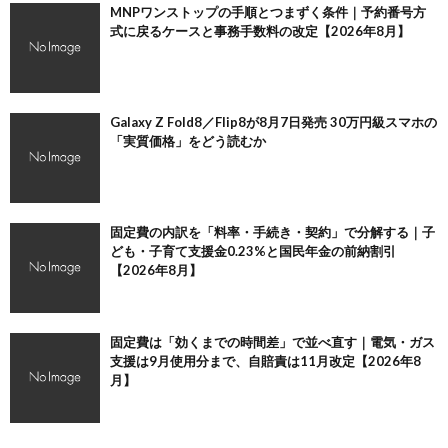
MNPワンストップの手順とつまずく条件｜予約番号方
式に戻るケースと事務手数料の改定【2026年8月】
Galaxy Z Fold8／Flip8が8月7日発売 30万円級スマホの
「実質価格」をどう読むか
固定費の内訳を「料率・手続き・契約」で分解する｜子
ども・子育て支援金0.23%と国民年金の前納割引
【2026年8月】
固定費は「効くまでの時間差」で並べ直す｜電気・ガス
支援は9月使用分まで、自賠責は11月改定【2026年8
月】