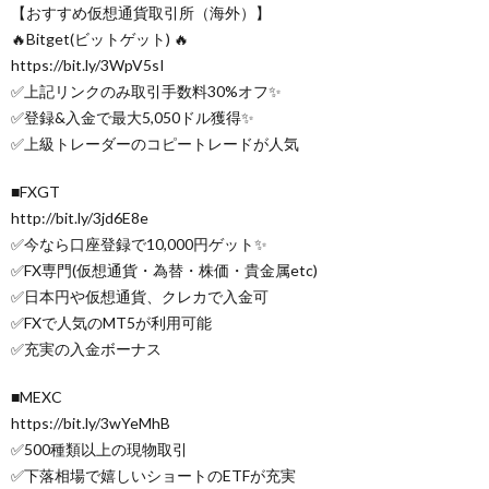
【おすすめ仮想通貨取引所（海外）】
🔥Bitget(ビットゲット) 🔥
https://bit.ly/3WpV5sI
✅上記リンクのみ取引手数料30%オフ✨
✅登録&入金で最大5,050ドル獲得✨
✅上級トレーダーのコピートレードが人気
■FXGT
http://bit.ly/3jd6E8e
✅今なら口座登録で10,000円ゲット✨
✅FX専門(仮想通貨・為替・株価・貴金属etc)
✅日本円や仮想通貨、クレカで入金可
✅FXで人気のMT5が利用可能
✅充実の入金ボーナス
■MEXC
https://bit.ly/3wYeMhB
✅500種類以上の現物取引
✅下落相場で嬉しいショートのETFが充実