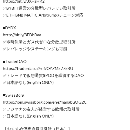
https://bit.ly/3XHaHK2
✅BYBIT運営の分散型レバレッジ取引所
✅ETH BNB MATIC Arbitrumのチェーン対応
■DYDX
http://bit.ly/3EDhBaa
✅即時決済とガス代ゼロな分散型取引所
✅レバレッジやステーキングも可能
■TraderDAO
https://traderdao.ai/ref/OYZM5775BU
✅トレードで仮想通貨$PODを獲得するDAO
✅日本語なし(English ONLY)
■SwissBorg
https://join.swissborg.com/en/r/manabuOG2C
✅フジマナの友人が経営する欧州の取引所
✅日本語なし(English ONLY)
【おすすめ仮想通貨取引所（日本）】