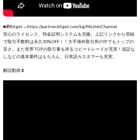
■🎁Bitget→https://partner.bitget.com/bg/MoshinChannel
安心のライセンス、預金証明システムを完備。上記リンクから登録
で取引手数料は永久30%OFF！！大手海外取引所の中でもトップの
安さ。また世界TOPの取引量を誇るコピートレードが充実！追証な
しなどの基本要件はもちろん、日本語カスタマーも充実。
解説動画⏬