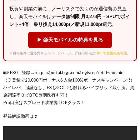
投資や副業の前に、ノーリスクで効くのが通信費の見直
し。楽天モバイルは
データ無制限 月3,278円
＋
SPUでポイ
ント+4倍
、
乗り換え14,000pt／新規11,000pt
還元。
▶ 楽天モバイルの特典を見る
※付与条件は遷移先キャンペーンページ。詳細不明点は
LINEで個別相談可能
。
■🎉FXGT登録→https://portal.fxgt.com/register?refid=moshin
（※登録で20,000円ボーナス&入金100%ボーナスキャンペーン!!）
ハイレバ、追証なし、FXもGOLDも触れるハイブリッド取引所。資
金調達率０でBTC長期保有も可！
Pro口座はスプレッド狭業界TOPクラス！
登録解説動画は⏬