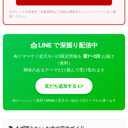
※ポイント付与条件・対象期間など詳細は遷移先キャンペーンページをご確
認ください。
📩 LINE で深掘り配信中
AI / マーケ / 楽天モバの限定情報を
週1〜2回
お届け
（無料）
興味のあるテーマだけ選んで受け取れます
友だち追加する 👉
AIエージェント運用 / MMM / 楽天モバ紹介 の3テーマから選べます