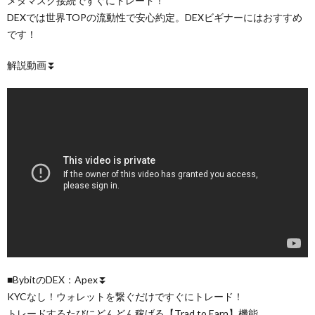
メタマスク接続ですぐにトレード！
DEXでは世界TOPの流動性で安心約定。DEXビギナーにはおすすめ
です！
解説動画⏬
■BybitのDEX：Apex⏬
KYCなし！ウォレットを繋ぐだけですぐにトレード！
トレードするたびにどんどん稼げる【Trad to Earn】機能。