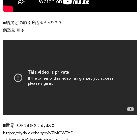
■結局どの取引所がいいの？？
解説動画⏬
■世界TOPのDEX：dydX⏬
https://dydx.exchange/r/ZMCWFADJ