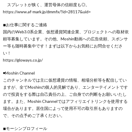
スプレットが狭く、運営母体の信頼度も◎。
https://www.af-mark.jp/dmmfx/?id=28117&uid=
◾︎お仕事に関するご連絡
国内のWeb3.0系企業、仮想通貨関連企業、プロジェクトへの取材依
頼等募集しています。その他、Moshin動画への広告依頼、スポンサ
ー等も随時募集中です！まずは以下からお気軽にお問合せくださ
い！
https://gloways.co.jp/
◾️Moshin Channel
このチャンネルでは主に仮想通貨の情報、相場分析等を配信してい
ますが、全てMoshinの個人的見解であり、エンターテイメントです
ので投資をする際は自己責任の上、ご自身での判断をお願いいたし
ます。また、Moshin Channelではアフィリエイトリンクを使用する
場合があります。居住国によって使用不可の取引所もありますの
で、その点予めご了承ください。
◾︎モーシンプロフィール