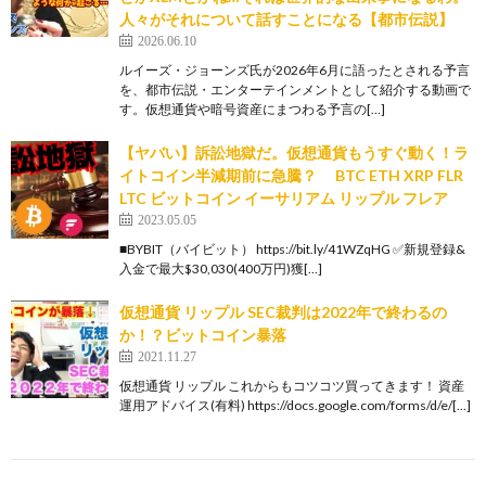
人々がそれについて話すことになる【都市伝説】
2026.06.10
ルイーズ・ジョーンズ氏が2026年6月に語ったとされる予言
を、都市伝説・エンターテインメントとして紹介する動画で
す。仮想通貨や暗号資産にまつわる予言の[…]
【ヤバい】訴訟地獄だ。仮想通貨もうすぐ動く！ラ
イトコイン半減期前に急騰？ BTC ETH XRP FLR
LTC ビットコイン イーサリアム リップル フレア
2023.05.05
■BYBIT（バイビット） https://bit.ly/41WZqHG ✅新規登録&
入金で最大$30,030(400万円)獲[…]
仮想通貨 リップル SEC裁判は2022年で終わるの
か！？ビットコイン暴落
2021.11.27
仮想通貨 リップル これからもコツコツ買ってきます！ 資産
運用アドバイス(有料) https://docs.google.com/forms/d/e/[…]