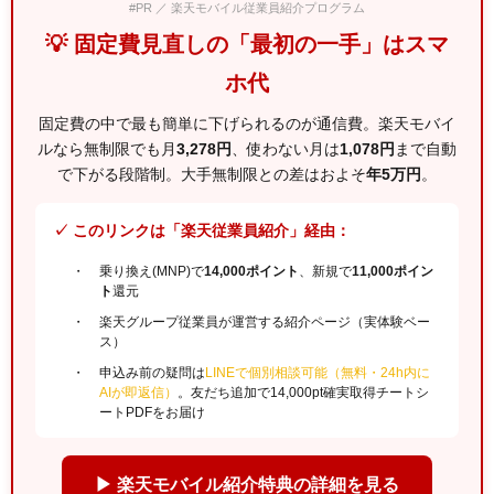
#PR ／ 楽天モバイル従業員紹介プログラム
💡 固定費見直しの「最初の一手」はスマ
ホ代
固定費の中で最も簡単に下げられるのが通信費。楽天モバイ
ルなら無制限でも月
3,278円
、使わない月は
1,078円
まで自動
で下がる段階制。大手無制限との差はおよそ
年5万円
。
✓ このリンクは「楽天従業員紹介」経由：
乗り換え(MNP)で
14,000ポイント
、新規で
11,000ポイン
ト
還元
楽天グループ従業員が運営する紹介ページ（実体験ベー
ス）
申込み前の疑問は
LINEで個別相談可能（無料・24h内に
AIが即返信）
。友だち追加で14,000pt確実取得チートシ
ートPDFをお届け
▶ 楽天モバイル紹介特典の詳細を見る