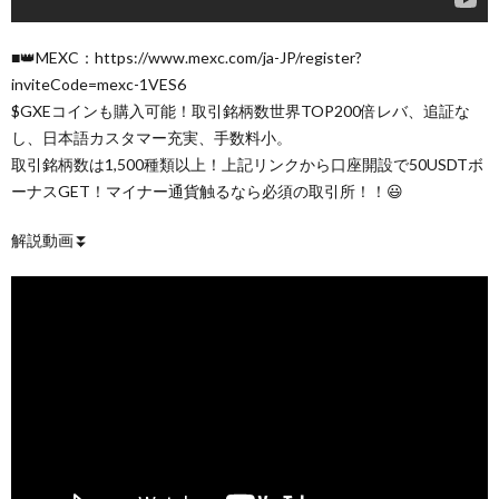
■👑MEXC：https://www.mexc.com/ja-JP/register?
inviteCode=mexc-1VES6
$GXEコインも購入可能！取引銘柄数世界TOP200倍レバ、追証な
し、日本語カスタマー充実、手数料小。
取引銘柄数は1,500種類以上！上記リンクから口座開設で50USDTボ
ーナスGET！マイナー通貨触るなら必須の取引所！！😃
解説動画⏬