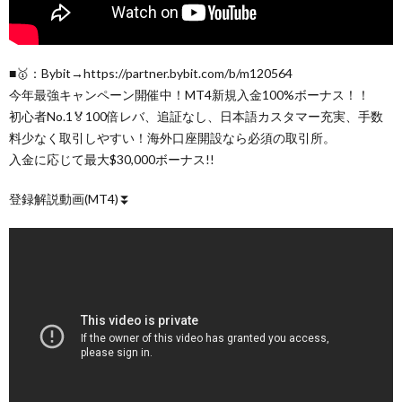
■🥇：Bybit→https://partner.bybit.com/b/m120564
今年最強キャンペーン開催中！MT4新規入金100%ボーナス！！
初心者No.1🏅100倍レバ、追証なし、日本語カスタマー充実、手数
料少なく取引しやすい！海外口座開設なら必須の取引所。
入金に応じて最大$30,000ボーナス!!
登録解説動画(MT4)⏬