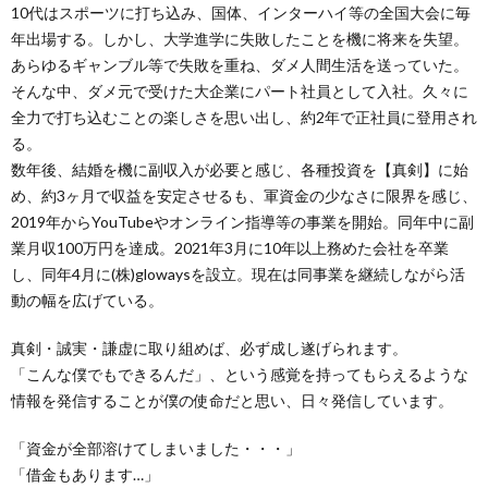
10代はスポーツに打ち込み、国体、インターハイ等の全国大会に毎
年出場する。しかし、大学進学に失敗したことを機に将来を失望。
あらゆるギャンブル等で失敗を重ね、ダメ人間生活を送っていた。
そんな中、ダメ元で受けた大企業にパート社員として入社。久々に
全力で打ち込むことの楽しさを思い出し、約2年で正社員に登用され
る。
数年後、結婚を機に副収入が必要と感じ、各種投資を【真剣】に始
め、約3ヶ月で収益を安定させるも、軍資金の少なさに限界を感じ、
2019年からYouTubeやオンライン指導等の事業を開始。同年中に副
業月収100万円を達成。2021年3月に10年以上務めた会社を卒業
し、同年4月に(株)glowaysを設立。現在は同事業を継続しながら活
動の幅を広げている。
真剣・誠実・謙虚に取り組めば、必ず成し遂げられます。
「こんな僕でもできるんだ」、という感覚を持ってもらえるような
情報を発信することが僕の使命だと思い、日々発信しています。
「資金が全部溶けてしまいました・・・」
「借金もあります…」