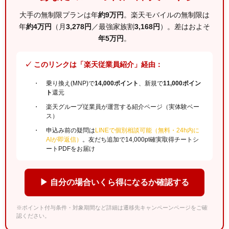
大手の無制限プランは年
約9万円
。楽天モバイルの無制限は
年
約4万円
（月
3,278円
／最強家族割
3,168円
）。差はおよそ
年5万円
。
✓ このリンクは「楽天従業員紹介」経由：
乗り換え(MNP)で
14,000ポイント
、新規で
11,000ポイン
ト
還元
楽天グループ従業員が運営する紹介ページ（実体験ベー
ス）
申込み前の疑問は
LINEで個別相談可能（無料・24h内に
AIが即返信）
。友だち追加で14,000pt確実取得チートシ
ートPDFをお届け
▶ 自分の場合いくら得になるか確認する
※ポイント付与条件・対象期間など詳細は遷移先キャンペーンページをご確
認ください。