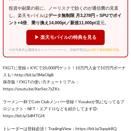
投資や副業の前に、ノーリスクで効くのが通信費の見直
し。楽天モバイルは
データ無制限 月3,278円
＋
SPUでポイ
ント+4倍
、
乗り換え14,000pt／新規11,000pt
還元。
▶ 楽天モバイルの特典を見る
※付与条件は遷移先キャンペーンページ。詳細不明点は
LINEで個別相談可能
。
FXGTに登録＋KYCで20,000円ゲット！10万円入金で10万円ボーナ
スも✨http://bit.ly/3MaOlgB
保存版！FXGTの使い方チュートリアル：
https://youtu.be/XerSec7zZKs
ラーメン一杯でCoin Clubメンバー登録！Yusukeが気になってるプ
ロジェクト・NFT・エアドロなどを紹介してます😊:
https://bit.ly/3dMTGI4
トレーダーは登録必須！TradingView：https://bit.ly/3qopk8Q