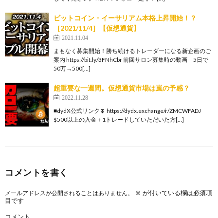
ビットコイン・イーサリアム本格上昇開始！？
［2021/11/4］【仮想通貨】
2021.11.04
まもなく募集開始！勝ち続けるトレーダーになる新企画のご
案内 https://bit.ly/3FNhCbr 前回サロン募集時の動画 5日で
50万→500[…]
超重要な一週間。仮想通貨市場は嵐の予感？
2022.11.28
■dydX公式リンク⏬ https://dydx.exchange/r/ZMCWFADJ
$500以上の入金＋1トレードしていただいた方[…]
コメントを書く
※
が付いている欄は必須項
メールアドレスが公開されることはありません。
目です
コメント