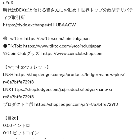
dYdX
時代はDEXだと信じる皆さんにお勧め！世界トップ分散型デリバテ
ィブ取引所
https://dydx.exchange/r/HIUBAAGW
🔵Twitter: https://twitter.com/coinclubjapan
⚫️TikTok: https://www.tiktok.com/@coinclubjapan
👕Coin Clubグッズ: https://www.coinclubshop.com
【おすすめウォレット】
LNS+ https://shop.ledger.com/ja/products/ledger-nano-s-plus?
r=8a7bffe729f8
LNX https://shop.ledger.com/ja/products/ledger-nano-x?
r=8a7bffe729f8
プロダクト全般 https://shop.ledger.com/ja?r=8a7bffe729f8
【目次】
0:00 イントロ
0:11 ビットコイン