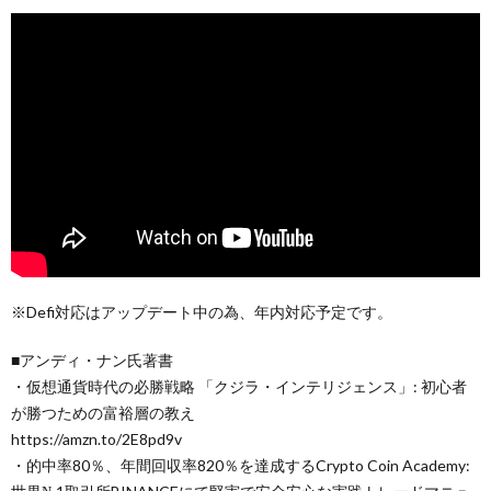
※Defi対応はアップデート中の為、年内対応予定です。
■アンディ・ナン氏著書
・仮想通貨時代の必勝戦略 「クジラ・インテリジェンス」: 初心者
が勝つための富裕層の教え
https://amzn.to/2E8pd9v
・的中率80％、年間回収率820％を達成するCrypto Coin Academy: