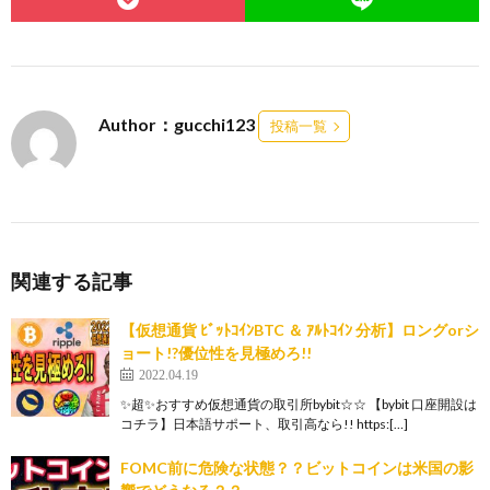
Author：gucchi123
投稿一覧
関連する記事
【仮想通貨 ﾋﾞｯﾄｺｲﾝBTC ＆ ｱﾙﾄｺｲﾝ 分析】ロングorシ
ョート!?優位性を見極めろ!!
2022.04.19
✨超✨おすすめ仮想通貨の取引所bybit☆☆ 【bybit 口座開設は
コチラ】日本語サポート、取引高なら!! https:[…]
FOMC前に危険な状態？？ビットコインは米国の影