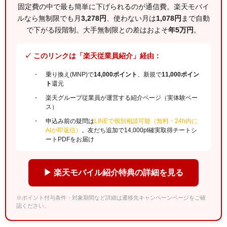
固定費の中で最も簡単に下げられるのが通信費。楽天モバイ
ルなら無制限でも月
3,278円
、使わない月は
1,078円
まで自動
で下がる段階制。大手無制限との差はおよそ
年5万円
。
✓ このリンクは「楽天従業員紹介」経由：
乗り換え(MNP)で
14,000ポイント
、新規で
11,000ポイン
ト
還元
楽天グループ従業員が運営する紹介ページ（実体験ベー
ス）
申込み前の疑問は
LINEで個別相談可能（無料・24h内に
AIが即返信）
。友だち追加で14,000pt確実取得チートシ
ートPDFをお届け
▶ 楽天モバイル紹介特典の詳細を見る
※ポイント付与条件・対象期間など詳細は遷移先キャンペーンページをご確
認ください。