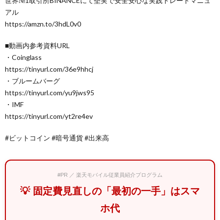
世界№1取引所BINANCEにて堅実で安全安心な実践トレードマニュ
アル
https://amzn.to/3hdL0v0
■動画内参考資料URL
・Coinglass
https://tinyurl.com/36e9hhcj
・ブルームバーグ
https://tinyurl.com/yu9jws95
・IMF
https://tinyurl.com/yt2re4ev
#ビットコイン #暗号通貨 #出来高
#PR ／ 楽天モバイル従業員紹介プログラム
💡 固定費見直しの「最初の一手」はスマ
ホ代