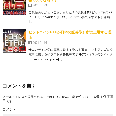
響でどうなる？？
2025.01.29
ご視聴ありがとうございました！ #仮想通貨#ビットコイン#
イーサリアム#XRP 【BTCC】 ✅ KYC不要で今すぐ取引開始
'[…]
ビットコインETFが日本の証券取引所に上場する理
由
2024.01.16
◆エンディングの電車に乗るイラスト募集中です アンゴロウ
電車に乗せるイラストを募集中です ◆アンゴロウのツイッタ
ー Tweets by angorou[…]
コメントを書く
※
が付いている欄は必須項
メールアドレスが公開されることはありません。
目です
コメント