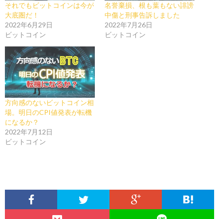
それでもビットコインは今が
名誉棄損、根も葉もない誹謗
大底圏だ！
中傷と刑事告訴しました
2022年6月29日
2022年7月26日
ビットコイン
ビットコイン
方向感のないビットコイン相
場。明日のCPI値発表が転機
になるか？
2022年7月12日
ビットコイン