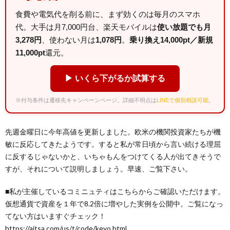
食費や電気代を削る前に、まず効くのは毎月のスマホ
代。大手は月7,000円台、楽天モバイルは
使い放題でも月
3,278円
、使わない月は
1,078円
。
乗り換え14,000pt／新規
11,000pt
還元。
▶ いくら下がるか試算する
※付与条件は遷移先キャンペーンページ。詳細不明点は
LINEで個別相談可能
。
先週金曜日に今年高値を更新しました。欧米の機関投資家たちが機
敏に反応してきたようです。すると私が常日頃から言い続ける理屈
に反するじゃないかと、いちゃもんをつけてくる人が出てきそうで
すが、それについて説明しましょう。早速、ご覧下さい。
■私が主催しているコミニュティはこちらからご確認いただけます。
仮想通貨で資産を１年で8.2倍に増やした実例を公開中。ご覧になっ
てない方はいますぐチェック！
https://ajtsa.com/us/t/code/keyo.html