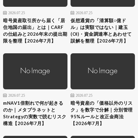
2026.07.25
2026.07.25
暗号資産取引所から届く「居
仮想通貨の「清算額○億ド
住地国の届出」とは｜CARF
ル」は実額ではない｜建玉
の仕組みと2026年末の提出期
(OI)・資金調達率とあわせて
限を整理【2026年7月】
誤解を整理【2026年7月】
2026.07.25
2026.07.25
mNAV1倍割れで何が起きる
暗号資産の「価格以外のリス
のか｜メタプラネットと
ク」を数字で分解｜分別管理
Strategyの実数で読むリスク
95%ルールと改正金商法
構造【2026年7月】
【2026年7月】