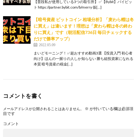
【普段私が使用している3つの取引所】 ✅【Bybit】バイビッ
ト https://partner.bybit.com/b/merry 仮[…]
【暗号資産 ビットコイン 相場分析】「麦わら帽は冬
に買え」は違います！理想は「麦わら帽は冬の終わ
りに買え」です（朝活配信736日 毎日チェックする
だけで勝率アップ）
2022.05.09
まいどモーニング！ ✅超おすすめ動画3選 【投資入門 初心者
向け】ほんの一握りの人しか知らない 勝ち組投資家になれる
本質 暗号資産の税金[…]
コメントを書く
※
が付いている欄は必須項
メールアドレスが公開されることはありません。
目です
コメント