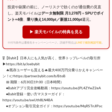
投資や副業の前に、ノーリスクで効くのが通信費の見直
し。楽天モバイルは
データ無制限 月3,278円
＋
SPUでポイ
ント+4倍
、
乗り換え14,000pt／新規11,000pt
還元。
▶ 楽天モバイルの特典を見る
※付与条件は遷移先キャンペーンページ。詳細不明点は
LINEで個別相談可能
。
🎖【Bybit】日本人にも人気が高く、世界トップレベルの取引所
▶︎https://bit.ly/Joebybit
🔥既存ユーザーも貰える🔥最大400万円分乗りかえキャンペー
ン！👉https://partner.bybit.com/b/BtoB
📅 期限：6月30日19:00（日本時間）
●Bybitアプリ完全攻略動画：https://youtu.be/jPL4ZYwZ2eA
●Bybit登録・使い方マスターガイド：
https://youtu.be/swUth8LN4BA
●オプション取引完全ガイド：https://youtu.be/MqRSTnJlPoc