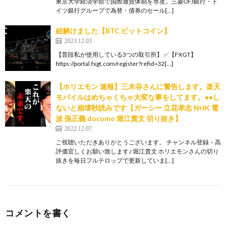
東京大学経済学部で国際通貨体制を専攻。三菱UFJ銀行・ド
イツ銀行グループで為替・債券のセール[…]
紐解けました【BTC ビットコイン】
2023.12.03
【普段私が使用している3つの取引所】 ✅【FXGT】
https://portal.fxgt.com/register?refid=32[…]
【ホリエモン 速報】三木谷さんに警告します。楽天
モバイルはめちゃくちゃ大変な事をしてます。●●し
ないと崩壊秒読みです【ガーシー 立花孝志 NHK 電
波 孫正義 docomo 堀江貴文 切り抜き】
2022.12.07
ご視聴いただきありがとうございます。 チャンネル登録・高
評価宜しくお願い致します♪ 堀江貴文 ホリエモンさんの切り
抜きを毎日フルテロップで更新していま[…]
コメントを書く