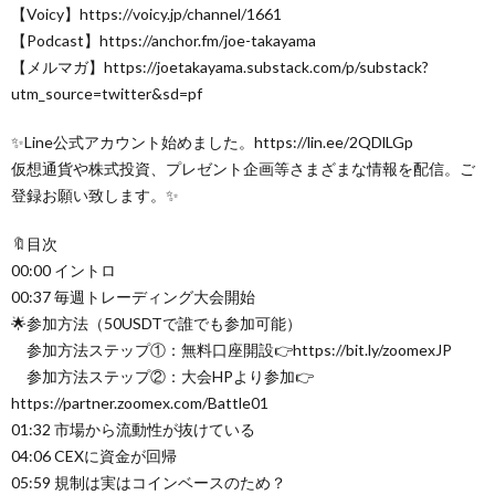
【Voicy】https://voicy.jp/channel/1661
【Podcast】https://anchor.fm/joe-takayama
【メルマガ】https://joetakayama.substack.com/p/substack?
utm_source=twitter&sd=pf
✨Line公式アカウント始めました。https://lin.ee/2QDlLGp
仮想通貨や株式投資、プレゼント企画等さまざまな情報を配信。ご
登録お願い致します。✨
🔖目次
00:00 イントロ
00:37 毎週トレーディング大会開始
🌟参加方法（50USDTで誰でも参加可能）
参加方法ステップ①：無料口座開設👉https://bit.ly/zoomexJP
参加方法ステップ②：大会HPより参加👉
https://partner.zoomex.com/Battle01
01:32 市場から流動性が抜けている
04:06 CEXに資金が回帰
05:59 規制は実はコインベースのため？