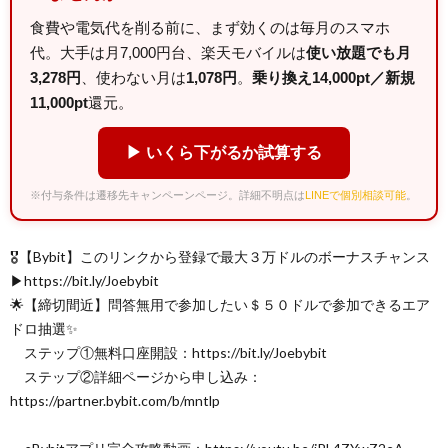
食費や電気代を削る前に、まず効くのは毎月のスマホ
代。大手は月7,000円台、楽天モバイルは
使い放題でも月
3,278円
、使わない月は
1,078円
。
乗り換え14,000pt／新規
11,000pt
還元。
▶ いくら下がるか試算する
※付与条件は遷移先キャンペーンページ。詳細不明点は
LINEで個別相談可能
。
🎖【Bybit】このリンクから登録で最大３万ドルのボーナスチャンス
▶︎https://bit.ly/Joebybit
🌟【締切間近】問答無用で参加したい＄５０ドルで参加できるエア
ドロ抽選✨
ステップ①無料口座開設：https://bit.ly/Joebybit
ステップ②詳細ページから申し込み：
https://partner.bybit.com/b/mntlp