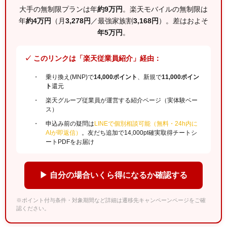
大手の無制限プランは年
約9万円
。楽天モバイルの無制限は
年
約4万円
（月
3,278円
／最強家族割
3,168円
）。差はおよそ
年5万円
。
✓ このリンクは「楽天従業員紹介」経由：
乗り換え(MNP)で
14,000ポイント
、新規で
11,000ポイン
ト
還元
楽天グループ従業員が運営する紹介ページ（実体験ベー
ス）
申込み前の疑問は
LINEで個別相談可能（無料・24h内に
AIが即返信）
。友だち追加で14,000pt確実取得チートシ
ートPDFをお届け
▶ 自分の場合いくら得になるか確認する
※ポイント付与条件・対象期間など詳細は遷移先キャンペーンページをご確
認ください。