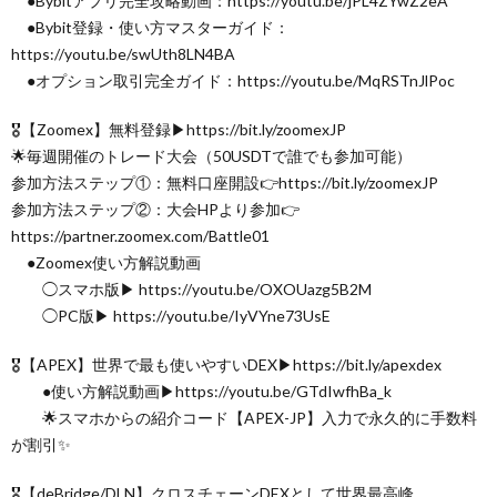
●Bybitアプリ完全攻略動画：https://youtu.be/jPL4ZYwZ2eA
●Bybit登録・使い方マスターガイド：
https://youtu.be/swUth8LN4BA
●オプション取引完全ガイド：https://youtu.be/MqRSTnJlPoc
🎖【Zoomex】無料登録▶︎https://bit.ly/zoomexJP
🌟毎週開催のトレード大会（50USDTで誰でも参加可能）
参加方法ステップ①：無料口座開設👉https://bit.ly/zoomexJP
参加方法ステップ②：大会HPより参加👉
https://partner.zoomex.com/Battle01
●Zoomex使い方解説動画
◯スマホ版▶︎ https://youtu.be/OXOUazg5B2M
◯PC版▶︎ https://youtu.be/IyVYne73UsE
🎖【APEX】世界で最も使いやすいDEX▶︎https://bit.ly/apexdex
●使い方解説動画▶︎https://youtu.be/GTdIwfhBa_k
🌟スマホからの紹介コード【APEX-JP】入力で永久的に手数料
が割引✨
🎖【deBridge/DLN】クロスチェーンDEXとして世界最高峰