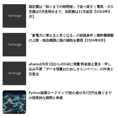
固定費は「効くまでの時間差」で並べ直す｜電気・ガス
支援は9月使用分まで、自賠責は11月改定【2026年8
月】
「新電力に替えると安くなる」の前提条件｜燃料費調整
の上限・独自燃調と国の補助を整理【2026年8月】
ahamoが8月1日から40GBに増量 料金据え置き・申し
込み不要「データ増量おためしキャンペーン」の中身と
注意点
Python副業ロードマップ|初心者が月3万円を稼ぐまで
の現実的な期間と単価