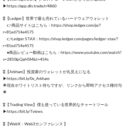
▶︎https://app.dln.trade/r/4860
🎖【Ledger】世界で最も売れているハードウェアウォレット
👉商品サイトはこちら：https://shop.ledger.com/ja/?
r=81ed714e4575
👉Ledger STAX：https://shop.ledger.com/pages/ledger-stax/?
r=81ed714e4575
●商品レビュー動画はこちら：https://www.youtube.com/watch?
v=2850ipQaH5M&t=454s
🎖【Arkham】投資家のウォレットが丸見えになる
▶︎https://bit.ly/0x_Arkham
🌟現在ホワイトリスト待ちですが、リンクから即時アクセス権付与
🌟
🎖【Trading View】僕も使っている世界的なチャートツール
▶︎https://bit.ly/Tviews
🎖【WebX：Web3カンファレンス 】