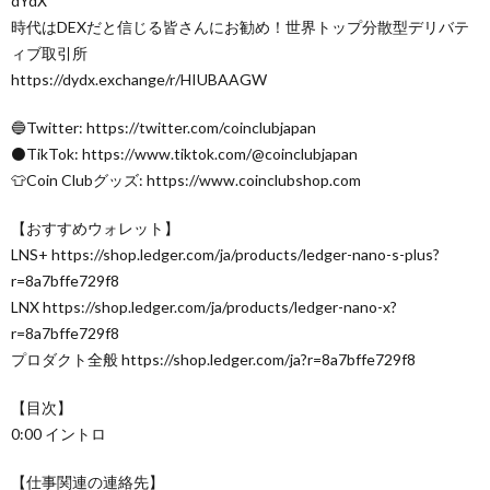
dYdX
時代はDEXだと信じる皆さんにお勧め！世界トップ分散型デリバテ
ィブ取引所
https://dydx.exchange/r/HIUBAAGW
🔵Twitter: https://twitter.com/coinclubjapan
⚫️TikTok: https://www.tiktok.com/@coinclubjapan
👕Coin Clubグッズ: https://www.coinclubshop.com
【おすすめウォレット】
LNS+ https://shop.ledger.com/ja/products/ledger-nano-s-plus?
r=8a7bffe729f8
LNX https://shop.ledger.com/ja/products/ledger-nano-x?
r=8a7bffe729f8
プロダクト全般 https://shop.ledger.com/ja?r=8a7bffe729f8
【目次】
0:00 イントロ
【仕事関連の連絡先】