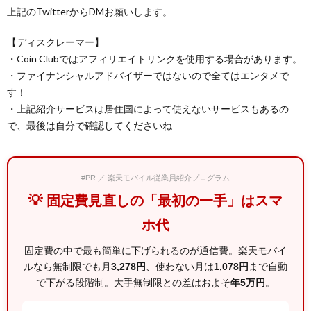
上記のTwitterからDMお願いします。
【ディスクレーマー】
・Coin Clubではアフィリエイトリンクを使用する場合があります。
・ファイナンシャルアドバイザーではないので全てはエンタメで
す！
・上記紹介サービスは居住国によって使えないサービスもあるの
で、最後は自分で確認してくださいね
#PR ／ 楽天モバイル従業員紹介プログラム
💡 固定費見直しの「最初の一手」はスマ
ホ代
固定費の中で最も簡単に下げられるのが通信費。楽天モバイ
ルなら無制限でも月
3,278円
、使わない月は
1,078円
まで自動
で下がる段階制。大手無制限との差はおよそ
年5万円
。