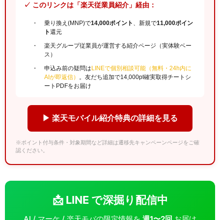
✓ このリンクは「楽天従業員紹介」経由：
乗り換え(MNP)で
14,000ポイント
、新規で
11,000ポイン
ト
還元
楽天グループ従業員が運営する紹介ページ（実体験ベー
ス）
申込み前の疑問は
LINEで個別相談可能（無料・24h内に
AIが即返信）
。友だち追加で14,000pt確実取得チートシ
ートPDFをお届け
▶ 楽天モバイル紹介特典の詳細を見る
※ポイント付与条件・対象期間など詳細は遷移先キャンペーンページをご確
認ください。
📩 LINE で深掘り配信中
AI / マーケ / 楽天モバの限定情報を
週1〜2回
お届け