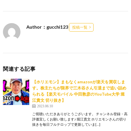
Author：gucchi123
投稿一覧
関連する記事
【ホリエモン】まもなくamazonが楽天を買収しま
す。株主たちが限界で三木谷さん引退まで追い詰め
られる【楽天モバイル 中田敦彦のYouTube大学 堀
江貴文 切り抜き】
2023.06.10
ご視聴いただきありがとうございます。 チャンネル登録・高
評価宜しくお願い致します♪ 堀江貴文 ホリエモンさんの切り
抜きを毎日フルテロップで更新していま[…]