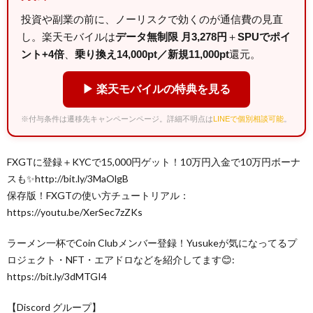
投資や副業の前に、ノーリスクで効くのが通信費の見直
し。楽天モバイルは
データ無制限 月3,278円
＋
SPUでポイ
ント+4倍
、
乗り換え14,000pt／新規11,000pt
還元。
▶ 楽天モバイルの特典を見る
※付与条件は遷移先キャンペーンページ。詳細不明点は
LINEで個別相談可能
。
FXGTに登録＋KYCで15,000円ゲット！10万円入金で10万円ボーナ
スも✨http://bit.ly/3MaOlgB
保存版！FXGTの使い方チュートリアル：
https://youtu.be/XerSec7zZKs
ラーメン一杯でCoin Clubメンバー登録！Yusukeが気になってるプ
ロジェクト・NFT・エアドロなどを紹介してます😊:
https://bit.ly/3dMTGI4
【Discord グループ】