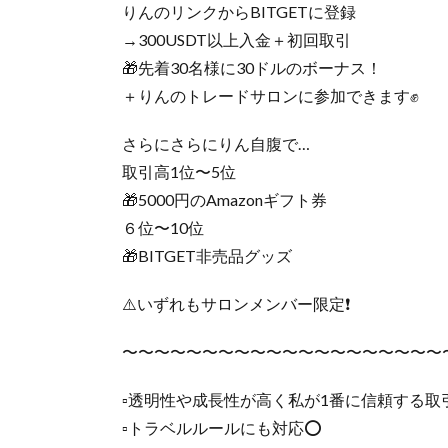
りんのリンクからBITGETに登録
→300USDT以上入金＋初回取引
🎁先着30名様に30ドルのボーナス！
＋りんのトレードサロンに参加できます✊
さらにさらにりん自腹で…
取引高1位〜5位
🎁5000円のAmazonギフト券
６位〜10位
🎁BITGET非売品グッズ
⚠️いずれもサロンメンバー限定❗️
〜〜〜〜〜〜〜〜〜〜〜〜〜〜〜〜〜〜〜〜
▫️透明性や成長性が高く私が1番に信頼する取引
▫️トラベルルールにも対応⭕️