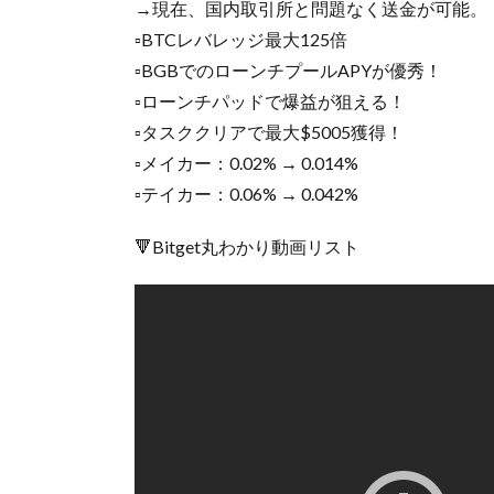
→現在、国内取引所と問題なく送金が可能。
▫️BTCレバレッジ最大125倍
▫️BGBでのローンチプールAPYが優秀！
▫️ローンチパッドで爆益が狙える！
▫️タスククリアで最大$5005獲得！
▫️メイカー：0.02% → 0.014%
▫️テイカー：0.06% → 0.042%
🔻Bitget丸わかり動画リスト