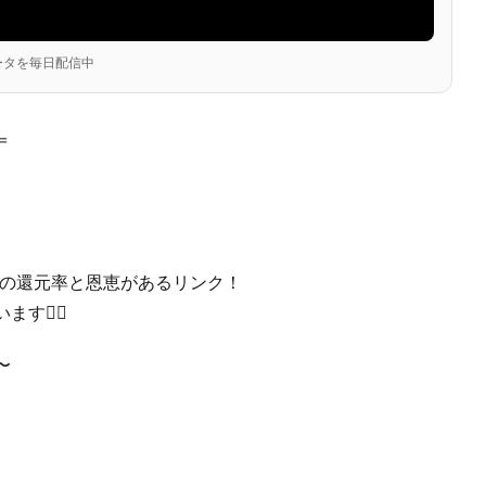
ータを毎日配信中
＝
最強の還元率と恩恵があるリンク！
🙆‍♀️
〜