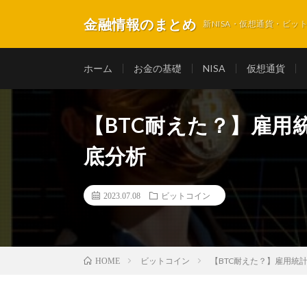
金融情報のまとめ
新NISA・仮想通貨・ビ
ホーム
お金の基礎
NISA
仮想通貨
【BTC耐えた？】雇用
底分析
2023.07.08
ビットコイン
ビットコイン
【BTC耐えた？】雇用統
HOME