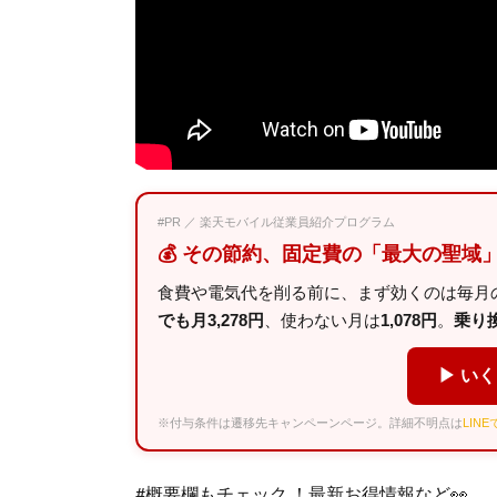
#PR ／ 楽天モバイル従業員紹介プログラム
💰 その節約、固定費の「最大の聖域
食費や電気代を削る前に、まず効くのは毎月の
でも月3,278円
、使わない月は
1,078円
。
乗り換え
▶ い
※付与条件は遷移先キャンペーンページ。詳細不明点は
LIN
#概要欄もチェック ！最新お得情報など👀