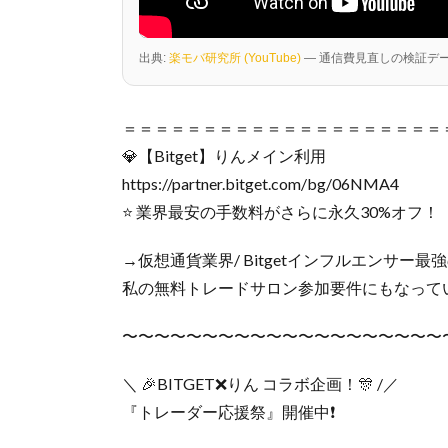
出典:
楽モバ研究所 (YouTube)
— 通信費見直しの検証デ
＝＝＝＝＝＝＝＝＝＝＝＝＝＝＝＝＝＝＝＝
💎【Bitget】りんメイン利用
https://partner.bitget.com/bg/06NMA4
⭐️ 業界最安の手数料がさらに永久30%オフ！
→仮想通貨業界/ Bitgetインフルエンサー
私の無料トレードサロン参加要件にもなっています
〜〜〜〜〜〜〜〜〜〜〜〜〜〜〜〜〜〜〜〜
＼ 🎉BITGET❌りん コラボ企画！🎊 /／
『トレーダー応援祭』開催中❗️