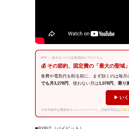
#PR ／ 楽天モバイル従業員紹介プログラム
💰 その節約、固定費の「最大の聖域
食費や電気代を削る前に、まず効くのは毎月の
でも月3,278円
、使わない月は
1,078円
。
乗り換え
▶ い
※付与条件は遷移先キャンペーンページ。詳細不明点は
LIN
■BYBIT（バイビット）