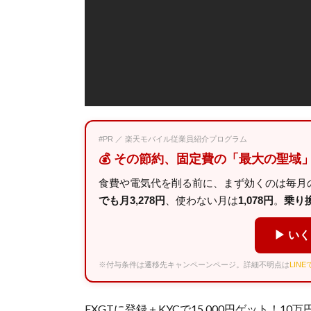
#PR ／ 楽天モバイル従業員紹介プログラム
💰 その節約、固定費の「最大の聖域
食費や電気代を削る前に、まず効くのは毎月の
でも月3,278円
、使わない月は
1,078円
。
乗り換え
▶ い
※付与条件は遷移先キャンペーンページ。詳細不明点は
LIN
FXGTに登録＋KYCで15,000円ゲット！10万円入金