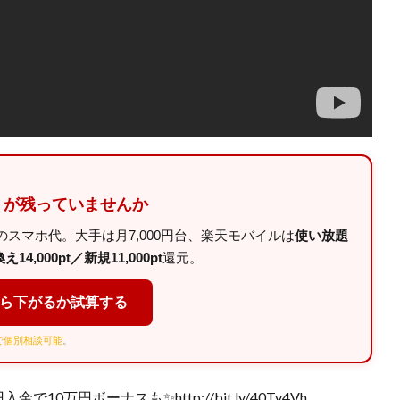
」が残っていませんか
スマホ代。大手は月7,000円台、楽天モバイルは
使い放題
14,000pt／新規11,000pt
還元。
くら下がるか試算する
Eで個別相談可能
。
で10万円ボーナスも✨http://bit.ly/40Tv4Vh