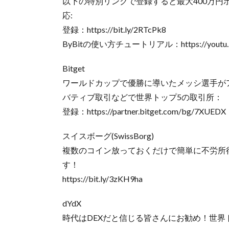
以下の特別リンクで登録すると最大400万
応:
登録：https://bit.ly/2RTcPk8
ByBitの使い方チュートリアル：https://youtu.be
Bitget
ワールドカップで優勝に導いたメッシ選手がア
バティブ取引などで世界トップ5の取引所：
登録：https://partner.bitget.com/bg/7XUEDX
スイスボーグ(SwissBorg)
複数のコイン放っておくだけで簡単に不労所
す！
https://bit.ly/3zKH9ha
dYdX
時代はDEXだと信じる皆さんにお勧め！世