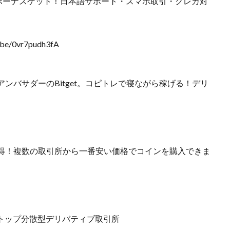
円ボーナスゲット！日本語サポート・スマホ取引・クレカ対
/0vr7pudh3fA
ンバサダーのBitget。コピトレで寝ながら稼げる！デリ
得！複数の取引所から一番安い価格でコインを購入できま
界トップ分散型デリバティブ取引所