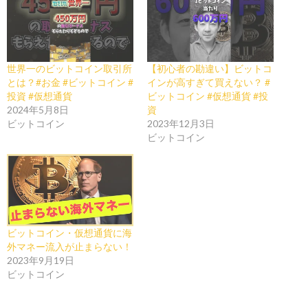
世界一のビットコイン取引所
【初心者の勘違い】ビットコ
とは？#お金 #ビットコイン #
インが高すぎて買えない？ #
投資 #仮想通貨
ビットコイン #仮想通貨 #投
2024年5月8日
資
ビットコイン
2023年12月3日
ビットコイン
ビットコイン・仮想通貨に海
外マネー流入が止まらない！
2023年9月19日
ビットコイン