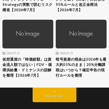
Strategyの実数で読むリスク
95%ルールと改正金商法
構造【2026年7月】
【2026年7月】
2026.07.25
2026.07.25
仮想通貨の「時価総額」は資
暗号資産の税金は2026年も最
金流入額ではない｜FDV・循
大約55%のまま｜20%分離課
環供給量・ドミナンスの誤解
税はいつから？確定申告の現
を整理【2026年7月】
行ルールを整理
Back to Top