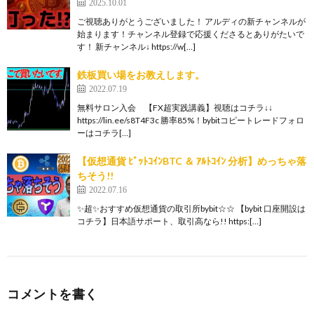
2025.10.01
ご視聴ありがとうございました！ アルディの新チャンネルが
始まります！チャンネル登録で応援くださるとありがたいで
す！ 新チャンネル↓ https://w[…]
鉄板買い場をお教えします。
2022.07.19
無料サロン入会 【FX超実践講義】視聴はコチラ↓↓
https://lin.ee/s8T4F3c 勝率85%！bybitコピートレードフォロ
ーはコチラ[…]
【仮想通貨 ﾋﾞｯﾄｺｲﾝBTC ＆ ｱﾙﾄｺｲﾝ 分析】めっちゃ落
ちそう!!
2022.07.16
✨超✨おすすめ仮想通貨の取引所bybit☆☆ 【bybit 口座開設は
コチラ】日本語サポート、取引高なら!! https:[…]
コメントを書く