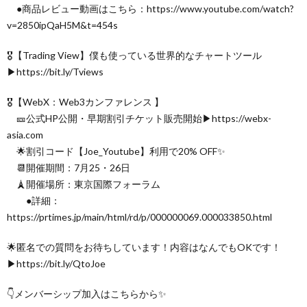
●商品レビュー動画はこちら：https://www.youtube.com/watch?
v=2850ipQaH5M&t=454s
🎖【Trading View】僕も使っている世界的なチャートツール
▶︎https://bit.ly/Tviews
🎖【WebX：Web3カンファレンス 】
🎫公式HP公開・早期割引チケット販売開始▶︎https://webx-
asia.com
🌟割引コード【Joe_Youtube】利用で20% OFF✨
📆開催期間：7月25・26日
🗼開催場所：東京国際フォーラム
●詳細：
https://prtimes.jp/main/html/rd/p/000000069.000033850.html
🌟匿名での質問をお待ちしています！内容はなんでもOKです！
▶︎https://bit.ly/QtoJoe
👇メンバーシップ加入はこちらから✨