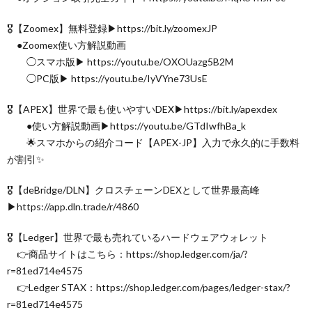
🎖【Zoomex】無料登録▶︎https://bit.ly/zoomexJP
●Zoomex使い方解説動画
◯スマホ版▶︎ https://youtu.be/OXOUazg5B2M
◯PC版▶︎ https://youtu.be/IyVYne73UsE
🎖【APEX】世界で最も使いやすいDEX▶︎https://bit.ly/apexdex
●使い方解説動画▶︎https://youtu.be/GTdIwfhBa_k
🌟スマホからの紹介コード【APEX-JP】入力で永久的に手数料
が割引✨
🎖【deBridge/DLN】クロスチェーンDEXとして世界最高峰
▶︎https://app.dln.trade/r/4860
🎖【Ledger】世界で最も売れているハードウェアウォレット
👉商品サイトはこちら：https://shop.ledger.com/ja/?
r=81ed714e4575
👉Ledger STAX：https://shop.ledger.com/pages/ledger-stax/?
r=81ed714e4575