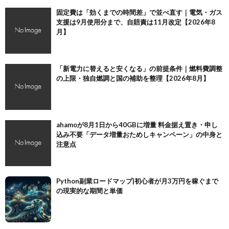
固定費は「効くまでの時間差」で並べ直す｜電気・ガス
支援は9月使用分まで、自賠責は11月改定【2026年8
月】
「新電力に替えると安くなる」の前提条件｜燃料費調整
の上限・独自燃調と国の補助を整理【2026年8月】
ahamoが8月1日から40GBに増量 料金据え置き・申し
込み不要「データ増量おためしキャンペーン」の中身と
注意点
Python副業ロードマップ|初心者が月3万円を稼ぐまで
の現実的な期間と単価