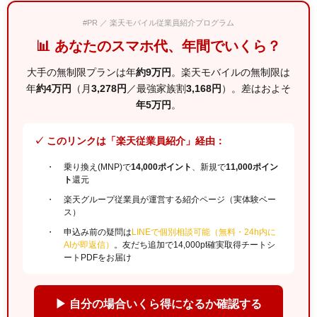
#PR ／ 楽天モバイル従業員紹介プログラム
📊 あなたのスマホ代、年間でいくら？
大手の無制限プランは年
約9万円
。楽天モバイルの無制限は
年
約4万円
（月
3,278円
／最強家族割
3,168円
）。差はおよそ
年5万円
。
✓ このリンクは「楽天従業員紹介」経由：
乗り換え(MNP)で
14,000ポイント
、新規で
11,000ポイン
ト
還元
楽天グループ従業員が運営する紹介ページ（実体験ベー
ス）
申込み前の疑問は
LINEで個別相談可能（無料・24h内に
AIが即返信）
。友だち追加で14,000pt確実取得チートシ
ートPDFをお届け
▶ 自分の場合いくら得になるか確認する