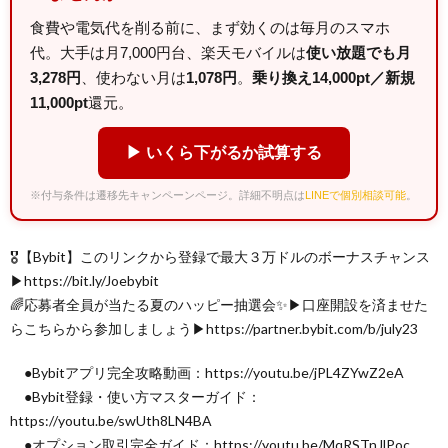
食費や電気代を削る前に、まず効くのは毎月のスマホ
代。大手は月7,000円台、楽天モバイルは
使い放題でも月
3,278円
、使わない月は
1,078円
。
乗り換え14,000pt／新規
11,000pt
還元。
▶ いくら下がるか試算する
※付与条件は遷移先キャンペーンページ。詳細不明点は
LINEで個別相談可能
。
🎖【Bybit】このリンクから登録で最大３万ドルのボーナスチャンス
▶︎https://bit.ly/Joebybit
🌈応募者全員が当たる夏のハッピー抽選会✨▶︎口座開設を済ませた
らこちらから参加しましょう▶︎https://partner.bybit.com/b/july23
●Bybitアプリ完全攻略動画：https://youtu.be/jPL4ZYwZ2eA
●Bybit登録・使い方マスターガイド：
https://youtu.be/swUth8LN4BA
●オプション取引完全ガイド：https://youtu.be/MqRSTnJlPoc