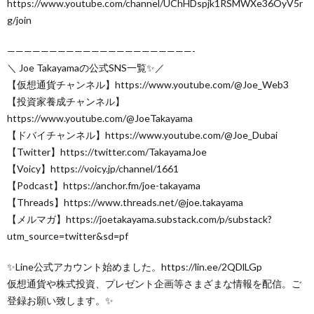
https://www.youtube.com/channel/UChHDspjk1RSMWXe36OyV5r
g/join
——————————————————————-
＼ Joe Takayamaの公式SNS一覧✨／
【仮想通貨チャンネル】https://www.youtube.com/@Joe_Web3
【投資家養成チャンネル】
https://www.youtube.com/@JoeTakayama
【ドバイチャンネル】https://www.youtube.com/@Joe_Dubai
【Twitter】https://twitter.com/TakayamaJoe
【Voicy】https://voicy.jp/channel/1661
【Podcast】https://anchor.fm/joe-takayama
【Threads】https://www.threads.net/@joe.takayama
【メルマガ】https://joetakayama.substack.com/p/substack?
utm_source=twitter&sd=pf
✨Line公式アカウント始めました。https://lin.ee/2QDlLGp
仮想通貨や株式投資、プレゼント企画等さまざまな情報を配信。ご
登録お願い致します。✨