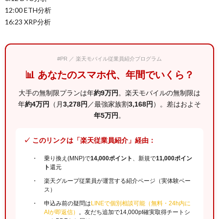
12:00 ETH分析
16:23 XRP分析
#PR ／ 楽天モバイル従業員紹介プログラム
📊 あなたのスマホ代、年間でいくら？
大手の無制限プランは年
約9万円
。楽天モバイルの無制限は
年
約4万円
（月
3,278円
／最強家族割
3,168円
）。差はおよそ
年5万円
。
✓ このリンクは「楽天従業員紹介」経由：
乗り換え(MNP)で
14,000ポイント
、新規で
11,000ポイン
ト
還元
楽天グループ従業員が運営する紹介ページ（実体験ベー
ス）
申込み前の疑問は
LINEで個別相談可能（無料・24h内に
AIが即返信）
。友だち追加で14,000pt確実取得チートシ