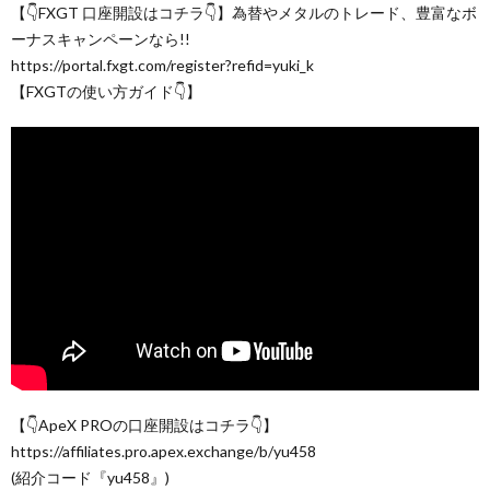
【👇FXGT 口座開設はコチラ👇】為替やメタルのトレード、豊富なボ
ーナスキャンペーンなら!!
https://portal.fxgt.com/register?refid=yuki_k
【FXGTの使い方ガイド👇】
【👇ApeX PROの口座開設はコチラ👇】
https://affiliates.pro.apex.exchange/b/yu458
(紹介コード『yu458』)