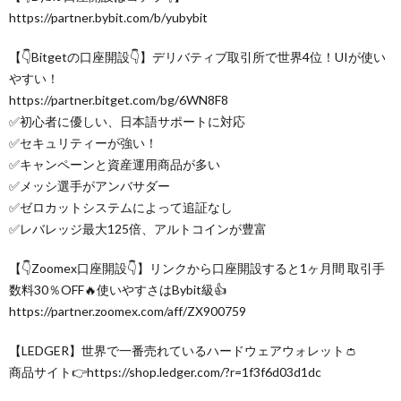
https://partner.bybit.com/b/yubybit
【👇Bitgetの口座開設👇】デリバティブ取引所で世界4位！UIが使い
やすい！
https://partner.bitget.com/bg/6WN8F8
✅初心者に優しい、日本語サポートに対応
✅セキュリティーが強い！
✅キャンペーンと資産運用商品が多い
✅メッシ選手がアンバサダー
✅ゼロカットシステムによって追証なし
✅レバレッジ最大125倍、アルトコインが豊富
【👇Zoomex口座開設👇】リンクから口座開設すると1ヶ月間 取引手
数料30％OFF🔥使いやすさはBybit級👍
https://partner.zoomex.com/aff/ZX900759
【LEDGER】世界で一番売れているハードウェアウォレット👛
商品サイト👉https://shop.ledger.com/?r=1f3f6d03d1dc