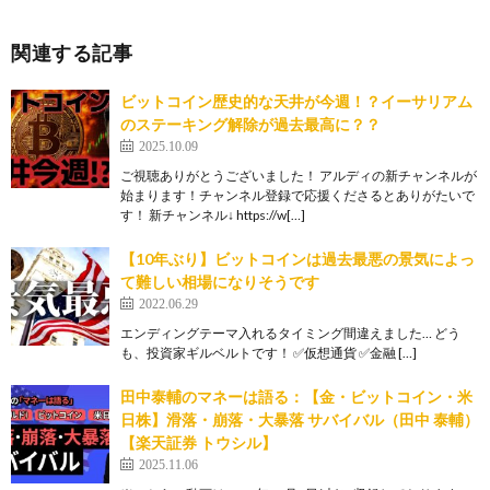
関連する記事
ビットコイン歴史的な天井が今週！？イーサリアム
のステーキング解除が過去最高に？？
2025.10.09
ご視聴ありがとうございました！ アルディの新チャンネルが
始まります！チャンネル登録で応援くださるとありがたいで
す！ 新チャンネル↓ https://w[…]
【10年ぶり】ビットコインは過去最悪の景気によっ
て難しい相場になりそうです
2022.06.29
エンディングテーマ入れるタイミング間違えました… どう
も、投資家ギルベルトです！ ✅仮想通貨 ✅金融 […]
田中泰輔のマネーは語る：【金・ビットコイン・米
日株】滑落・崩落・大暴落 サバイバル（田中 泰輔）
【楽天証券 トウシル】
2025.11.06