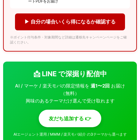
ートPDFをお届け
▶ 自分の場合いくら得になるか確認する
※ポイント付与条件・対象期間など詳細は遷移先キャンペーンページをご確
認ください。
📩 LINE で深掘り配信中
AI / マーケ / 楽天モバの限定情報を
週1〜2回
お届け
（無料）
興味のあるテーマだけ選んで受け取れます
友だち追加する 👉
AIエージェント運用 / MMM / 楽天モバ紹介 の3テーマから選べます