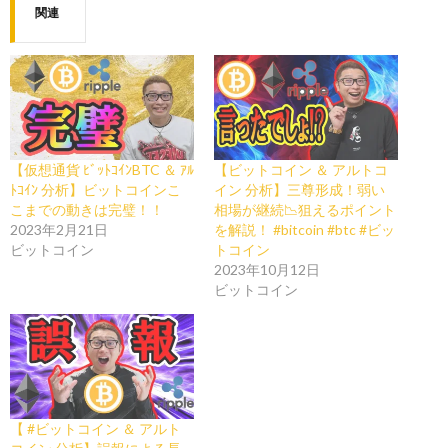
関連
【仮想通貨 ﾋﾞｯﾄｺｲﾝBTC ＆ ｱﾙ
【ビットコイン ＆ アルトコ
ﾄｺｲﾝ 分析】ビットコインこ
イン 分析】三尊形成！弱い
こまでの動きは完璧！！
相場が継続📉狙えるポイント
2023年2月21日
を解説！ #bitcoin #btc #ビッ
ビットコイン
トコイン
2023年10月12日
ビットコイン
【 #ビットコイン ＆ アルト