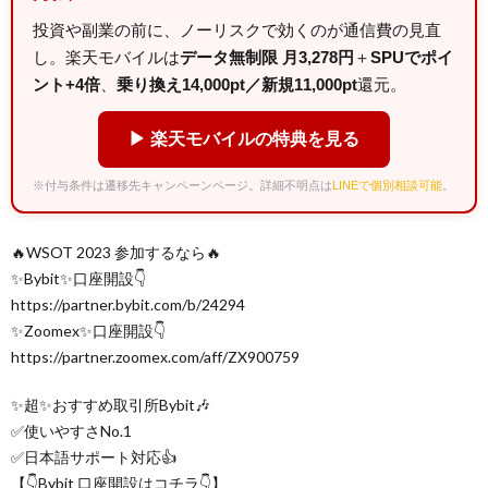
投資や副業の前に、ノーリスクで効くのが通信費の見直
し。楽天モバイルは
データ無制限 月3,278円
＋
SPUでポイ
ント+4倍
、
乗り換え14,000pt／新規11,000pt
還元。
▶ 楽天モバイルの特典を見る
※付与条件は遷移先キャンペーンページ。詳細不明点は
LINEで個別相談可能
。
🔥WSOT 2023 参加するなら🔥
✨Bybit✨口座開設👇
https://partner.bybit.com/b/24294
✨Zoomex✨口座開設👇
https://partner.zoomex.com/aff/ZX900759
✨超✨おすすめ取引所Bybit🎶
✅使いやすさNo.1
✅日本語サポート対応👍
【👇Bybit 口座開設はコチラ👇】