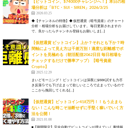
【ビットコイン、$74000チャレンジへ！】本日の相
場分析は「BTC・SUI・SIREN」2026/3/25
2026.03.25
◆【チャンネルの特徴】◆ 仮想通貨（暗号資産）のチャート
分析・相場分析をお届けしています。 毎日更新されますの
で、良かったらチャンネル登録もお願いしま[…]
【仮想通貨 ビットコイン】上か？それとも下か？時
間軸によって見え方は千差万別！適度な距離感でポ
イントを見極める（朝活配信2062日目 毎日相場を
チェックするだけで勝率アップ）【暗号資産
Crypto】
2025.12.29
まいどモーニング！ ビットコインは深夜に$88K試すも力尽
き反落💦でも下げ止まって欲しいところで止まっているので
ここから挽回してくれる[…]
【仮想通貨】ビットコイン418万円！！もう止まら
ない！こんな時こそ油断せずに手堅く稼いでいく方
法を公開！
2021.01.08
■【期間限定】完全自動でビットコインが増えていく 裏情報