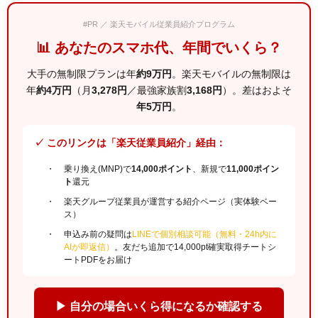
#PR ／ 楽天モバイル従業員紹介プログラム
📊 あなたのスマホ代、年間でいくら？
大手の無制限プランは年
約9万円
。楽天モバイルの無制限は
年
約4万円
（月
3,278円
／最強家族割
3,168円
）。差はおよそ
年5万円
。
✓ このリンクは「楽天従業員紹介」経由：
乗り換え(MNP)で
14,000ポイント
、新規で
11,000ポイン
ト
還元
楽天グループ従業員が運営する紹介ページ（実体験ベー
ス）
申込み前の疑問は
LINEで個別相談可能（無料・24h内に
AIが即返信）
。友だち追加で14,000pt確実取得チートシ
ートPDFをお届け
▶ 自分の場合いくら得になるか確認する