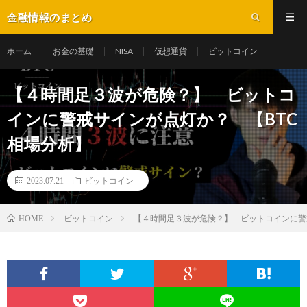
金融情報のまとめ
ホーム
お金の基礎
NISA
仮想通貨
ビットコイン
【４時間足３波が危険？】 ビットコ
インに警戒サインが点灯か？ 【BTC
相場分析】
2023.07.21
ビットコイン
ビットコイン
【４時間足３波が危険？】 ビットコインに警
HOME