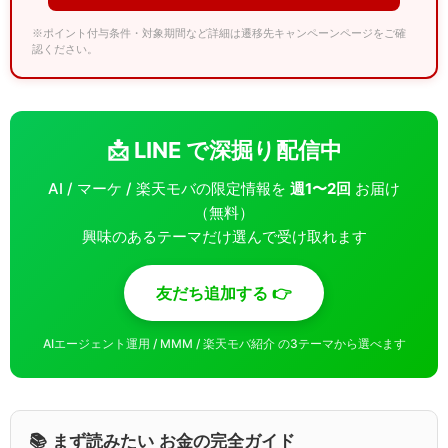
※ポイント付与条件・対象期間など詳細は遷移先キャンペーンページをご確
認ください。
📩 LINE で深掘り配信中
AI / マーケ / 楽天モバの限定情報を
週1〜2回
お届け
（無料）
興味のあるテーマだけ選んで受け取れます
友だち追加する 👉
AIエージェント運用 / MMM / 楽天モバ紹介 の3テーマから選べます
📚 まず読みたい お金の完全ガイド