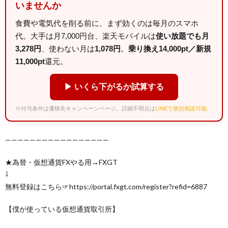
いませんか
食費や電気代を削る前に、まず効くのは毎月のスマホ
代。大手は月7,000円台、楽天モバイルは
使い放題でも月
3,278円
、使わない月は
1,078円
。
乗り換え14,000pt／新規
11,000pt
還元。
▶ いくら下がるか試算する
※付与条件は遷移先キャンペーンページ。詳細不明点は
LINEで個別相談可能
。
—————————————————
★為替・仮想通貨FXやる用→FXGT
⇩
無料登録はこちら☞https://portal.fxgt.com/register?refid=6887
【僕が使っている仮想通貨取引所】