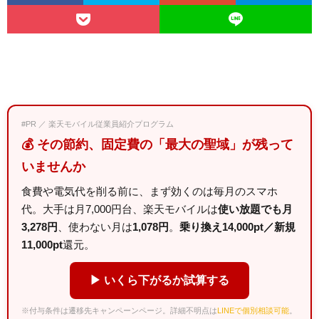
#PR ／ 楽天モバイル従業員紹介プログラム
💰 その節約、固定費の「最大の聖域」が残って
いませんか
食費や電気代を削る前に、まず効くのは毎月のスマホ
代。大手は月7,000円台、楽天モバイルは
使い放題でも月
3,278円
、使わない月は
1,078円
。
乗り換え14,000pt／新規
11,000pt
還元。
▶ いくら下がるか試算する
※付与条件は遷移先キャンペーンページ。詳細不明点は
LINEで個別相談可能
。