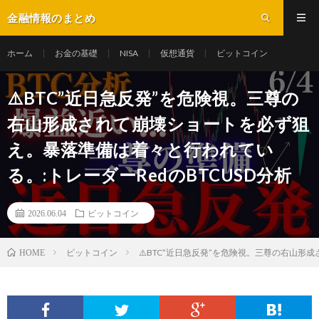
金融情報のまとめ
ホーム
お金の基礎
NISA
仮想通貨
ビットコイン
⚠️BTC”近日急反発”を危険視。三尊の
右山形成されて崩壊ショートを必ず狙
え。暴落準備は着々と行われてい
る。:トレーダーRedのBTCUSD分析
2026.06.04
ビットコイン
ビットコイン
⚠️BTC”近日急反発”を危険視。三尊の右山形
HOME