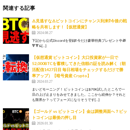
関連する記事
⚠️見逃すな⚠️ビットコインにチャンス到来⁉︎今後の戦
略を共有します！【仮想通貨】
2024.08.27
下記から公式Discordを登録❗️ 今だけ豪華特典プレゼント中🎁
🔻🔻&[…]
【仮想通貨 ビットコイン】大口投資家が一日で
52,000BTCを蓄積してきた信頼の証を読み解く（朝
活配信1427日目 毎日相場をチェックするだけで勝
率アップ）【暗号資産 Crypto】
2024.03.27
まいどモーニング！ ビットコイン は$70K試したところで一
旦の上げ止まりをみせてきました。ここから続伸か？それと
も限界か？ってフェーズになりそうです[…]
【ゴールド vs ビットコイン】金は調整局面へ？ビッ
トコインは最後の押し目
2026.01.30