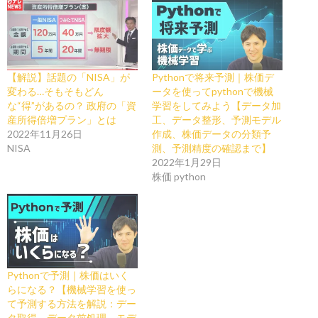
【解説】話題の「NISA」が
Pythonで将来予測｜株価デ
変わる…そもそもどん
ータを使ってpythonで機械
な“得”があるの？ 政府の「資
学習をしてみよう【データ加
産所得倍増プラン」とは
工、データ整形、予測モデル
2022年11月26日
作成、株価データの分類予
NISA
測、予測精度の確認まで】
2022年1月29日
株価 python
Pythonで予測｜株価はいく
らになる？【機械学習を使っ
て予測する方法を解説：デー
タ取得、データ前処理、モデ