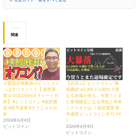
関連
🎶緊急全体動画🎶ビットコイ
【必見⚠️】ビットコイン”暴
ンはオワコン！？【 仮想通
落継続”62,000ドル割れで更
貨 & GOLD(XAU) チャート分
なる急落が来る。今買うとま
析】 #ビットコイン #仮想通
た退場確定になる理由と本命
貨 #暗号資産 #テクニカル分
シナリオとは《 仮想通貨 暗
析
号通貨 ビットコイン BTC FX
2026年6月4日
》
ビットコイン
2026年6月4日
ビットコイン