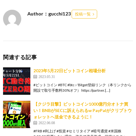
Author：gucchi123
投稿一覧
関連する記事
2023年5月22日ビットコイン相場分析
2023.05.31
#ビットコイン #BTC #btc ✅Bitget登録リンク（本リンクから
開設で取引手数料30%オフ） https://partner.[…]
【クジラ目撃】ビットコイン1000億円分オトナ買
い！BNBがSECに訴えられるw PayPalがクリプトウ
ォレットへ送金できるように！
2022.06.08
#FRB #利上げ #投資 #セミリタイア #暗号通貨 #米国株