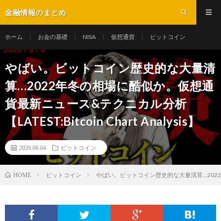
金融情報のまとめ
ホーム
お金の基礎
NISA
仮想通貨
ビットコイン
やばい。ビットコイン歴史的な大量清
算…2022年冬の相場に酷似か。仮想通
貨最新ニュース&テクニカル分析
【LATEST:Bitcoin Chart Analysis】
2026.06.04
ビットコイン
ビットコイン
やばい。ビットコイン歴史的な大量清算...2022年冬
HOME