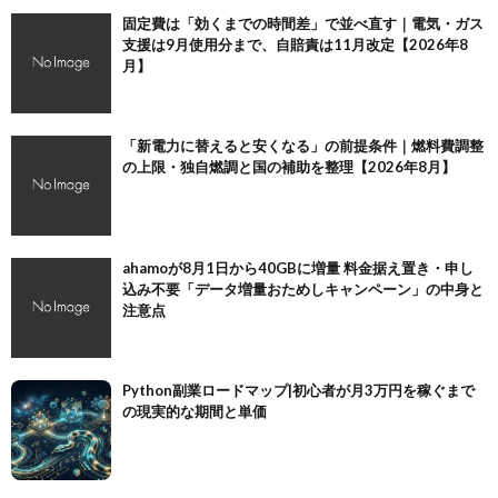
固定費は「効くまでの時間差」で並べ直す｜電気・ガス
支援は9月使用分まで、自賠責は11月改定【2026年8
月】
「新電力に替えると安くなる」の前提条件｜燃料費調整
の上限・独自燃調と国の補助を整理【2026年8月】
ahamoが8月1日から40GBに増量 料金据え置き・申し
込み不要「データ増量おためしキャンペーン」の中身と
注意点
Python副業ロードマップ|初心者が月3万円を稼ぐまで
の現実的な期間と単価