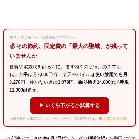
#PR ／ 楽天モバイル従業員紹介プログラム
💰 その節約、固定費の「最大の聖域」が残って
いませんか
食費や電気代を削る前に、まず効くのは毎月のスマホ
代。大手は月7,000円台、楽天モバイルは
使い放題でも月
3,278円
、使わない月は
1,078円
。
乗り換え14,000pt／新規
11,000pt
還元。
▶ いくら下がるか試算する
※付与条件は遷移先キャンペーンページ。詳細不明点は
LINEで個別相談可能
。
この記事では
「2023年6月7日ビットコイン相場分析」
を動画で分か