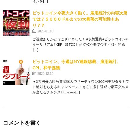
インを[…]
ビットコイン今夜大きく動く。雇用統計の内容次第
では７５０００ドルまでの大暴落の可能性もあ
り？？
2025.01.10
ご視聴ありがとうございました！ #仮想通貨#ビットコイン#
イーサリアム#XRP 【BTCC】 ✅ KYC不要で今すぐ取引開始
'[…]
ビットコイン、今週はNY連銀総裁、雇用統計、
CPI、和平協議
2025.12.15
▼3万円分の暗号資産購入でサーティワン500円デジタルギフ
ト絶対もらえるキャンペーン！ さらに条件達成で豪華グルメ
が当たるチャンス https://w[…]
コメントを書く