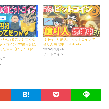
えさせられるスレ】亡くな
【ゆっくり解説】 ビットコイン で
ットコイン100億円分隠
億り人 爆増中！ #bitcoin
したｗｗ【ゆっくり解
2024年3月24日
ビットコイン
月9日
ン