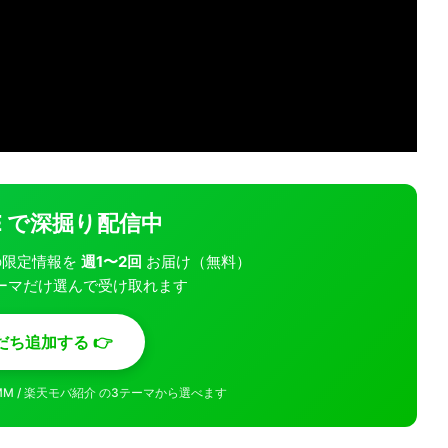
INE で深掘り配信中
モバの限定情報を
週1〜2回
お届け（無料）
ーマだけ選んで受け取れます
だち追加する 👉
MMM / 楽天モバ紹介 の3テーマから選べます