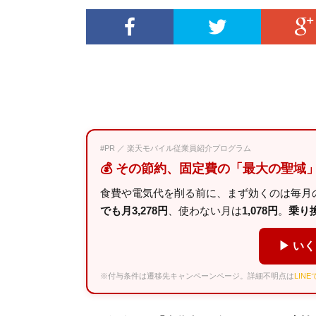
#PR ／ 楽天モバイル従業員紹介プログラム
💰 その節約、固定費の「最大の聖域
食費や電気代を削る前に、まず効くのは毎月の
でも月3,278円
、使わない月は
1,078円
。
乗り換え
▶ い
※付与条件は遷移先キャンペーンページ。詳細不明点は
LIN