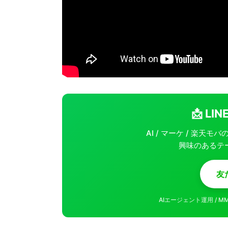
📩 L
AI / マーケ / 楽天
興味のあるテ
友
AIエージェント運用 / 