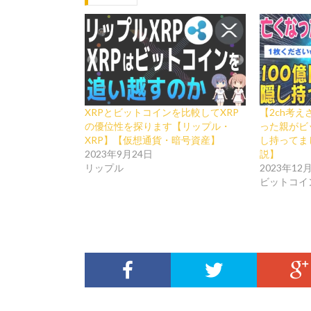
XRPとビットコインを比較してXRP
【2ch考
の優位性を探ります【リップル・
った親がビ
XRP】【仮想通貨・暗号資産】
し持ってま
2023年9月24日
説】
リップル
2023年12
ビットコイ