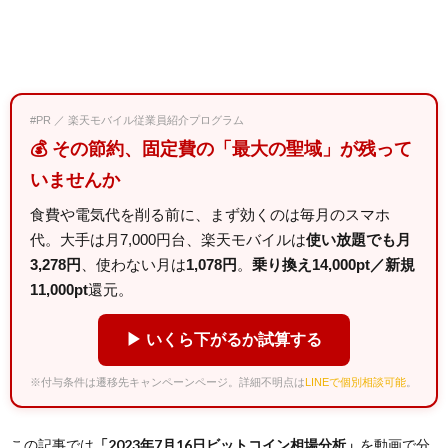
#PR ／ 楽天モバイル従業員紹介プログラム
💰 その節約、固定費の「最大の聖域」が残って
いませんか
食費や電気代を削る前に、まず効くのは毎月のスマホ
代。大手は月7,000円台、楽天モバイルは
使い放題でも月
3,278円
、使わない月は
1,078円
。
乗り換え14,000pt／新規
11,000pt
還元。
▶ いくら下がるか試算する
※付与条件は遷移先キャンペーンページ。詳細不明点は
LINEで個別相談可能
。
この記事では
「2023年7月16日ビットコイン相場分析」
を動画で分