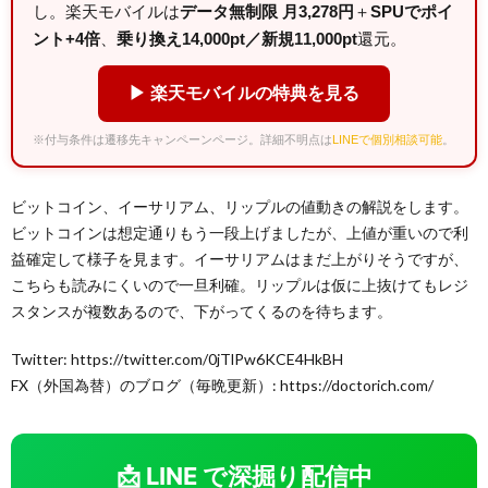
し。楽天モバイルは
データ無制限 月3,278円
＋
SPUでポイ
ント+4倍
、
乗り換え14,000pt／新規11,000pt
還元。
▶ 楽天モバイルの特典を見る
※付与条件は遷移先キャンペーンページ。詳細不明点は
LINEで個別相談可能
。
ビットコイン、イーサリアム、リップルの値動きの解説をします。
ビットコインは想定通りもう一段上げましたが、上値が重いので利
益確定して様子を見ます。イーサリアムはまだ上がりそうですが、
こちらも読みにくいので一旦利確。リップルは仮に上抜けてもレジ
スタンスが複数あるので、下がってくるのを待ちます。
Twitter: https://twitter.com/0jTlPw6KCE4HkBH
FX（外国為替）のブログ（毎晩更新）: https://doctorich.com/
📩 LINE で深掘り配信中