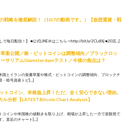
の戦略を徹底解説！（10/7の動画です。）【仮想通貨・戦
日配信！】 ■公式LINE＠はこちら⇒http://bit.ly/2CLdlXj ■202[…]
覚書草案公開／株・ビットコインは調整傾向／ブラックロッ
／イーサリアムGlamsterdamテスト／今後の焦点は？
、米国とイランの覚書草案や株式・ビットコインの調整傾向、ブロックチ
・暗号資産トピ[…]
ットコイン、米株急上昇！ただ、全く安心できない理由。
ATEST:Bitcoin Chart Analysis】
トコインや米国株の値動きを取り上げ、相場が上昇した一方で楽観視で
。直近のチャート[…]