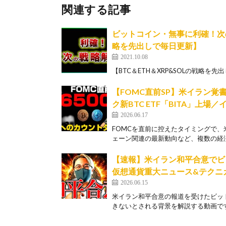
関連する記事
ビットコイン・無事に利確！次
略を先出しで毎日更新】
2021.10.08
【BTC＆ETH＆XRP&SOLの戦略を先出しで毎
【FOMC直前SP】米イラン
ク新BTC ETF「BITA」上場
2026.06.17
FOMCを直前に控えたタイミングで
ェーン関連の最新動向など、複数の経済
【速報】米イラン和平合意でビ
仮想通貨重大ニュース&テクニカル分析【L
2026.06.15
米イラン和平合意の報道を受けたビッ
きないとされる背景を解説する動画です