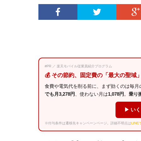
#PR ／ 楽天モバイル従業員紹介プログラム
💰 その節約、固定費の「最大の聖域
食費や電気代を削る前に、まず効くのは毎月の
でも月3,278円
、使わない月は
1,078円
。
乗り換え
▶ い
※付与条件は遷移先キャンペーンページ。詳細不明点は
LIN