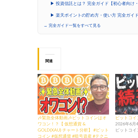
▶ 投資信託とは？ 完全ガイド【初心者向け
▶ 楽天ポイントの貯め方・使い方 完全ガイ
→ 完全ガイド一覧をすべて見る
関連
🎶緊急全体動画🎶ビットコインはオ
ビットコイ
ワコン！？【 仮想通貨 &
2026年6月
GOLD(XAU) チャート分析】 #ビット
ビットコイ
コイン #仮想通貨 #暗号資産 #テクニ