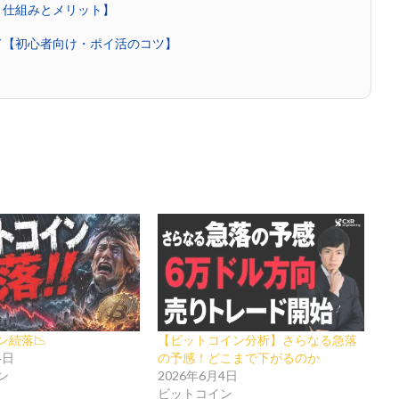
・仕組みとメリット】
ド【初心者向け・ポイ活のコツ】
ン続落📉
【ビットコイン分析】さらなる急落
4日
の予感！どこまで下がるのか
ン
2026年6月4日
ビットコイン