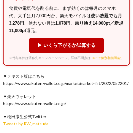
食費や電気代を削る前に、まず効くのは毎月のスマホ
代。大手は月7,000円台、楽天モバイルは
使い放題でも月
3,278円
、使わない月は
1,078円
。
乗り換え14,000pt／新規
11,000pt
還元。
▶ いくら下がるか試算する
※付与条件は遷移先キャンペーンページ。詳細不明点は
LINEで個別相談可能
。
▼テキスト版はこちら
https://www.rakuten-wallet.co.jp/market/market-list/2022/052201/
▼楽天ウォレット
https://www.rakuten-wallet.co.jp/
▼松田康生公式Twitter
Tweets by RW_matsuda