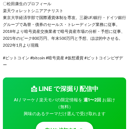
〇松田康生のプロフィール
楽天ウォレットシニアアナリスト
東京大学経済学部で国際通貨体制を専攻。三菱UFJ銀行・ドイツ銀行
グループで為替・債券のセールス・トレーディング業務に従事。
2018年より暗号資産交換業者で暗号資産市場の分析・予想に従事、
2021年のピーク800万円、年末500万円と予想、ほぼ的中させる。
2022年1月より現職
#ビットコイン #bitcoin #暗号資産 #仮想通貨 #ビットコインピザデ
ー
📩 LINE で深掘り配信中
AI / マーケ / 楽天モバの限定情報を
週1〜2回
お届け
（無料）
興味のあるテーマだけ選んで受け取れます