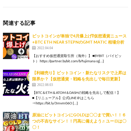
関連する記事
ビットコインが単独で4月爆上げ⁉️仮想通貨ニュース
+BTC ETH NEAR STEPNのGMT MATIC 相場分析
2022.04.04
【おすすめ仮想通貨取引所（海外）】 ■BYBIT（バイビッ
ト） https://partner.bybit.com/b/fujimana ɰ[…]
【利確売り】ビットコイン・新たなリスクで上昇は
限界か？【仮想通貨・戦略を先出しで毎日更新】
2022.08.03
【BTC＆ETH＆ATOM＆DASHの戦略を先出しで配信！】
■【リニューアル】公式LINE＠はこちら
⇒https://bit.ly/3mvm06O […]
原油にビットコインにGOLDは〇〇まで買い！！６
つの不吉なサイン！！円高に備えよう♬ユーロは〇
〇！