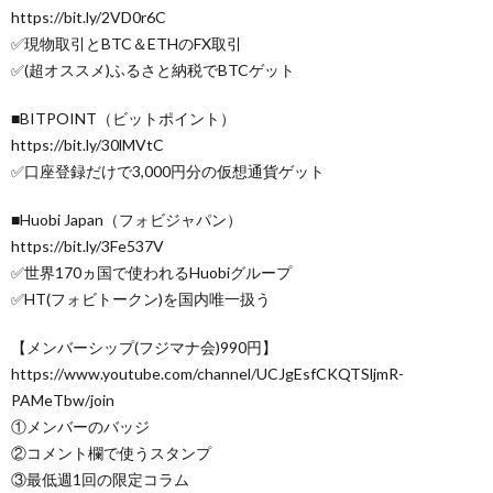
https://bit.ly/2VD0r6C
✅現物取引とBTC＆ETHのFX取引
✅(超オススメ)ふるさと納税でBTCゲット
■BITPOINT（ビットポイント）
https://bit.ly/30lMVtC
✅口座登録だけで3,000円分の仮想通貨ゲット
■Huobi Japan（フォビジャパン）
https://bit.ly/3Fe537V
✅世界170ヵ国で使われるHuobiグループ
✅HT(フォビトークン)を国内唯一扱う
【メンバーシップ(フジマナ会)990円】
https://www.youtube.com/channel/UCJgEsfCKQTSljmR-
PAMeTbw/join
①メンバーのバッジ
②コメント欄で使うスタンプ
③最低週1回の限定コラム