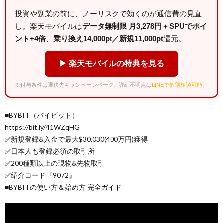
投資や副業の前に、ノーリスクで効くのが通信費の見直
し。楽天モバイルは
データ無制限 月3,278円
＋
SPUでポイ
ント+4倍
、
乗り換え14,000pt／新規11,000pt
還元。
▶ 楽天モバイルの特典を見る
※付与条件は遷移先キャンペーンページ。詳細不明点は
LINEで個別相談可能
。
■BYBIT（バイビット）
https://bit.ly/41WZqHG
✅新規登録&入金で最大$30,030(400万円)獲得
✅日本人も登録必須の取引所
✅200種類以上の現物&先物取引
✅紹介コード『9072』
■BYBITの使い方＆始め方 完全ガイド