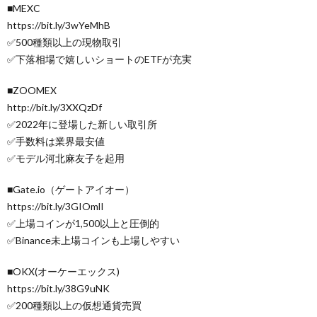
■MEXC
https://bit.ly/3wYeMhB
✅500種類以上の現物取引
✅下落相場で嬉しいショートのETFが充実
■ZOOMEX
http://bit.ly/3XXQzDf
✅2022年に登場した新しい取引所
✅手数料は業界最安値
✅モデル河北麻友子を起用
■Gate.io（ゲートアイオー）
https://bit.ly/3GIOmlI
✅上場コインが1,500以上と圧倒的
✅Binance未上場コインも上場しやすい
■OKX(オーケーエックス)
https://bit.ly/38G9uNK
✅200種類以上の仮想通貨売買