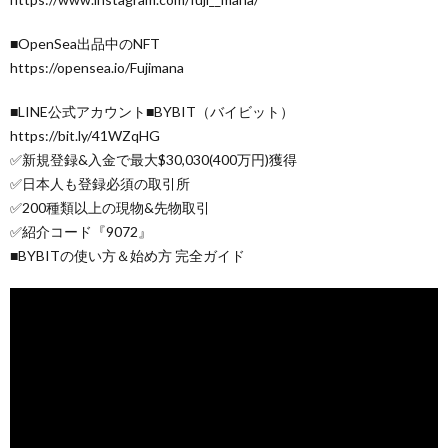
■OpenSea出品中のNFT
https://opensea.io/Fujimana
■LINE公式アカウント■BYBIT（バイビット）
https://bit.ly/41WZqHG
✅新規登録&入金で最大$30,030(400万円)獲得
✅日本人も登録必須の取引所
✅200種類以上の現物&先物取引
✅紹介コード『9072』
■BYBITの使い方＆始め方 完全ガイド