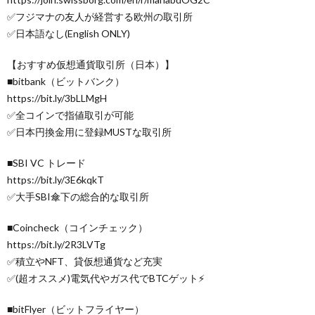
✅フジマナの友人が経営する欧州の取引所
✅日本語なし(English ONLY)
【おすすめ仮想通貨取引所（日本）】
■bitbank（ビットバンク）
https://bit.ly/3bLLMgH
✅全コインで指値取引が可能
✅日本円換金用に登録MUSTな取引所
■SBI VC トレード
https://bit.ly/3E6kqkT
✅大手SBI傘下の総合的な取引所
■Coincheck（コインチェック）
https://bit.ly/2R3LVTg
✅積立やNFT、貸仮想通貨など充実
✅(超オススメ)電気代やガス代でBTCゲット⚡
■bitFlyer（ビットフライヤー）