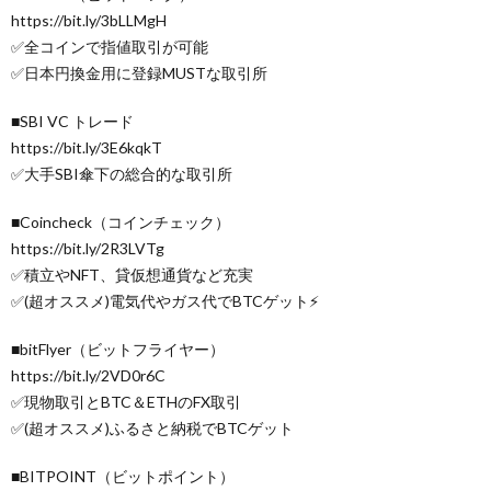
https://bit.ly/3bLLMgH
✅全コインで指値取引が可能
✅日本円換金用に登録MUSTな取引所
■SBI VC トレード
https://bit.ly/3E6kqkT
✅大手SBI傘下の総合的な取引所
■Coincheck（コインチェック）
https://bit.ly/2R3LVTg
✅積立やNFT、貸仮想通貨など充実
✅(超オススメ)電気代やガス代でBTCゲット⚡
■bitFlyer（ビットフライヤー）
https://bit.ly/2VD0r6C
✅現物取引とBTC＆ETHのFX取引
✅(超オススメ)ふるさと納税でBTCゲット
■BITPOINT（ビットポイント）