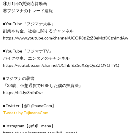
④月1回の質疑応答動画
⑤フジマナのトレード速報
■YouTube『フジマナ大学』
副業やお金、社会に関するチャンネル
https://www.youtube.com/channel/UCOR8zlZzZ8eMcf3CznImdAw
■YouTube『フジマナTV』
バイクや車、エンタメのチャンネル
https://youtube.com/channel/UClhbI6Z5qXZgQoZZO91fT9Q
■フジマナの著書
『33歳、仮想通貨でFIREした僕の投資法』
https://bit.ly/3nfn0ws
■Twitter【@FujimanaCom】
Tweets by FujimanaCom
■Instagram【@fuji__mana】
https://www.instagram.com/fuji__mana/