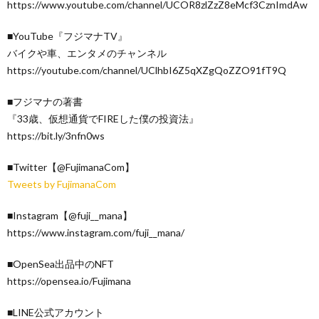
https://www.youtube.com/channel/UCOR8zlZzZ8eMcf3CznImdAw
■YouTube『フジマナTV』
バイクや車、エンタメのチャンネル
https://youtube.com/channel/UClhbI6Z5qXZgQoZZO91fT9Q
■フジマナの著書
『33歳、仮想通貨でFIREした僕の投資法』
https://bit.ly/3nfn0ws
■Twitter【@FujimanaCom】
Tweets by FujimanaCom
■Instagram【@fuji__mana】
https://www.instagram.com/fuji__mana/
■OpenSea出品中のNFT
https://opensea.io/Fujimana
■LINE公式アカウント