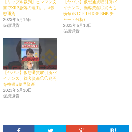
【リップル裁判】ヒンマン文
【ヤバい】仮想通貨取引所バ
書でXRP急落の理由。。#仮
イナンス、顧客資産◯兆円も
想通貨
横領 (BTC ETH XRP BNB チ
2023年6月16日
ャート分析)
仮想通貨
2023年6月10日
仮想通貨
【ヤバい】仮想通貨取引所バ
イナンス、顧客資産◯◯兆円
を横領 #暗号資産
2023年6月10日
仮想通貨