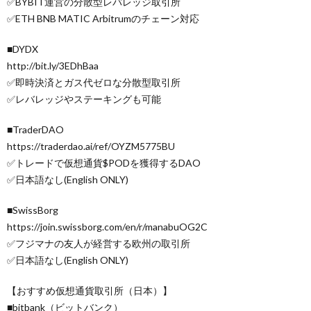
✅BYBIT運営の分散型レバレッジ取引所
✅ETH BNB MATIC Arbitrumのチェーン対応
■DYDX
http://bit.ly/3EDhBaa
✅即時決済とガス代ゼロな分散型取引所
✅レバレッジやステーキングも可能
■TraderDAO
https://traderdao.ai/ref/OYZM5775BU
✅トレードで仮想通貨$PODを獲得するDAO
✅日本語なし(English ONLY)
■SwissBorg
https://join.swissborg.com/en/r/manabuOG2C
✅フジマナの友人が経営する欧州の取引所
✅日本語なし(English ONLY)
【おすすめ仮想通貨取引所（日本）】
■bitbank（ビットバンク）