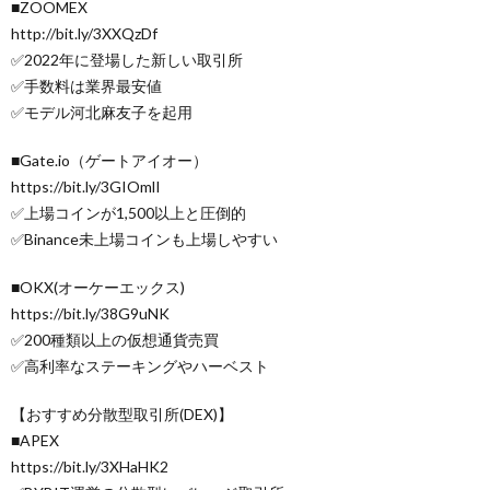
■ZOOMEX
http://bit.ly/3XXQzDf
✅2022年に登場した新しい取引所
✅手数料は業界最安値
✅モデル河北麻友子を起用
■Gate.io（ゲートアイオー）
https://bit.ly/3GIOmlI
✅上場コインが1,500以上と圧倒的
✅Binance未上場コインも上場しやすい
■OKX(オーケーエックス)
https://bit.ly/38G9uNK
✅200種類以上の仮想通貨売買
✅高利率なステーキングやハーベスト
【おすすめ分散型取引所(DEX)】
■APEX
https://bit.ly/3XHaHK2