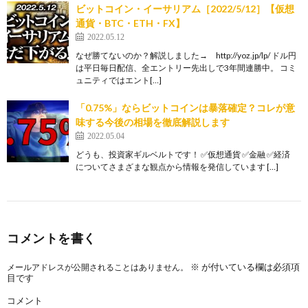
ビットコイン・イーサリアム［2022/5/12］【仮想
通貨・BTC・ETH・FX】
2022.05.12
なぜ勝てないのか？解説しました→ http://yoz.jp/lp/ ドル円
は平日毎日配信、全エントリー先出しで3年間連勝中。 コミ
ュニティではエント[…]
「0.75%」ならビットコインは暴落確定？コレが意
味する今後の相場を徹底解説します
2022.05.04
どうも、投資家ギルベルトです！ ✅仮想通貨 ✅金融 ✅経済
についてさまざまな観点から情報を発信しています […]
コメントを書く
※
が付いている欄は必須項
メールアドレスが公開されることはありません。
目です
コメント