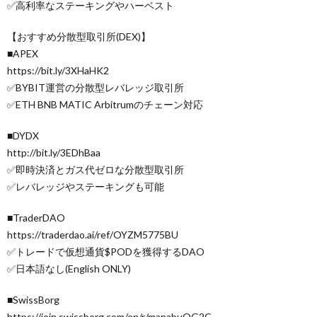
✅高利率なステーキングやハーベスト
【おすすめ分散型取引所(DEX)】
■APEX
https://bit.ly/3XHaHK2
✅BYBIT運営の分散型レバレッジ取引所
✅ETH BNB MATIC Arbitrumのチェーン対応
■DYDX
http://bit.ly/3EDhBaa
✅即時決済とガス代ゼロな分散型取引所
✅レバレッジやステーキングも可能
■TraderDAO
https://traderdao.ai/ref/OYZM5775BU
✅トレードで仮想通貨$PODを獲得するDAO
✅日本語なし(English ONLY)
■SwissBorg
https://join.swissborg.com/en/r/manabuOG2C