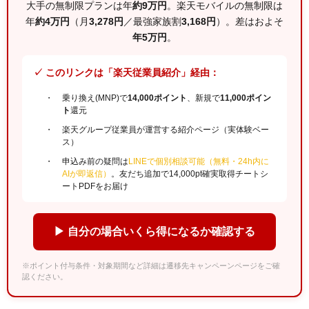
大手の無制限プランは年
約9万円
。楽天モバイルの無制限は
年
約4万円
（月
3,278円
／最強家族割
3,168円
）。差はおよそ
年5万円
。
✓ このリンクは「楽天従業員紹介」経由：
乗り換え(MNP)で
14,000ポイント
、新規で
11,000ポイン
ト
還元
楽天グループ従業員が運営する紹介ページ（実体験ベー
ス）
申込み前の疑問は
LINEで個別相談可能（無料・24h内に
AIが即返信）
。友だち追加で14,000pt確実取得チートシ
ートPDFをお届け
▶ 自分の場合いくら得になるか確認する
※ポイント付与条件・対象期間など詳細は遷移先キャンペーンページをご確
認ください。