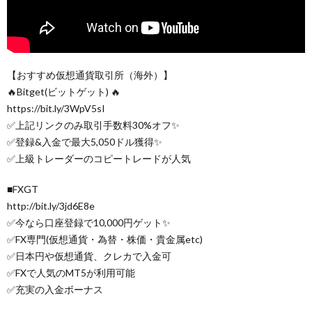
【おすすめ仮想通貨取引所（海外）】
🔥Bitget(ビットゲット) 🔥
https://bit.ly/3WpV5sI
✅上記リンクのみ取引手数料30%オフ✨
✅登録&入金で最大5,050ドル獲得✨
✅上級トレーダーのコピートレードが人気
■FXGT
http://bit.ly/3jd6E8e
✅今なら口座登録で10,000円ゲット✨
✅FX専門(仮想通貨・為替・株価・貴金属etc)
✅日本円や仮想通貨、クレカで入金可
✅FXで人気のMT5が利用可能
✅充実の入金ボーナス