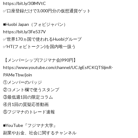
https://bit.ly/30lMVtC
✅口座登録だけで3,000円分の仮想通貨ゲット
■Huobi Japan（フォビジャパン）
https://bit.ly/3Fe537V
✅世界170ヵ国で使われるHuobiグループ
✅HT(フォビトークン)を国内唯一扱う
【メンバーシップ(フジマナ会)990円】
https://www.youtube.com/channel/UCJgEsfCKQTSljmR-
PAMeTbw/join
①メンバーのバッジ
②コメント欄で使うスタンプ
③最低週1回の限定コラム
④月1回の質疑応答動画
⑤フジマナのトレード速報
■YouTube『フジマナ大学』
副業やお金、社会に関するチャンネル