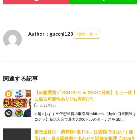
Author：gucchi123
投稿一覧
関連する記事
【仮想通貨 ﾋﾞｯﾄｺｲﾝBTC ＆ ｱﾙﾄｺｲﾝ 分析】もう一度上
に振る可能性あり!?右肩再び!!
2022.04.27
✨超✨おすすめ仮想通貨の取引所bybit☆☆ 【bybit 口座開設は
コチラ】新規入金で最大3,000ドルのボーナスをGE[…]
仮想通貨の「清算額○億ドル」は実額ではない｜建
玉(OI)・資金調達率とあわせて誤解を整理【2026年