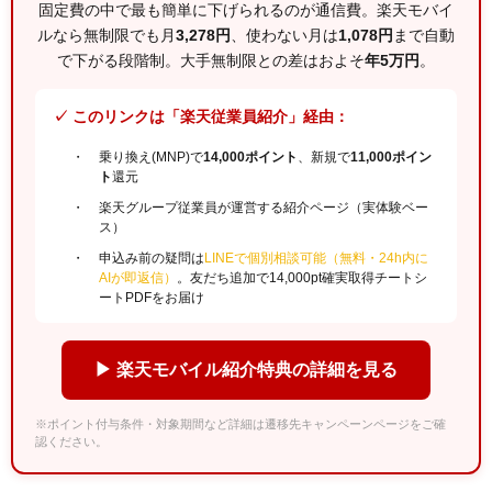
固定費の中で最も簡単に下げられるのが通信費。楽天モバイ
ルなら無制限でも月
3,278円
、使わない月は
1,078円
まで自動
で下がる段階制。大手無制限との差はおよそ
年5万円
。
✓ このリンクは「楽天従業員紹介」経由：
乗り換え(MNP)で
14,000ポイント
、新規で
11,000ポイン
ト
還元
楽天グループ従業員が運営する紹介ページ（実体験ベー
ス）
申込み前の疑問は
LINEで個別相談可能（無料・24h内に
AIが即返信）
。友だち追加で14,000pt確実取得チートシ
ートPDFをお届け
▶ 楽天モバイル紹介特典の詳細を見る
※ポイント付与条件・対象期間など詳細は遷移先キャンペーンページをご確
認ください。