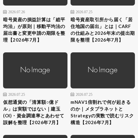
2026.07.26
2026.07.25
暗号資産の損益計算は「総平
暗号資産取引所から届く「居
均法」が原則｜移動平均法の
住地国の届出」とは｜CARF
届出書と変更申請の期限を整
の仕組みと2026年末の提出期
理【2026年7月】
限を整理【2026年7月】
2026.07.25
2026.07.25
仮想通貨の「清算額○億ド
mNAV1倍割れで何が起きる
ル」は実額ではない｜建玉
のか｜メタプラネットと
(OI)・資金調達率とあわせて
Strategyの実数で読むリスク
誤解を整理【2026年7月】
構造【2026年7月】