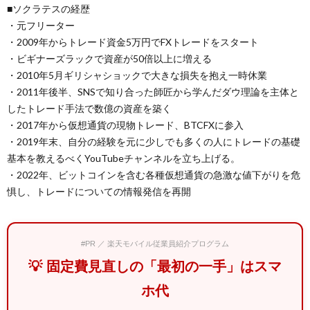
■ソクラテスの経歴
・元フリーター
・2009年からトレード資金5万円でFXトレードをスタート
・ビギナーズラックで資産が50倍以上に増える
・2010年5月ギリシャショックで大きな損失を抱え一時休業
・2011年後半、SNSで知り合った師匠から学んだダウ理論を主体と
したトレード手法で数億の資産を築く
・2017年から仮想通貨の現物トレード、BTCFXに参入
・2019年末、自分の経験を元に少しでも多くの人にトレードの基礎
基本を教えるべくYouTubeチャンネルを立ち上げる。
・2022年、ビットコインを含む各種仮想通貨の急激な値下がりを危
惧し、トレードについての情報発信を再開
#PR ／ 楽天モバイル従業員紹介プログラム
💡 固定費見直しの「最初の一手」はスマ
ホ代