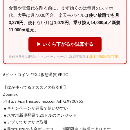
食費や電気代を削る前に、まず効くのは毎月のスマホ
代。大手は月7,000円台、楽天モバイルは
使い放題でも月
3,278円
、使わない月は
1,078円
。
乗り換え14,000pt／新規
11,000pt
還元。
▶ いくら下がるか試算する
※付与条件は遷移先キャンペーンページ。詳細不明点は
LINEで個別相談可能
。
#ビットコイン #FX #仮想通貨 #BTC
【僕が使ってるオススメの取引所】
Zoomex
✅https://partner.zoomex.com/aff/ZX900955
★キャンペーンが豊富で使いやすい！
★スマホ新規登録で20ドルのクレジット
★アプリでサクサク取引
★最大100%の入金ボーナス！（期間限定：時期によります）