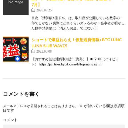
7月】
2026.07.25
目次 「清算額○億ドル」は、取引所が公開している数字の一
部でしかない 実際にどれくらいズレるのか：当事者が明かし
た数字 清算額は「消えたお金」ではない[…]
ショートで爆益ねらえ！仮想通貨情報+BTC LUNC
LUNA SHIB WAVES
2022.06.08
【おすすめ仮想通貨取引所（海外）】 ■BYBIT（バイビッ
ト） https://partner.bybit.com/b/fujimana ɰ[…]
コメントを書く
※
が付いている欄は必須項
メールアドレスが公開されることはありません。
目です
コメント