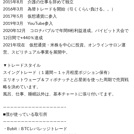
2015年8月 介護の仕事を辞めて独立
2016年3月 為替トレードを開始（引くくらい負ける。。）
2017年5月 仮想通貨に参入
2019年3月 YouTube参入
2020年12月 コロナバブルで年間8桁利益達成。バイビット大会で
12日間で+440％達成
2021年現在 仮想通貨・米株を中心に投資。オンラインサロン運
営。スピリチュアル事業を展開中。
▼トレードスタイル
スイングトレード（１週間～１ヶ月程度ポジション保有）
エリオットウェーブ＆フィボナッチと占星術を使った周期で売買戦
略を決めています。
風呂、仕事、睡眠以外は、基本チャートに張り付いてます。
—————————————————–
■僕が使っている取引所
—————————————————–
・Bybit：BTCレバレッジトレード