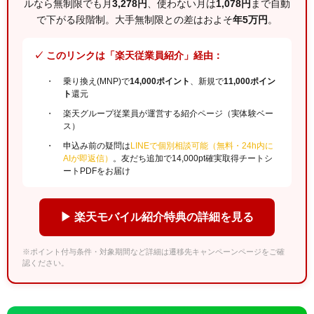
ルなら無制限でも月
3,278円
、使わない月は
1,078円
まで自動
で下がる段階制。大手無制限との差はおよそ
年5万円
。
✓ このリンクは「楽天従業員紹介」経由：
乗り換え(MNP)で
14,000ポイント
、新規で
11,000ポイン
ト
還元
楽天グループ従業員が運営する紹介ページ（実体験ベー
ス）
申込み前の疑問は
LINEで個別相談可能（無料・24h内に
AIが即返信）
。友だち追加で14,000pt確実取得チートシ
ートPDFをお届け
▶ 楽天モバイル紹介特典の詳細を見る
※ポイント付与条件・対象期間など詳細は遷移先キャンペーンページをご確
認ください。