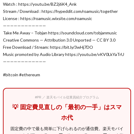
Watch : https://youtu.be/BZ2j6K4_Ank
Stream / Download : https://hypeddit.com/roamusic/together
License : https://roamusic.wixsite.com/roamusic
————————————
Take Me Away – Tobjan https://soundcloud.com/tobjanmusic
Creative Commons — Attribution 3.0 Unported — CC BY 3.0
Free Download / Stream: https://bit.ly/3wHj7DO
Music promoted by Audio Library https://youtu.be/vKV0LkYaTrU
————————————
#bitcoin #ethereum
#PR ／ 楽天モバイル従業員紹介プログラム
💡 固定費見直しの「最初の一手」はスマ
ホ代
固定費の中で最も簡単に下げられるのが通信費。楽天モバイ