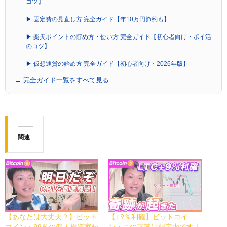
コツ】
▶ 固定費の見直し方 完全ガイド【年10万円節約も】
▶ 楽天ポイントの貯め方・使い方 完全ガイド【初心者向け・ポイ活
のコツ】
▶ 仮想通貨の始め方 完全ガイド【初心者向け・2026年版】
→ 完全ガイド一覧をすべて見る
関連
【あなたは大丈夫？】ビット
【+9％利確】ビットコイ
コイン・99％の個人投資家が
ン・この下落は想定内です！