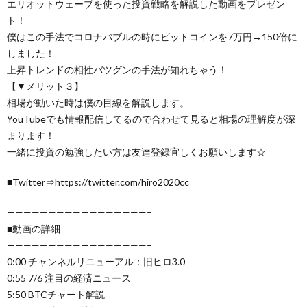
エリオットウェーブを使った投資戦略を解説した動画をプレゼン
ト！
僕はこの手法でコロナバブルの時にビットコインを7万円→150倍に
しました！
上昇トレンドの相性バツグンの手法が知れちゃう！
【▼メリット３】
相場が動いた時は僕の目線を解説します。
YouTubeでも情報配信してるので合わせて見ると相場の理解度が深
まります！
一緒に投資の勉強したい方は友達登録宜しくお願いします☆
■Twitter⇒https://twitter.com/hiro2020cc
—————————————————–
■動画の詳細
—————————————————–
0:00 チャンネルリニューアル：旧ヒロ3.0
0:55 7/6 注目の経済ニュース
5:50 BTCチャート解説