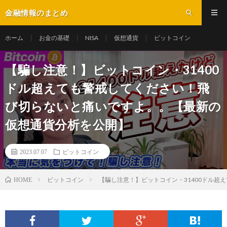
金融情報のまとめ
ホーム
お金の基礎
NISA
仮想通貨
ビットコイン
【騙し注意！】ビットコイン・31400
ドル超えても警戒してください！飛
び切らないと痛いですよ。。【最新の
仮想通貨分析を公開】
2023.07.07
ビットコイン
ビットコイン
【騙し注意！】ビットコイン・31400ドル
HOME