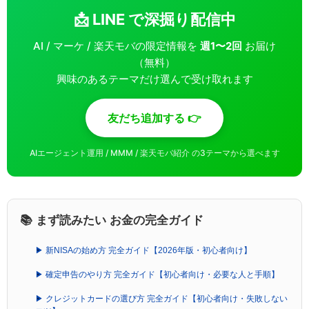
📩 LINE で深掘り配信中
AI / マーケ / 楽天モバの限定情報を
週1〜2回
お届け
（無料）
興味のあるテーマだけ選んで受け取れます
友だち追加する 👉
AIエージェント運用 / MMM / 楽天モバ紹介 の3テーマから選べます
📚 まず読みたい お金の完全ガイド
▶ 新NISAの始め方 完全ガイド【2026年版・初心者向け】
▶ 確定申告のやり方 完全ガイド【初心者向け・必要な人と手順】
▶ クレジットカードの選び方 完全ガイド【初心者向け・失敗しない