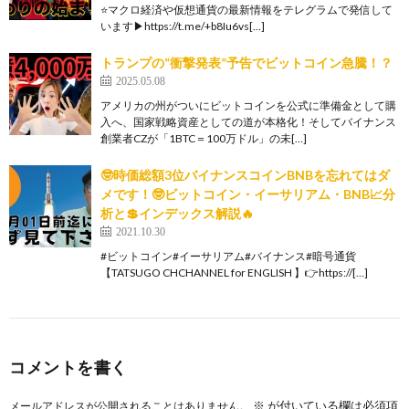
⭐️マクロ経済や仮想通貨の最新情報をテレグラムで発信して
います▶︎https://t.me/+b8Iu6vs[…]
トランプの“衝撃発表”予告でビットコイン急騰！？
2025.05.08
アメリカの州がついにビットコインを公式に準備金として購
入へ、国家戦略資産としての道が本格化！そしてバイナンス
創業者CZが「1BTC＝100万ドル」の未[…]
🤓時価総額3位バイナンスコインBNBを忘れてはダ
メです！🤓ビットコイン・イーサリアム・BNB📈分
析と💲インデックス解説🔥
2021.10.30
#ビットコイン#イーサリアム#バイナンス#暗号通貨
【TATSUGO CHCHANNEL for ENGLISH 】👉https://[…]
コメントを書く
※
が付いている欄は必須項
メールアドレスが公開されることはありません。