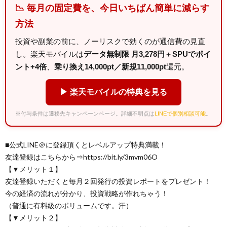
📉 毎月の固定費を、今日いちばん簡単に減らす
方法
投資や副業の前に、ノーリスクで効くのが通信費の見直
し。楽天モバイルは
データ無制限 月3,278円
＋
SPUでポイ
ント+4倍
、
乗り換え14,000pt／新規11,000pt
還元。
▶ 楽天モバイルの特典を見る
※付与条件は遷移先キャンペーンページ。詳細不明点は
LINEで個別相談可能
。
■公式LINE＠に登録頂くとレベルアップ特典満載！
友達登録はこちらから⇒https://bit.ly/3mvm06O
【▼メリット１】
友達登録いただくと毎月２回発行の投資レポートをプレゼント！
今の経済の流れが分かり、投資戦略が作れちゃう！
（普通に有料級のボリュームです。汗）
【▼メリット２】