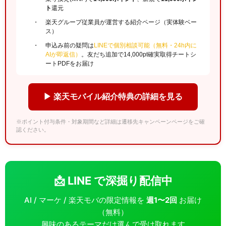
ト
還元
楽天グループ従業員が運営する紹介ページ（実体験ベー
ス）
申込み前の疑問は
LINEで個別相談可能（無料・24h内に
AIが即返信）
。友だち追加で14,000pt確実取得チートシ
ートPDFをお届け
▶ 楽天モバイル紹介特典の詳細を見る
※ポイント付与条件・対象期間など詳細は遷移先キャンペーンページをご確
認ください。
📩 LINE で深掘り配信中
AI / マーケ / 楽天モバの限定情報を
週1〜2回
お届け
（無料）
興味のあるテーマだけ選んで受け取れます