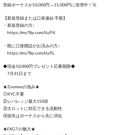
登録ボーナスが10,000円→15,000円に倍増中！🚀
【新規登録または口座連結 手順】
・新規登録の方↓
https://my78p.com/l/u/FK
・既に口座開設がお済みの方↓
https://my78p.com/l/u/FL
◆現金50,000円プレゼント応募期限◆
7月31日まで
★Zoomexの強み★
①KYC不要
②レバレッジ最大150倍
③大ロットに対応できる流動性
④損失はボーナスから先に消化
★FXGTの魅力★