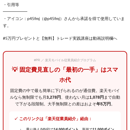
・引用等
━━━━━━
・アイコン：p45fmj（@p45fmj）さんから承諾を得て使用していま
す。
#5万円プレゼントと【無料】トレード実践講座は動画説明欄へ
#PR ／ 楽天モバイル従業員紹介プログラム
💡 固定費見直しの「最初の一手」はスマ
ホ代
固定費の中で最も簡単に下げられるのが通信費。楽天モバイ
ルなら無制限でも月
3,278円
、使わない月は
1,078円
まで自動
で下がる段階制。大手無制限との差はおよそ
年5万円
。
✓ このリンクは「楽天従業員紹介」経由：
乗り換え(MNP)で
14,000ポイント
、新規で
11,000ポイン