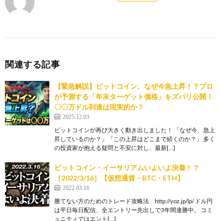
関連する記事
【緊急解説】ビットコイン、なぜ今急上昇！？プロ
が予測する「年末ターゲット価格」をズバリ公開！
〇〇万ドル到達は現実的か？
2025.12.03
ビットコインが再び大きく動き出しました！ 「なぜ今、急上
昇しているのか？」「この上昇はどこまで続くのか？」 多く
の投資家が抱える疑問と不安に対し、最新[…]
ビットコイン・イーサリアムいよいよ決着！？
［2022/3/16］【仮想通貨・BTC・ETH】
2022.03.16
勝てない方のためのトレード攻略法 http://yoz.jp/lp/ ドル円
は平日毎日配信、全エントリー先出しで3年間連勝中。 コミ
ュニティではエント[…]