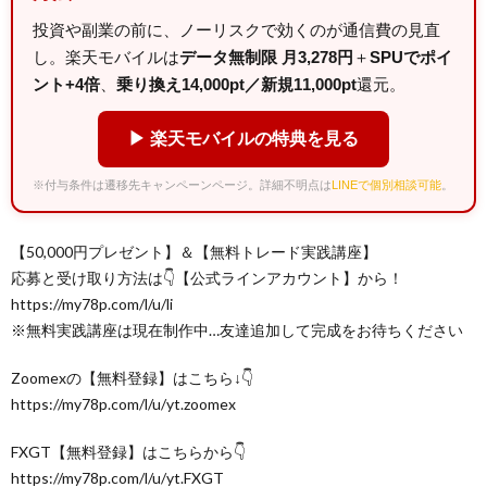
投資や副業の前に、ノーリスクで効くのが通信費の見直
し。楽天モバイルは
データ無制限 月3,278円
＋
SPUでポイ
ント+4倍
、
乗り換え14,000pt／新規11,000pt
還元。
▶ 楽天モバイルの特典を見る
※付与条件は遷移先キャンペーンページ。詳細不明点は
LINEで個別相談可能
。
【50,000円プレゼント】＆【無料トレード実践講座】
応募と受け取り方法は👇【公式ラインアカウント】から！
https://my78p.com/l/u/li
※無料実践講座は現在制作中…友達追加して完成をお待ちください
Zoomexの【無料登録】はこちら↓👇
https://my78p.com/l/u/yt.zoomex
FXGT【無料登録】はこちらから👇
https://my78p.com/l/u/yt.FXGT