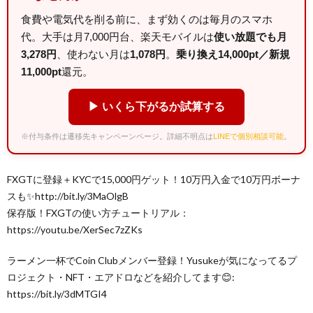
食費や電気代を削る前に、まず効くのは毎月のスマホ
代。大手は月7,000円台、楽天モバイルは
使い放題でも月
3,278円
、使わない月は
1,078円
。
乗り換え14,000pt／新規
11,000pt
還元。
▶ いくら下がるか試算する
※付与条件は遷移先キャンペーンページ。詳細不明点は
LINEで個別相談可能
。
FXGTに登録＋KYCで15,000円ゲット！10万円入金で10万円ボーナ
スも✨http://bit.ly/3MaOlgB
保存版！FXGTの使い方チュートリアル：
https://youtu.be/XerSec7zZKs
ラーメン一杯でCoin Clubメンバー登録！Yusukeが気になってるプ
ロジェクト・NFT・エアドロなどを紹介してます😊:
https://bit.ly/3dMTGI4