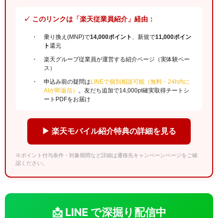
✓ このリンクは「楽天従業員紹介」経由：
乗り換え(MNP)で
14,000ポイント
、新規で
11,000ポイン
ト
還元
楽天グループ従業員が運営する紹介ページ（実体験ベー
ス）
申込み前の疑問は
LINEで個別相談可能（無料・24h内に
AIが即返信）
。友だち追加で14,000pt確実取得チートシ
ートPDFをお届け
▶ 楽天モバイル紹介特典の詳細を見る
※ポイント付与条件・対象期間など詳細は遷移先キャンペーンページをご確
認ください。
📩 LINE で深掘り配信中