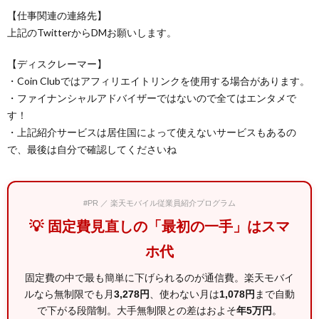
【仕事関連の連絡先】
上記のTwitterからDMお願いします。
【ディスクレーマー】
・Coin Clubではアフィリエイトリンクを使用する場合があります。
・ファイナンシャルアドバイザーではないので全てはエンタメで
す！
・上記紹介サービスは居住国によって使えないサービスもあるの
で、最後は自分で確認してくださいね
#PR ／ 楽天モバイル従業員紹介プログラム
💡 固定費見直しの「最初の一手」はスマ
ホ代
固定費の中で最も簡単に下げられるのが通信費。楽天モバイ
ルなら無制限でも月
3,278円
、使わない月は
1,078円
まで自動
で下がる段階制。大手無制限との差はおよそ
年5万円
。