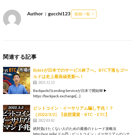
Author：gucchi123
投稿一覧
関連する記事
Bybitが日本でのサービス終了へ。BTC下落もゴー
ルドは史上最高値更新へ！
2025.12.23
BackpackのLending Serviceが日本で開始🎒 ▶︎
https://backpack.exchange[…]
ビットコイン・イーサリアム騙し予兆！？
［2022/3/2］【仮想通貨・BTC・ETC】
2022.03.02
絶対負けたくない人のための最後のトレード攻略法
http://yoz.jp/lp/ ドル円・ビットコイン・イーサリアムのシナ