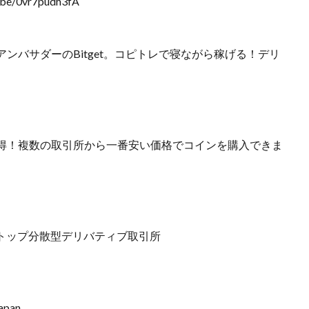
/0vr7pudh3fA
ンバサダーのBitget。コピトレで寝ながら稼げる！デリ
得！複数の取引所から一番安い価格でコインを購入できま
界トップ分散型デリバティブ取引所
apan