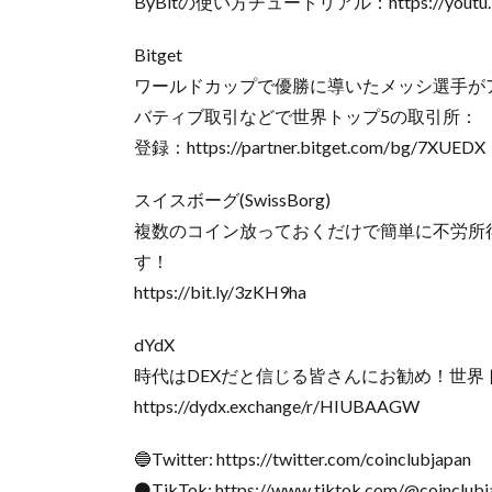
ByBitの使い方チュートリアル：https://youtu.be
Bitget
ワールドカップで優勝に導いたメッシ選手がア
バティブ取引などで世界トップ5の取引所：
登録：https://partner.bitget.com/bg/7XUEDX
スイスボーグ(SwissBorg)
複数のコイン放っておくだけで簡単に不労所
す！
https://bit.ly/3zKH9ha
dYdX
時代はDEXだと信じる皆さんにお勧め！世
https://dydx.exchange/r/HIUBAAGW
🔵Twitter: https://twitter.com/coinclubjapan
⚫️TikTok: https://www.tiktok.com/@coinclubj