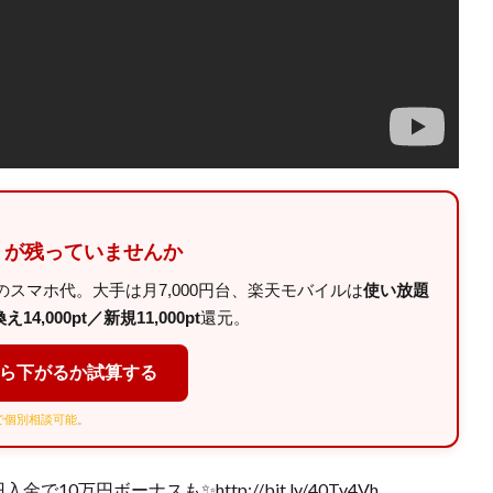
」が残っていませんか
スマホ代。大手は月7,000円台、楽天モバイルは
使い放題
14,000pt／新規11,000pt
還元。
くら下がるか試算する
Eで個別相談可能
。
で10万円ボーナスも✨http://bit.ly/40Tv4Vh