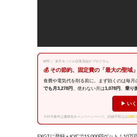
#PR ／ 楽天モバイル従業員紹介プログラム
💰 その節約、固定費の「最大の聖域
食費や電気代を削る前に、まず効くのは毎月の
でも月3,278円
、使わない月は
1,078円
。
乗り換え
▶ い
※付与条件は遷移先キャンペーンページ。詳細不明点は
LIN
FXGTに登録＋KYCで15,000円ゲット！10万円入金