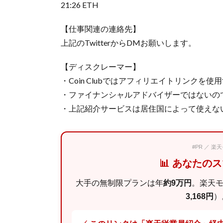
21:26 ETH
【仕事関連の連絡先】
上記のTwitterからDMお願いします。
【ディスクレーマー】
・Coin Clubではアフィリエイトリンクを
・ファイナンシャルアドバイザーではないの
・上記紹介サービスは居住国によって使えな
#PR ／ 
📊 あなたの
大手の無制限プランは年
約9万円
。楽天
3,168円
）